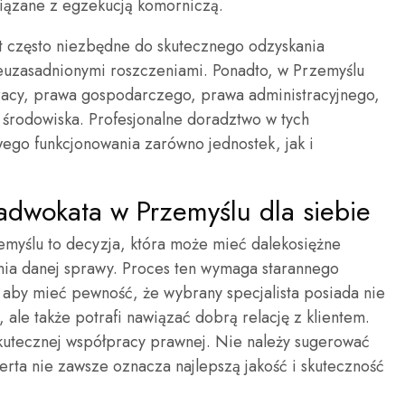
wiązane z egzekucją komorniczą.
t często niezbędne do skutecznego odzyskania
euzasadnionymi roszczeniami. Ponadto, w Przemyślu
racy, prawa gospodarczego, prawa administracyjnego,
rodowiska. Profesjonalne doradztwo w tych
wego funkcjonowania zarówno jednostek, jak i
adwokata w Przemyślu dla siebie
yślu to decyzja, która może mieć dalekosiężne
ia danej sprawy. Proces ten wymaga starannego
 aby mieć pewność, że wybrany specjalista posiada nie
 ale także potrafi nawiązać dobrą relację z klientem.
skutecznej współpracy prawnej. Nie należy sugerować
ferta nie zawsze oznacza najlepszą jakość i skuteczność