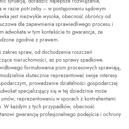
nić sytuację, doradzić najlepsze rozwiązania,
 a w razie potrzeby – w postępowaniu sądowym.
awka jest niezwykle wysoka, obecność obrońcy od
luczowa dla zapewnienia sprawiedliwego procesu i
m adwokata w tym kontekście to gwarancja, że
adzone zgodnie z prawem.
i zakres spraw, od dochodzenia roszczeń
zące nieruchomości, aż po sprawy spadkowe.
awidłowego formułowania pism procesowych sprawiają,
amodzielnie skutecznie reprezentować swoje interesy.
odarczym, prowadzenie działalności gospodarczej
dwokat specjalizujący się w tej dziedzinie może
 umów, reprezentowaniu w sporach z kontrahentami
ch. W każdym z tych przypadków, obecność
anowi gwarancję profesjonalnego podejścia i ochrony