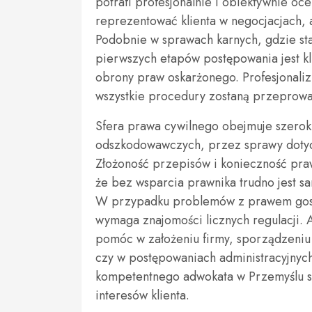
potrafi profesjonalnie i obiektywnie oce
reprezentować klienta w negocjacjach,
Podobnie w sprawach karnych, gdzie st
pierwszych etapów postępowania jest k
obrony praw oskarżonego. Profesjonaliz
wszystkie procedury zostaną przeprow
Sfera prawa cywilnego obejmuje szerok
odszkodowawczych, przez sprawy dotyc
Złożoność przepisów i konieczność pr
że bez wsparcia prawnika trudno jest s
W przypadku problemów z prawem gosp
wymaga znajomości licznych regulacji. A
pomóc w założeniu firmy, sporządzeniu
czy w postępowaniach administracyjny
kompetentnego adwokata w Przemyślu st
interesów klienta.