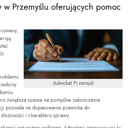
w w Przemyślu oferujących pomoc
icowany,
erują
stać
ór
problemu
Adwokat Przemyśl
ziedziny
dzeniu
co zwiększa szanse na pomyślne zakończenie
cji pozwala na dopasowanie prawnika do
złożoności i charakteru sprawy.
alizacji jest prawo rodzinne. Adwokaci zajmujący się tą