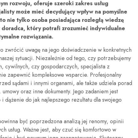
nym rozwoju, oferuje szeroki zakres usług
jalisty może mieć decydujący wpływ na pomyślne
to nie tylko osoba posiadająca rozległą wiedzę
 doradca, który potrafi zrozumieć indywidualne
tymalne rozwiązania.
o zwrócić uwagę na jego doświadczenie w konkretnych
 naszej sytuacji. Niezależnie od tego, czy potrzebujemy
 cywilnych, czy gospodarczych, specjalista z
anie zapewnić kompleksowe wsparcie. Profesjonalny
przed sądami i innymi organami, ale także udziela porad
 umowy oraz inne dokumenty. Jego zadaniem jest
 dążenie do jak najlepszego rezultatu dla swojego
powinna być poprzedzona analizą jej renomy, opinii
ych usług. Ważne jest, aby czuć się komfortowo w
ufanie i być pewnym jego zaangażowania. Skuteczny