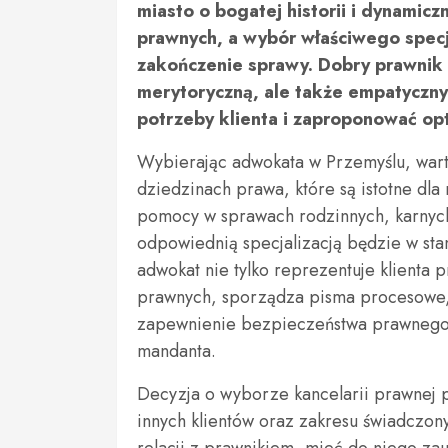
miasto o bogatej historii i dynamicz
prawnych, a wybór właściwego spec
zakończenie sprawy. Dobry prawnik 
merytoryczną, ale także empatyczny
potrzeby klienta i zaproponować op
Wybierając adwokata w Przemyślu, wart
dziedzinach prawa, które są istotne dla
pomocy w sprawach rodzinnych, karnych,
odpowiednią specjalizacją będzie w st
adwokat nie tylko reprezentuje klienta 
prawnych, sporządza pisma procesowe,
zapewnienie bezpieczeństwa prawnego i
mandanta.
Decyzja o wyborze kancelarii prawnej 
innych klientów oraz zakresu świadczon
relacji z prawnikiem, mieć do niego za