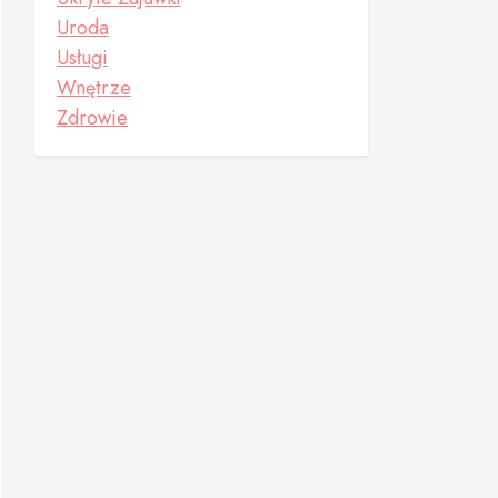
Uroda
Usługi
Wnętrze
Zdrowie