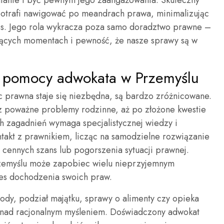
 potrafi nawigować po meandrach prawa, minimalizując
ces. Jego rola wykracza poza samo doradztwo prawne –
ujących momentach i pewność, że nasze sprawy są w
 z pomocy adwokata w Przemyślu
c prawna staje się niezbędna, są bardzo zróżnicowane.
z poważne problemy rodzinne, aż po złożone kwestie
h zagadnień wymaga specjalistycznej wiedzy i
takt z prawnikiem, licząc na samodzielne rozwiązanie
 cennych szans lub pogorszenia sytuacji prawnej.
zemyślu może zapobiec wielu nieprzyjemnym
es dochodzenia swoich praw.
ody, podział majątku, sprawy o alimenty czy opieka
 nad racjonalnym myśleniem. Doświadczony adwokat