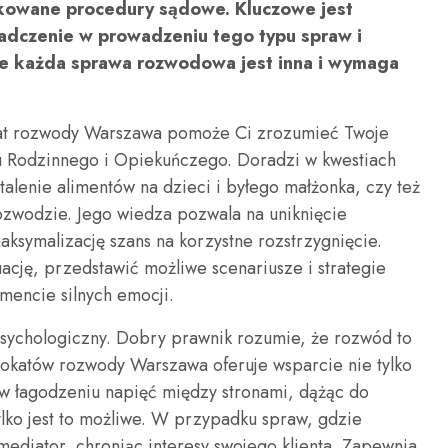
ikowane procedury sądowe. Kluczowe jest
iadczenie w prowadzeniu tego typu spraw i
 że każda sprawa rozwodowa jest inna i wymaga
kat rozwody Warszawa pomoże Ci zrozumieć Twoje
u Rodzinnego i Opiekuńczego. Doradzi w kwestiach
stalenie alimentów na dzieci i byłego małżonka, czy też
ozwodzie. Jego wiedza pozwala na uniknięcie
ksymalizację szans na korzystne rozstrzygnięcie.
ację, przedstawić możliwe scenariusze i strategie
mencie silnych emocji.
sychologiczny. Dobry prawnik rozumie, że rozwód to
wokatów rozwody Warszawa oferuje wsparcie nie tylko
w łagodzeniu napięć między stronami, dążąc do
ylko jest to możliwe. W przypadku spraw, gdzie
 mediator, chroniąc interesy swojego klienta. Zapewnia