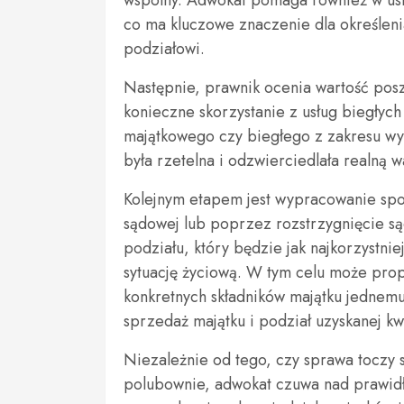
wspólny. Adwokat pomaga również w usta
co ma kluczowe znaczenie dla określeni
podziałowi.
Następnie, prawnik ocenia wartość pos
konieczne skorzystanie z usług biegły
majątkowego czy biegłego z zakresu wy
była rzetelna i odzwierciedlała realną 
Kolejnym etapem jest wypracowanie sp
sądowej lub poprzez rozstrzygnięcie s
podziału, który będzie jak najkorzystnie
sytuację życiową. W tym celu może pro
konkretnych składników majątku jednemu
sprzedaż majątku i podział uzyskanej kw
Niezależnie od tego, czy sprawa toczy 
polubownie, adwokat czuwa nad prawid