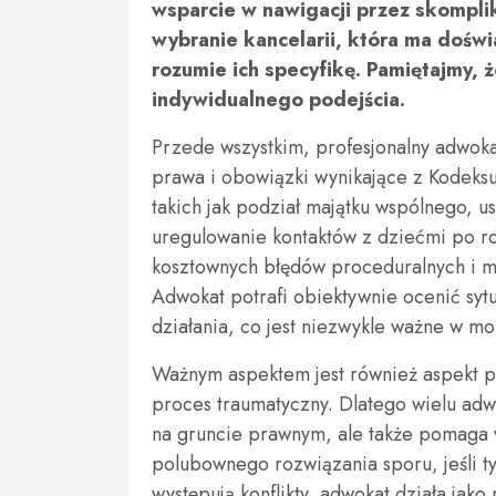
wsparcie w nawigacji przez skompl
wybranie kancelarii, która ma dośw
rozumie ich specyfikę. Pamiętajmy,
indywidualnego podejścia.
Przede wszystkim, profesjonalny adwo
prawa i obowiązki wynikające z Kodeks
takich jak podział majątku wspólnego, u
uregulowanie kontaktów z dziećmi po r
kosztownych błędów proceduralnych i ma
Adwokat potrafi obiektywnie ocenić sytu
działania, co jest niezwykle ważne w mo
Ważnym aspektem jest również aspekt p
proces traumatyczny. Dlatego wielu ad
na gruncie prawnym, ale także pomaga 
polubownego rozwiązania sporu, jeśli t
występują konflikty, adwokat działa jako