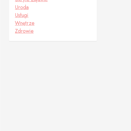
Uroda
Usługi
Wnętrze
Zdrowie