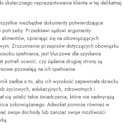
o skutecznego reprezentowania klienta w tej delikatnej
szystkie niezbędne dokumenty potwierdzające
e potrzeby. Przedstawi sądowi argumenty
 alimentów, opierając się na obowiązujących
owym. Zrozumienie przepisów dotyczących obowiązku
posobu spełniania, jest kluczowe dla uzyskania
 potrafi ocenić, czy żądania drugiej strony są
nsowe pozwalają na ich spełnienie.
nik zadba o to, aby ich wysokość zapewniała dziecku
b życiowych, edukacyjnych, zdrowotnych i
ł się ustalić takie świadczenia, które nie nadwyrężą
dzica zobowiązanego. Adwokat pomoże również w
ywać swoje dochody lub zaniżać swoje możliwości
yką.