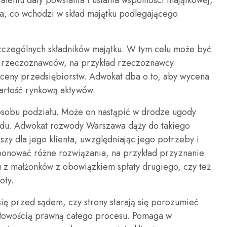
leniu daty powstania i ustania wspólności majątkowej,
a, co wchodzi w skład majątku podlegającego
zczególnych składników majątku. W tym celu może być
ch rzeczoznawców, na przykład rzeczoznawcy
ceny przedsiębiorstw. Adwokat dba o to, aby wycena
wartość rynkową aktywów.
osobu podziału. Może on nastąpić w drodze ugody
ądu. Adwokat rozwody Warszawa dąży do takiego
jszy dla jego klienta, uwzględniając jego potrzeby i
ponować różne rozwiązania, na przykład przyznanie
 z małżonków z obowiązkiem spłaty drugiego, czy też
oty.
się przed sądem, czy strony starają się porozumieć
łowością prawną całego procesu. Pomaga w