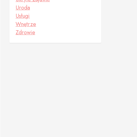
Uroda
Usługi
Wnętrze
Zdrowie