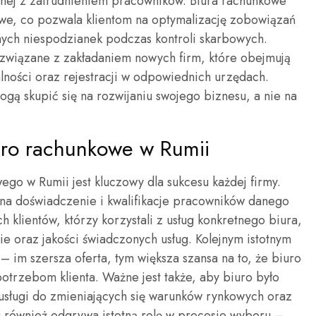
nej z zatrudnieniem pracowników. Biura rachunkowe
owe, co pozwala klientom na optymalizację zobowiązań
ych niespodzianek podczas kontroli skarbowych.
 związane z zakładaniem nowych firm, które obejmują
ności oraz rejestracji w odpowiednich urzędach.
gą skupić się na rozwijaniu swojego biznesu, a nie na
uro rachunkowe w Rumii
o w Rumii jest kluczowy dla sukcesu każdej firmy.
na doświadczenie i kwalifikacje pracowników danego
h klientów, którzy korzystali z usług konkretnego biura,
ie oraz jakości świadczonych usług. Kolejnym istotnym
– im szersza oferta, tym większa szansa na to, że biuro
otrzebom klienta. Ważne jest także, aby biuro było
 usługi do zmieniających się warunków rynkowych oraz
ług również odgrywa istotną rolę w procesie wyboru –