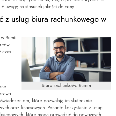
cić uwagę na stosunek jakości do ceny.
ać z usług biura rachunkowego w
 w Rumii
orców.
 czas i
e
Biuro rachunkowe Rumia
one
prawa.
oświadczeniem, które pozwalają im skutecznie
ych oraz finansowych. Ponadto korzystanie z usług
 księgowych, które mogą prowadzić do poważnych