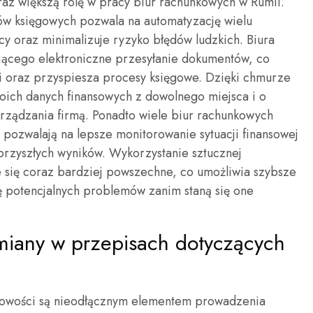
z większą rolę w pracy biur rachunkowych w Rumii.
w księgowych pozwala na automatyzację wielu
y oraz minimalizuje ryzyko błędów ludzkich. Biura
jącego elektroniczne przesyłanie dokumentów, co
mi oraz przyspiesza procesy księgowe. Dzięki chmurze
woich danych finansowych z dowolnego miejsca i o
rządzania firmą. Ponadto wiele biur rachunkowych
e pozwalają na lepsze monitorowanie sytuacji finansowej
rzyszłych wyników. Wykorzystanie sztucznej
je się coraz bardziej powszechne, co umożliwia szybsze
ę potencjalnych problemów zanim staną się one
zmiany w przepisach dotyczących
gowości są nieodłącznym elementem prowadzenia