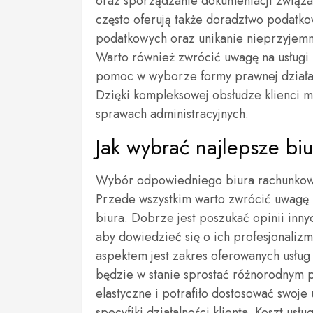
oraz sporządzanie dokumentacji związa
często oferują także doradztwo podatk
podatkowych oraz unikanie nieprzyjemn
Warto również zwrócić uwagę na usługi
pomoc w wyborze formy prawnej działal
Dzięki kompleksowej obsłudze klienci mo
sprawach administracyjnych.
Jak wybrać najlepsze bi
Wybór odpowiedniego biura rachunkoweg
Przede wszystkim warto zwrócić uwagę 
biura. Dobrze jest poszukać opinii innyc
aby dowiedzieć się o ich profesjonalizm
aspektem jest zakres oferowanych usług 
będzie w stanie sprostać różnorodnym p
elastyczne i potrafiło dostosować swoje
specyfiki działalności klienta. Koszt us