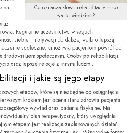
Co oznacza słowo rehabilitacja – co
e na
warto wiedzieć?
oraz
owia. Regularne uczestnictwo w sesjach
ości siebie i motywacji do dalszej walki o lepszą
 znaczenie społeczne; umożliwia pacjentom powrót do
e środowiskiem społecznym. Osoby po rehabilitacji
ycia oraz lepsze relacje z innymi ludźmi.
litacji i jakie są jego etapy
kluczowych etapów, które są niezbędne do osiągnięcia
ierwszym krokiem jest ocena stanu zdrowia pacjenta
 szczegółowy wywiad oraz badania fizykalne. Na
 indywidualny plan terapeutyczny, który uwzględnia
ejnym etapem jest realizacja zaplanowanych działań
 zarówno ćwiczenia fizyczne, jak i różnorodne formy