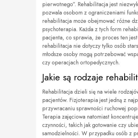
pierwotnego”. Rehabilitacja jest niezwy
pozwala osobom z ograniczeniami funkc
rehabilitacja może obejmować różne dzie
psychoterapia. Każda z tych form rehabi
pacjenta, co sprawia, że proces ten je
rehabilitacja nie dotyczy tylko osób st
młodsze osoby mogą potrzebować wspar
czy operacjach ortopedycznych.
Jakie są rodzaje rehabili
Rehabilitacja dzieli się na wiele rodza
pacjentów. Fizjoterapia jest jedną z najp
przywracaniu sprawności ruchowej popr
Terapia zajęciowa natomiast koncentru
czynności, takich jak gotowanie czy ubi
samodzielności. W przypadku osób z pr