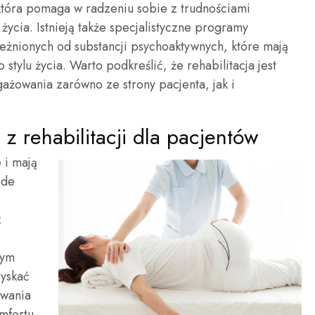
 która pomaga w radzeniu sobie z trudnościami
ycia. Istnieją także specjalistyczne programy
leżnionych od substancji psychoaktywnych, które mają
ylu życia. Warto podkreślić, że rehabilitacja jest
żowania zarówno ze strony pacjenta, jak i
 z rehabilitacji dla pacjentów
e i mają
ede
z
nym
zyskać
ywania
mfortu.