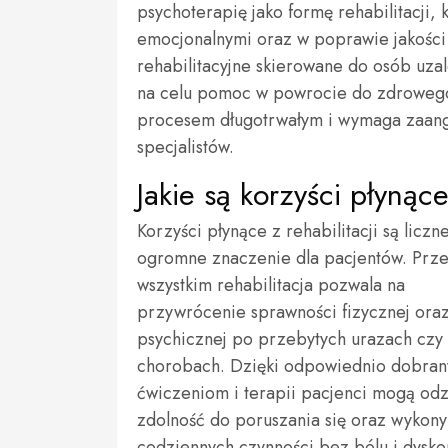
psychoterapię jako formę rehabilitacji,
emocjonalnymi oraz w poprawie jakości ż
rehabilitacyjne skierowane do osób uza
na celu pomoc w powrocie do zdrowego st
procesem długotrwałym i wymaga zaanga
specjalistów.
Jakie są korzyści płynące
Korzyści płynące z rehabilitacji są liczn
ogromne znaczenie dla pacjentów. Prz
wszystkim rehabilitacja pozwala na
przywrócenie sprawności fizycznej ora
psychicznej po przebytych urazach czy
chorobach. Dzięki odpowiednio dobra
ćwiczeniom i terapii pacjenci mogą od
zdolność do poruszania się oraz wykon
codziennych czynności bez bólu i dysko