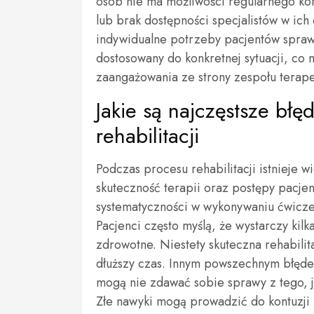
osób nie ma możliwości regularnego korz
lub brak dostępności specjalistów w ic
indywidualne potrzeby pacjentów sprawia
dostosowany do konkretnej sytuacji, c
zaangażowania ze strony zespołu terap
Jakie są najczęstsze bł
rehabilitacji
Podczas procesu rehabilitacji istnieje 
skuteczność terapii oraz postępy pacjen
systematyczności w wykonywaniu ćwiczeń
Pacjenci często myślą, że wystarczy kilk
zdrowotne. Niestety skuteczna rehabili
dłuższy czas. Innym powszechnym błęde
mogą nie zdawać sobie sprawy z tego, 
Złe nawyki mogą prowadzić do kontuzji 