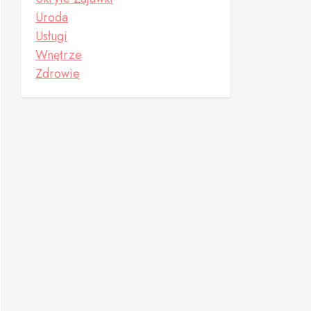
Uroda
Usługi
Wnętrze
Zdrowie