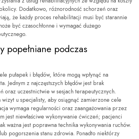
ystania z usług rehabilitacyjnych ze względu na koszty
h okolicy. Dodatkowo, różnorodność schorzeń oraz
ją, że każdy proces rehabilitacji musi być starannie
o może być czasochłonne i wymagać dużego
eutycznego.
ędy popełniane podczas
wiele pułapek i błędów, które mogą wpłynąć na
ta. Jednym z najczęstszych błędów jest brak
 oraz uczestnictwie w sesjach terapeutycznych.
a wizyt u specjalisty, aby osiągnąć zamierzone cele
tacja wymaga regularności oraz zaangażowania przez
m jest niewłaściwe wykonywanie ćwiczeń; pacjenci
jak ważna jest poprawna technika wykonywania ruchów.
lub pogorszenia stanu zdrowia. Ponadto niektórzy