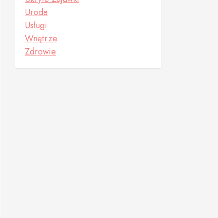
Uroda
Usługi
Wnętrze
Zdrowie