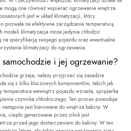
ni. W rzeczywistości większość klimatyzacji działa na
że mogą one również wspierać ogrzewanie wnętrza
ażonych jest w układ klimatyzacji, który
co pozwala na efektywne zarządzanie temperaturą
 modeli klimatyzacja może jedynie chłodzić
ę na specyfikację swojego pojazdu oraz ewentualne
rzystanie klimatyzacji do ogrzewania.
 w samochodzie i jej ogrzewanie?
chodzie grzeje, należy przyjrzeć się zasadzie
ada się z kilku kluczowych komponentów, takich jak
dy temperatura wewnątrz pojazdu wzrasta, sprężarka
ężenie czynnika chłodniczego. Ten proces powoduje
 następnie jest kierowane do wnętrza kabiny. W
a, ciepło generowane przez silnik jest
trza przed jego dostarczeniem do kabiny. W ten
owietrze latem, ale także wspiera ogrzewanie zimą.