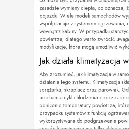
co może być przydatne w chłodniejsze d
zasadzie wymiany ciepła, co oznacza, 
pojazdu. Wiele modeli samochodów wypos
współpracuje z systemem ogrzewania, 
wewnątrz kabiny. W przypadku starszych
powietrze, dlatego warto zwrócić uwag
modyfikacje, które mogą umożliwić wyko
Jak działa klimatyzacja
Aby zrozumieć, jak klimatyzacja w samo
działania tego systemu. Klimatyzacja skł
sprężarka, skraplacz oraz parownik. G
uruchamia cykl chłodzenia poprzez spr
obniżenie temperatury powietrza, które
przypadku systemów z funkcją ogrzewani
wykorzystywane do podgrzewania powie
sposób klimatyzacja nie tylko chłodzi p