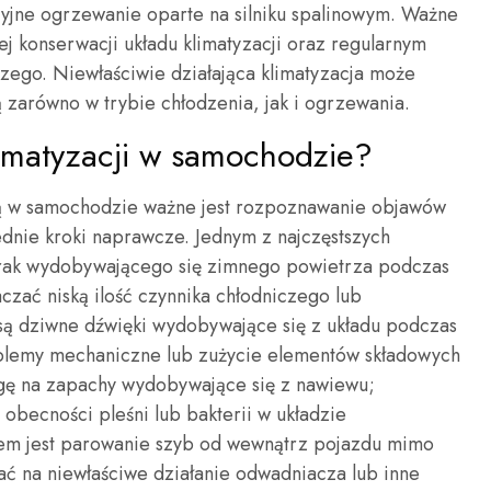
cyjne ogrzewanie oparte na silniku spalinowym. Ważne
j konserwacji układu klimatyzacji oraz regularnym
zego. Niewłaściwie działająca klimatyzacja może
zarówno w trybie chłodzenia, jak i ogrzewania.
klimatyzacji w samochodzie?
ą w samochodzie ważne jest rozpoznawanie objawów
dnie kroki naprawcze. Jednym z najczęstszych
 brak wydobywającego się zimnego powietrza podczas
czać niską ilość czynnika chłodniczego lub
są dziwne dźwięki wydobywające się z układu podczas
lemy mechaniczne lub zużycie elementów składowych
gę na zapachy wydobywające się z nawiewu;
becności pleśni lub bakterii w układzie
wem jest parowanie szyb od wewnątrz pojazdu mimo
wać na niewłaściwe działanie odwadniacza lub inne