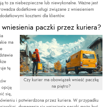
ają to za niebezpieczne lub niewykonalne. Ważne jest
wprowadza dodatkowe usługi związane z wniesieniem
 dodatkowymi kosztami dla klientów.
wniesienia paczki przez kuriera?
ia
jakie ma
że
dstawie
akże
uje tę
Czy kurier ma obowiązek wnieść paczkę
nków
na piętro?
a opcję
ić się,
amówieniu i potwierdzona przez kuriera. W przypadku
kurierskiej, domaganie się wniesienia paczki może być