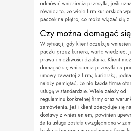
odmówić wniesienia przesyłki, jeśli uzn
również to, że wiele firm kurierskich 
paczek na piętro, co może wiązać się z
Czy można domagać się 
W sytuacji, gdy klient oczekuje wniesien
paczki przez kuriera, warto wiedzieć, 
prawa i możliwości działania. Klient mo
domagać się wniesienia przesyłki na po
umowy zawartej z firmą kurierską, jedn
należy pamiętać, że nie każda firma ofer
usługę w standardzie. Wiele zależy od
regulaminu konkretnej firmy oraz waru
zamówienia. Jeśli klient zdecyduje się n
dostawy z wniesieniem, powinien upewn
że ta usługa została uwzględniona w z
braku takiej opcji w regulaminie firmy 