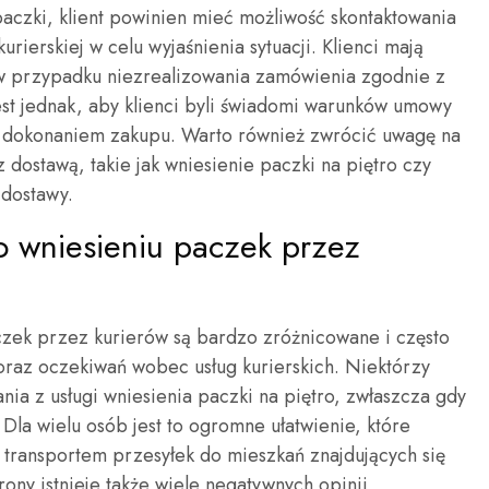
zki, klient powinien mieć możliwość skontaktowania
kurierskiej w celu wyjaśnienia sytuacji. Klienci mają
 w przypadku niezrealizowania zamówienia zgodnie z
st jednak, aby klienci byli świadomi warunków umowy
ed dokonaniem zakupu. Warto również zwrócić uwagę na
dostawą, takie jak wniesienie paczki na piętro czy
dostawy.
 o wniesieniu paczek przez
czek przez kurierów są bardzo zróżnicowane i często
oraz oczekiwań wobec usług kurierskich. Niektórzy
nia z usługi wniesienia paczki na piętro, zwłaszcza gdy
Dla wielu osób jest to ogromne ułatwienie, które
 transportem przesyłek do mieszkań znajdujących się
rony istnieje także wiele negatywnych opinii