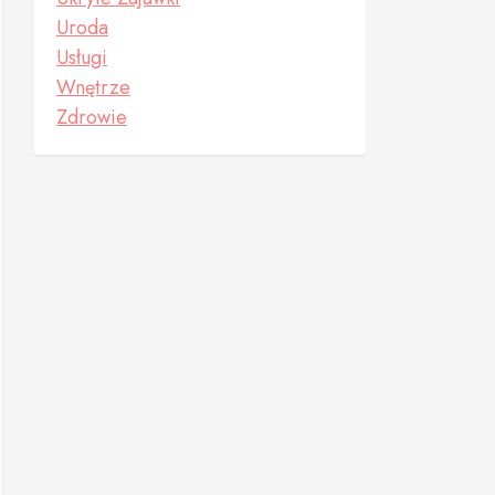
Uroda
Usługi
Wnętrze
Zdrowie