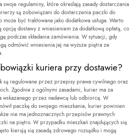
da swoje regulaminy, które określają zasady dostarczania
rierzy są zobowiązani do dostarczenia paczki do
tro może być traktowane jako dodatkowa usługa. Warto
ją opcję dostawy z wniesieniem za dodatkową opłatą, co
ugę podczas składania zamówienia. W sytuacji, gdy
ogą odmówić wniesienia jej na wyższe piętra ze
a.
obowiązki kuriera przy dostawie?
k są regulowane przez przepisy prawa cywilnego oraz
kich. Zgodnie z ogólnymi zasadami, kurier ma za
ca wskazanego przez nadawcę lub odbiorcę. W
amówił paczkę do swojego mieszkania, kurier powinien
nakże nie ma jednoznacznych przepisów prawnych
zki na piętro. W przypadku mieszkań znajdujących się
ęsto kierują się zasadą zdrowego rozsądku i mogą