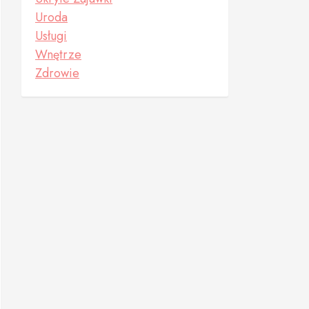
Uroda
Usługi
Wnętrze
Zdrowie