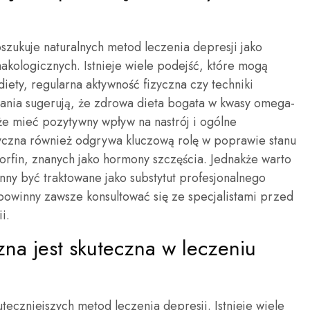
szukuje naturalnych metod leczenia depresji jako
makologicznych. Istnieje wiele podejść, które mogą
diety, regularna aktywność fizyczna czy techniki
adania sugerują, że zdrowa dieta bogata w kwasy omega-
że mieć pozytywny wpływ na nastrój i ogólne
yczna również odgrywa kluczową rolę w poprawie stanu
rfin, znanych jako hormony szczęścia. Jednakże warto
nny być traktowane jako substytut profesjonalnego
powinny zawsze konsultować się ze specjalistami przed
i.
zna jest skuteczna w leczeniu
teczniejszych metod leczenia depresji. Istnieje wiele