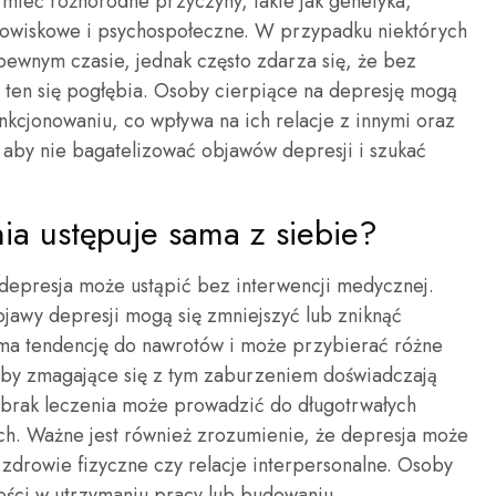
mieć różnorodne przyczyny, takie jak genetyka,
dowiskowe i psychospołeczne. W przypadku niektórych
ewnym czasie, jednak często zdarza się, że bez
 ten się pogłębia. Osoby cierpiące na depresję mogą
kcjonowaniu, co wpływa na ich relacje z innymi oraz
, aby nie bagatelizować objawów depresji i szukać
ia ustępuje sama z siebie?
y depresja może ustąpić bez interwencji medycznej.
bjawy depresji mogą się zmniejszyć lub zniknąć
ja ma tendencję do nawrotów i może przybierać różne
oby zmagające się z tym zaburzeniem doświadczają
że brak leczenia może prowadzić do długotrwałych
h. Ważne jest również zrozumienie, że depresja może
k zdrowie fizyczne czy relacje interpersonalne. Osoby
ości w utrzymaniu pracy lub budowaniu