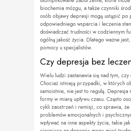
skomplikowane zaburzenie, które może 
biochemia mózgu, a także czynniki śro
osób objawy depresji mogą ustąpić po p
odpowiedniego wsparcia i leczenia stan
doświadczać trudności w codziennym fun
ogólną jakość życia. Dlatego ważne jest
pomocy u specjalistów.
Czy depresja bez leczen
Wielu ludzi zastanawia się nad tym, cz
Chociaż istnieją przypadki, w których o
samoistnie, nie jest to regułą. Depres
formy w miarę upływu czasu. Często os
cykli zaostrzeń i remisji, co sprawia, 
problemów emocjonalnych i psychicznyc
wpływać na inne aspekty życia, takie ja
cierpiące na depresję mogą mieć trudn