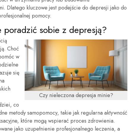
źmi. Dlatego kluczowe jest podejście do depresji jako do
rofesjonalnej pomocy.
 poradzić sobie z depresją?
cią
ją. Choć
ą pomóc w
odzielne
zuje się
ma
skich
Czy nieleczona depresja minie?
dziei, co
rodne metody samopomocy, takie jak regularna aktywność
aksacyjne, które mogą wspierać proces zdrowienia.
owane jako uzupełnienie profesjonalnego leczenia, a