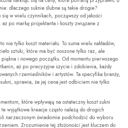
można natknąć się na ceny, które potrafią przyprawić o
nie: dlaczego suknie ślubne są takie drogie?
 się w wielu czynnikach, począwszy od jakości
 aż po markę projektanta i koszty związane z
o nie tylko koszt materiału. To suma wielu nakładów,
zieło sztuki, które ma być noszone tylko raz, ale
, piękna i nowego początku. Od momentu pierwszego
 tkanin, aż po precyzyjne szycie i zdobienia, każdy
anych rzemieślników i artystów. Ta specyfika branży,
kni, sprawia, że jej cena jest odbiciem nie tylko
ementom, które wpływają na ostateczny koszt sukni
 te wyjątkowe kreacje często należą do drogich
oli narzeczonym świadomie podchodzić do wyboru
worzeniem. Zrozumienie tej złożoności jest kluczem do