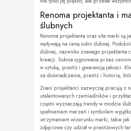
nie tylko jej piękno, ale przede wszystk
Renoma projektanta i ma
ślubnych
Renoma projektanta oraz siła marki są j
wpływają na cenę sukni ślubnej. Podobni
ślubnej, nazwisko znanego projektanta 
kreacji. Suknia sygnowana przez cenione
w sztukę, prestiż i gwarancję jakości. Kl
za doświadczenie, prestiż i historię, kt
Znani projektanci zazwyczaj pracują z n
utalentowanych rzemieślników i przykła
często wyznaczają trendy w modzie ślubne
spełnieniem marzeń i symbolem wyjątko
utrzymaniem wizerunku marki, takie ja
zdjęciowe czy udział w prestiżowych ta