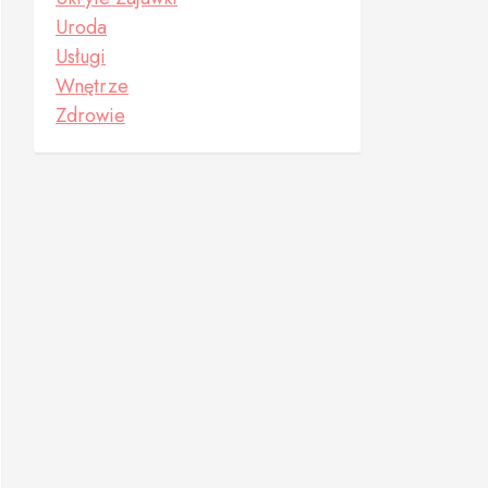
Uroda
Usługi
Wnętrze
Zdrowie