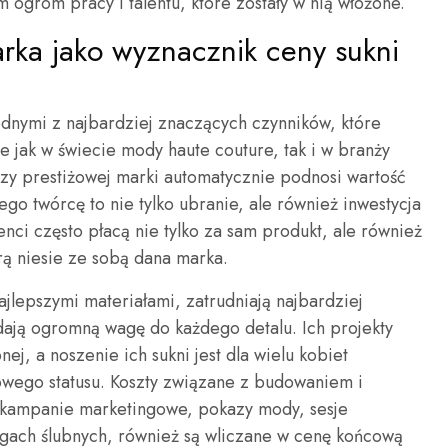
im ogrom pracy i talentu, które zostały w nią włożone.
rka jako wyznacznik ceny sukni
ednymi z najbardziej znaczących czynników, które
e jak w świecie mody haute couture, tak i w branży
czy prestiżowej marki automatycznie podnosi wartość
go twórcę to nie tylko ubranie, ale również inwestycja
ienci często płacą nie tylko za sam produkt, ale również
órą niesie ze sobą dana marka.
ajlepszymi materiałami, zatrudniają najbardziej
dają ogromną wagę do każdego detalu. Ich projekty
j, a noszenie ich sukni jest dla wielu kobiet
wego statusu. Koszty związane z budowaniem i
k kampanie marketingowe, pokazy mody, sesje
rgach ślubnych, również są wliczane w cenę końcową