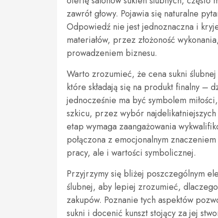
ofertę salonów sukien ślubnych, często 
zawrót głowy. Pojawia się naturalne pyta
Odpowiedź nie jest jednoznaczna i kryje
materiałów, przez złożoność wykonania,
prowadzeniem biznesu.
Warto zrozumieć, że cena sukni ślubnej t
które składają się na produkt finalny – d
jednocześnie ma być symbolem miłości
szkicu, przez wybór najdelikatniejszych
etap wymaga zaangażowania wykwalifikow
połączona z emocjonalnym znaczeniem su
pracy, ale i wartości symbolicznej.
Przyjrzymy się bliżej poszczególnym el
ślubnej, aby lepiej zrozumieć, dlaczego
zakupów. Poznanie tych aspektów pozw
sukni i docenić kunszt stojący za jej st