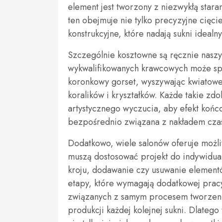
element jest tworzony z niezwykłą star
ten obejmuje nie tylko precyzyjne cięci
konstrukcyjne, które nadają sukni idealn
Szczególnie kosztowne są ręcznie naszy
wykwalifikowanych krawcowych może spęd
koronkowy gorset, wyszywając kwiatowe
koralików i kryształków. Każde takie zdo
artystycznego wyczucia, aby efekt końco
bezpośrednio związana z nakładem czas
Dodatkowo, wiele salonów oferuje możli
muszą dostosować projekt do indywidu
kroju, dodawanie czy usuwanie elementó
etapy, które wymagają dodatkowej prac
związanych z samym procesem tworzeni
produkcji każdej kolejnej sukni. Dlateg