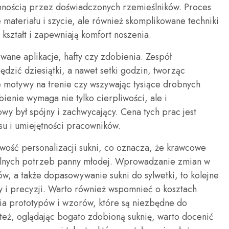
annością przez doświadczonych rzemieślników. Proces
e materiału i szycie, ale również skomplikowane techniki
y kształt i zapewniają komfort noszenia.
wane aplikacje, hafty czy zdobienia. Zespół
zić dziesiątki, a nawet setki godzin, tworząc
 motywy na trenie czy wszywając tysiące drobnych
bienie wymaga nie tylko cierpliwości, ale i
wy był spójny i zachwycający. Cena tych prac jest
u i umiejętności pracowników.
wość personalizacji sukni, co oznacza, że krawcowe
alnych potrzeb panny młodej. Wprowadzanie zmian w
w, a także dopasowywanie sukni do sylwetki, to kolejne
y i precyzji. Warto również wspomnieć o kosztach
a prototypów i wzorów, które są niezbędne do
o też, oglądając bogato zdobioną suknię, warto docenić