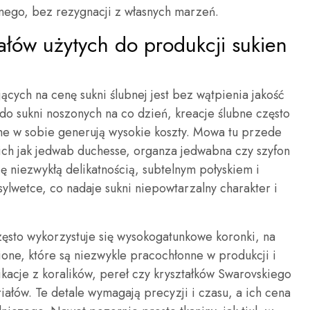
nego, bez rezygnacji z własnych marzeń.
ałów użytych do produkcji sukien
cych na cenę sukni ślubnej jest bez wątpienia jakość
do sukni noszonych na co dzień, kreacje ślubne często
ame w sobie generują wysokie koszty. Mowa tu przede
kich jak jedwab duchesse, organza jedwabna czy szyfon
ię niezwykłą delikatnością, subtelnym połyskiem i
ylwetce, co nadaje sukni niepowtarzalny charakter i
ęsto wykorzystuje się wysokogatunkowe koronki, na
ione, które są niezwykle pracochłonne w produkcji i
likacje z koralików, pereł czy kryształków Swarovskiego
ałów. Te detale wymagają precyzji i czasu, a ich cena