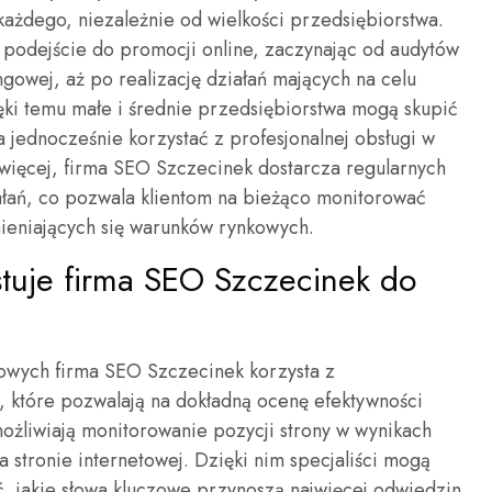
każdego, niezależnie od wielkości przedsiębiorstwa.
e podejście do promocji online, zaczynając od audytów
gowej, aż po realizację działań mających na celu
ki temu małe i średnie przedsiębiorstwa mogą skupić
a jednocześnie korzystać z profesjonalnej obsługi w
więcej, firma SEO Szczecinek dostarcza regularnych
ałań, co pozwala klientom na bieżąco monitorować
ieniających się warunków rynkowych.
stuje firma SEO Szczecinek do
towych firma SEO Szczecinek korzysta z
, które pozwalają na dokładną ocenę efektywności
ożliwiają monitorowanie pozycji strony w wynikach
 stronie internetowej. Dzięki nim specjaliści mogą
ć, jakie słowa kluczowe przynoszą najwięcej odwiedzin.