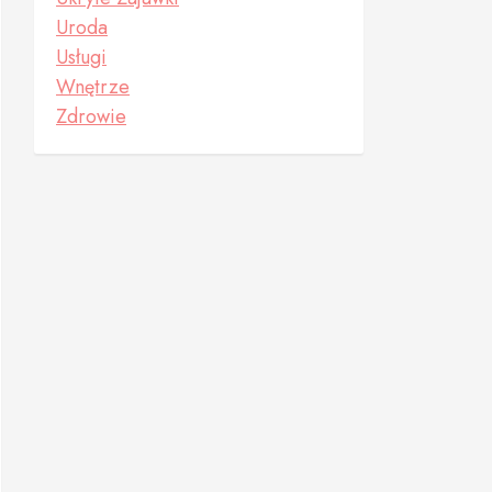
Uroda
Usługi
Wnętrze
Zdrowie