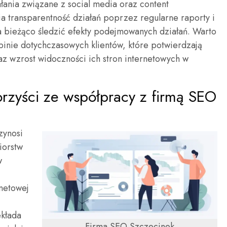
iałania związane z social media oraz content
a transparentność działań poprzez regularne raporty i
a bieżąco śledzić efekty podejmowanych działań. Warto
inie dotychczasowych klientów, które potwierdzają
z wzrost widoczności ich stron internetowych w
orzyści ze współpracy z firmą SEO
zynosi
iorstw
w
rnetowej
kłada
Firma SEO Szczecinek