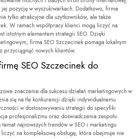
ikowanie mocnych i słabych stron strony internetowej.
 jej pozycję w wyszukiwarkach. Dodatkowo, firma
nie tylko atrakcyjne dla użytkowników, ale także
ek. W ramach współpracy klienci mogą liczyć na
est istotnym elementem strategii SEO. Dzięki
etingowym, firma SEO Szczecinek pomaga lokalnym
z przyciągnąć nowych klientów.
firmę SEO Szczecinek do
zowe znaczenie dla sukcesu działań marketingowych w
ia się na tle konkurencji dzięki indywidualnemu
yczności w dostosowywaniu strategii do specyfiki
ncja profesjonalizmu oraz doświadczenia zespołu
na temat najnowszych trendów w SEO i marketingu
 liczyć na kompleksową obsługę, która obejmuje nie