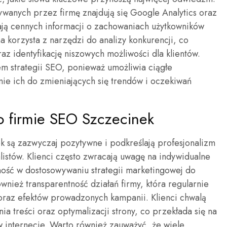
wanych przez firmę znajdują się Google Analytics oraz
ają cennych informacji o zachowaniach użytkowników
a korzysta z narzędzi do analizy konkurencji, co
z identyfikację niszowych możliwości dla klientów.
m strategii SEO, ponieważ umożliwia ciągłe
ie ich do zmieniających się trendów i oczekiwań
 o firmie SEO Szczecinek
k są zazwyczaj pozytywne i podkreślają profesjonalizm
listów. Klienci często zwracają uwagę na indywidualne
ność w dostosowywaniu strategii marketingowej do
wnież transparentność działań firmy, która regularnie
oraz efektów prowadzonych kampanii. Klienci chwalą
ia treści oraz optymalizacji strony, co przekłada się na
 internecie. Warto również zauważyć, że wiele