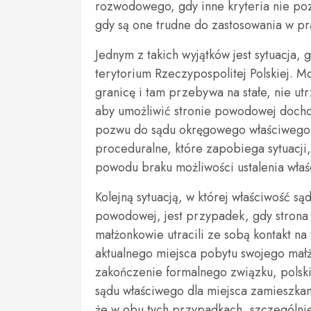
rozwodowego, gdy inne kryteria nie poz
gdy są one trudne do zastosowania w pr
Jednym z takich wyjątków jest sytuacja,
terytorium Rzeczypospolitej Polskiej. M
granicę i tam przebywa na stałe, nie u
aby umożliwić stronie powodowej doch
pozwu do sądu okręgowego właściwego dl
proceduralne, które zapobiega sytuacji
powodu braku możliwości ustalenia właś
Kolejną sytuacją, w której właściwość są
powodowej, jest przypadek, gdy strona 
małżonkowie utracili ze sobą kontakt na 
aktualnego miejsca pobytu swojego małż
zakończenie formalnego związku, polsk
sądu właściwego dla miejsca zamieszka
że w obu tych przypadkach, szczególni