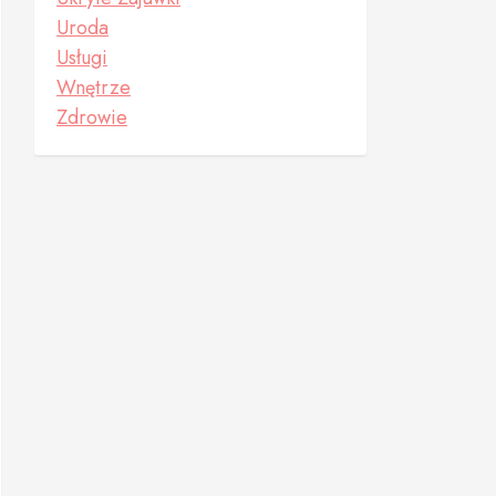
Uroda
Usługi
Wnętrze
Zdrowie