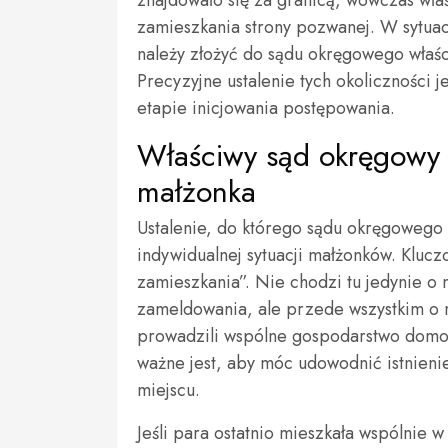
znajdowało się za granicą, wówczas wła
zamieszkania strony pozwanej. W sytuacj
należy złożyć do sądu okręgowego właś
Precyzyjne ustalenie tych okoliczności 
etapie inicjowania postępowania.
Właściwy sąd okręgowy
małżonka
Ustalenie, do którego sądu okręgowego
indywidualnej sytuacji małżonków. Kluc
zamieszkania”. Nie chodzi tu jedynie o 
zameldowania, ale przede wszystkim o mi
prowadzili wspólne gospodarstwo domow
ważne jest, aby móc udowodnić istnien
miejscu.
Jeśli para ostatnio mieszkała wspólnie 