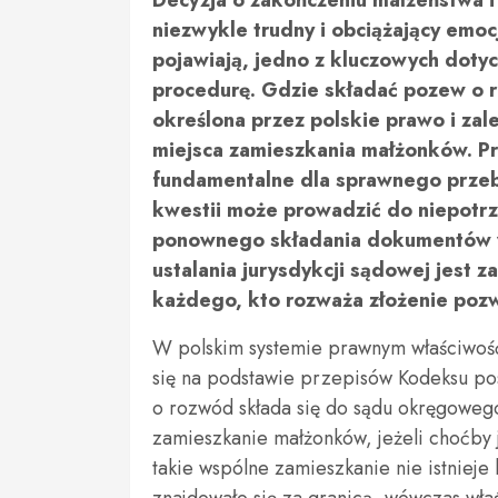
Decyzja o zakończeniu małżeństwa 
niezwykle trudny i obciążający emoc
pojawiają, jedno z kluczowych dotyc
procedurę. Gdzie składać pozew o r
określona przez polskie prawo i zal
miejsca zamieszkania małżonków. P
fundamentalne dla sprawnego prze
kwestii może prowadzić do niepotrz
ponownego składania dokumentów w
ustalania jurysdykcji sądowej jest 
każdego, kto rozważa złożenie po
W polskim systemie prawnym właściwoś
się na podstawie przepisów Kodeksu po
o rozwód składa się do sądu okręgoweg
zamieszkanie małżonków, jeżeli choćby j
takie wspólne zamieszkanie nie istniej