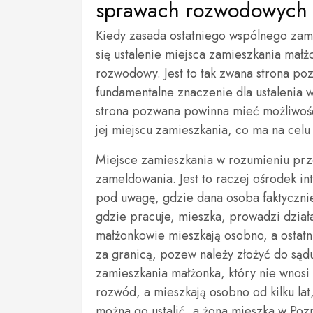
sprawach rozwodowych
Kiedy zasada ostatniego wspólnego zami
się ustalenie miejsca zamieszkania mał
rozwodowy. Jest to tak zwana strona po
fundamentalne znaczenie dla ustalenia w
strona pozwana powinna mieć możliwoś
jej miejscu zamieszkania, co ma na cel
Miejsce zamieszkania w rozumieniu prz
zameldowania. Jest to raczej ośrodek i
pod uwagę, gdzie dana osoba faktyczn
gdzie pracuje, mieszka, prowadzi dział
małżonkowie mieszkają osobno, a ostat
za granicą, pozew należy złożyć do są
zamieszkania małżonka, który nie wnosi
rozwód, a mieszkają osobno od kilku lat
można go ustalić, a żona mieszka w Po