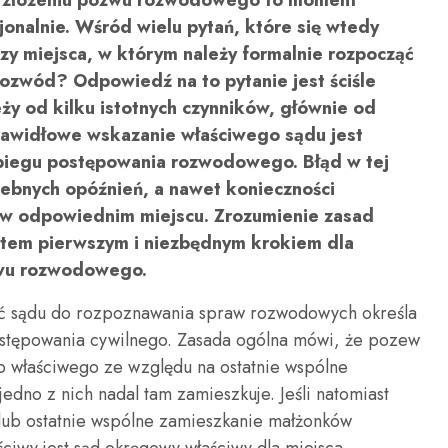
i złożeniu pozwu rozwodowego to moment
jonalnie. Wśród wielu pytań, które się wtedy
zy miejsca, w którym należy formalnie rozpocząć
ozwód? Odpowiedź na to pytanie jest ściśle
eży od kilku istotnych czynników, głównie od
rawidłowe wskazanie właściwego sądu jest
biegu postępowania rozwodowego. Błąd w tej
ebnych opóźnień, a nawet konieczności
 odpowiednim miejscu. Zrozumienie zasad
zatem pierwszym i niezbędnym krokiem dla
zwu rozwodowego.
ć sądu do rozpoznawania spraw rozwodowych określa
stępowania cywilnego. Zasada ogólna mówi, że pozew
o właściwego ze względu na ostatnie wspólne
edno z nich nadal tam zamieszkuje. Jeśli natomiast
e lub ostatnie wspólne zamieszkanie małżonków