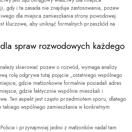
ściwy jest sąd okręgowy właściwy dla miejsca
i, gdy i ta zasada nie znajduje zastosowania, pozew
ciwego dla miejsca zamieszkania strony powodowej.
jest kluczowe, aby uniknąć formalnych przeszkód na
 dla spraw rozwodowych każdego
 należy skierować pozew o rozwód, wymaga analizy
zową rolę odgrywa tutaj pojęcie „ostatniego wspólnego
miejsce, gdzie małżonkowie formalnie posiadali adres
ejsce, gdzie faktycznie wspólnie mieszkali i
e. Ten aspekt jest często przedmiotem sporu, dlatego
ie takiego wspólnego zamieszkania w konkretnym
w Polsce i przynajmniej jedno z małżonków nadal tam