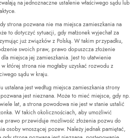
walają na jednoznaczne ustalenie właściwego sądu lub
aktyce.
 gdy strona pozwana nie ma miejsca zamieszkania na
oże to dotyczyć sytuacji, gdy małżonek wyjechał za
trzymując już związków z Polską. W takim przypadku,
odzenie swoich praw, prawo dopuszcza złożenie
a miejsca jej zamieszkania. Jest to ułatwienie
, w której strona nie mogłaby uzyskać rozwodu z
ciwego sądu w kraju.
du ustalana jest według miejsca zamieszkania strony
pozwana jest nieznana. Może to mieć miejsce, gdy np.
wiele lat, a strona powodowa nie jest w stanie ustalić
onka. W takich okolicznościach, aby umożliwić
ie prawo przewiduje możliwość złożenia pozwu do
nia osoby wnoszącej pozew. Należy jednak pamiętać,
e gdy strona pozwana jest nieznana, postępowanie