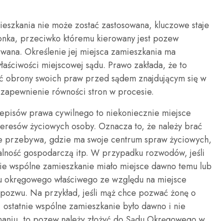
eszkania nie może zostać zastosowana, kluczowe staje
żonka, przeciwko któremu kierowany jest pozew
zwana. Określenie jej miejsca zamieszkania ma
łaściwości miejscowej sądu. Prawo zakłada, że to
ć obrony swoich praw przed sądem znajdującym się w
u zapewnienie równości stron w procesie.
episów prawa cywilnego to niekoniecznie miejsce
nteresów życiowych osoby. Oznacza to, że należy brać
ie przebywa, gdzie ma swoje centrum spraw życiowych,
alność gospodarczą itp. W przypadku rozwodów, jeśli
nie wspólne zamieszkanie miało miejsce dawno temu lub
du okręgowego właściwego ze względu na miejsce
 pozwu. Na przykład, jeśli mąż chce pozwać żonę o
, ostatnie wspólne zamieszkanie było dawno i nie
znaniu, to pozew należy złożyć do Sądu Okręgowego w