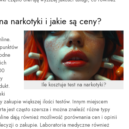
a narkotyki i jakie są ceny?
line.
 punktów
rodne
ich
00
by
Ile kosztuje test na narkotyki?
dukt.
eki
 zakupie większej ilości testów. Innym miejscem
rta jest często szersza i można znaleźć różne typy
nline dają również możliwość porównania cen i opinii
ecyzji o zakupie. Laboratoria medyczne również