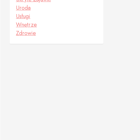
Uroda
Usługi
Wnętrze
Zdrowie