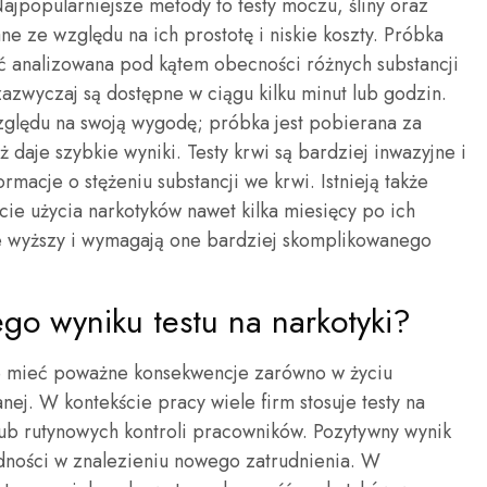
ajpopularniejsze metody to testy moczu, śliny oraz
ne ze względu na ich prostotę i niskie koszty. Próbka
ć analizowana pod kątem obecności różnych substancji
azwyczaj są dostępne w ciągu kilku minut lub godzin.
względu na swoją wygodę; próbka jest pobierana za
 daje szybkie wyniki. Testy krwi są bardziej inwazyjne i
rmacje o stężeniu substancji we krwi. Istnieją także
cie użycia narkotyków nawet kilka miesięcy po ich
nie wyższy i wymagają one bardziej skomplikowanego
ego wyniku testu na narkotyki?
że mieć poważne konsekwencje zarówno w życiu
ej. W kontekście pracy wiele firm stosuje testy na
 lub rutynowych kontroli pracowników. Pozytywny wynik
dności w znalezieniu nowego zatrudnienia. W