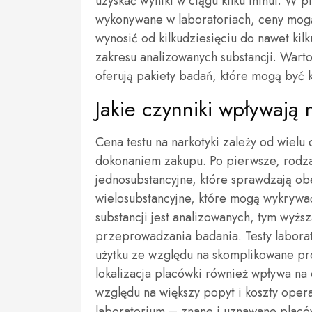
uzyskać wyniki w ciągu kilku minut. W p
wykonywane w laboratoriach, ceny mogą
wynosić od kilkudziesięciu do nawet kil
zakresu analizowanych substancji. Wart
oferują pakiety badań, które mogą być k
Jakie czynniki wpływają 
Cena testu na narkotyki zależy od wiel
dokonaniem zakupu. Po pierwsze, rodzaj 
jednosubstancyjne, które sprawdzają ob
wielosubstancyjne, które mogą wykrywać
substancji jest analizowanych, tym wyżs
przeprowadzania badania. Testy laborat
użytku ze względu na skomplikowane p
lokalizacja placówki również wpływa na
względu na większy popyt i koszty oper
laboratorium – znane i uznawane placówk