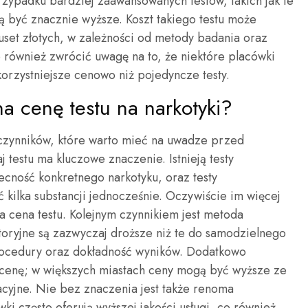
rzypadku bardziej zaawansowanych testów, takich jak te
 być znacznie wyższe. Koszt takiego testu może
kuset złotych, w zależności od metody badania oraz
o również zwrócić uwagę na to, że niektóre placówki
orzystniejsze cenowo niż pojedyncze testy.
na cenę testu na narkotyki?
u czynników, które warto mieć na uwadze przed
testu ma kluczowe znaczenie. Istnieją testy
ecność konkretnego narkotyku, oraz testy
 kilka substancji jednocześnie. Oczywiście im więcej
za cena testu. Kolejnym czynnikiem jest metoda
oryjne są zazwyczaj droższe niż te do samodzielnego
rocedury oraz dokładność wyników. Dodatkowo
 cenę; w większych miastach ceny mogą być wyższe ze
acyjne. Nie bez znaczenia jest także renoma
i często oferują wyższej jakości usługi, co również