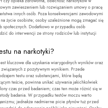
ort czy opieka zdrowotna, obecność narkotyków w
stowym zawieszeniem lub rozwiązaniem umowy o pracę
zeństwa innych osób. Poza konsekwencjami zawodowymi
na życie osobiste; osoby uzależnione mogą zmagać się
lub społecznych. Dodatkowo w przypadku osób
ić do interwencji ze strony rodziców lub instytucji
estu na narkotyki?
 jest kluczowe dla uzyskania wiarygodnych wyników oraz
i związanych z pozytywnym wynikiem. Przede
odzajem testu oraz substancjami, które będą
zącym teście, powinna unikać używania jakichkolwiek
lony czas przed badaniem; czas ten może różnić się w
 metody badania. W przypadku testów moczu warto
anizmu; jednakże nadmierne picie płynów tuż przed