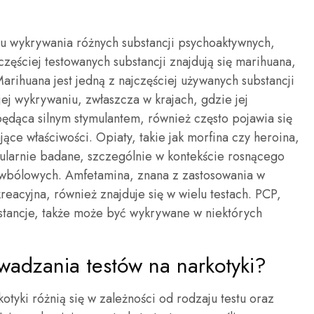
elu wykrywania różnych substancji psychoaktywnych,
ęściej testowanych substancji znajdują się marihuana,
arihuana jest jedną z najczęściej używanych substancji
jej wykrywaniu, zwłaszcza w krajach, gdzie jej
 będąca silnym stymulantem, również często pojawia się
ące właściwości. Opiaty, takie jak morfina czy heroina,
egularnie badane, szczególnie w kontekście rosnącego
wbólowych. Amfetamina, znana z zastosowania w
eacyjna, również znajduje się w wielu testach. PCP,
stancje, także może być wykrywane w niektórych
wadzania testów na narkotyki?
tyki różnią się w zależności od rodzaju testu oraz