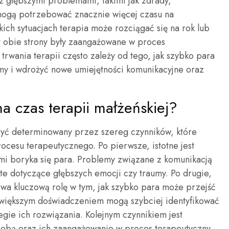
y z głębszymi problemami, takimi jak zdrady,
, mogą potrzebować znacznie więcej czasu na
ich sytuacjach terapia może rozciągać się na rok lub
by obie strony były zaangażowane w proces
 trwania terapii często zależy od tego, jak szybko para
my i wdrożyć nowe umiejętności komunikacyjne oraz
na czas terapii małżeńskiej?
 być determinowany przez szereg czynników, które
cesu terapeutycznego. Po pierwsze, istotne jest
mi boryka się para. Problemy związane z komunikacją
te dotyczące głębszych emocji czy traumy. Po drugie,
wa kluczową rolę w tym, jak szybko para może przejść
z większym doświadczeniem mogą szybciej identyfikować
gie ich rozwiązania. Kolejnym czynnikiem jest
obą oraz ich zaangażowanie w proces terapeutyczny.