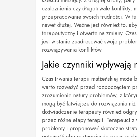
sześciu miesięcy. Z drugiej strony, par
uzależnienia czy długotrwałe konflikty
przepracowanie swoich trudności. W tak
nawet dłużej. Ważne jest również to, a
terapeutyczny i otwarte na zmiany. Czas
jest w stanie zaadresować swoje proble
rozwiązywania konfliktów.
Jakie czynniki wpływają 
Czas trwania terapii małżeńskiej może
warto rozważyć przed rozpoczęciem pro
zrozumienie natury problemów, z który
mogą być łatwiejsze do rozwiązania niż 
doświadczenie terapeuty również odgry
przez różne etapy terapii. Terapeuci 
problemy i proponować skuteczne strate
gotowość obu partnerów do pracy nad s