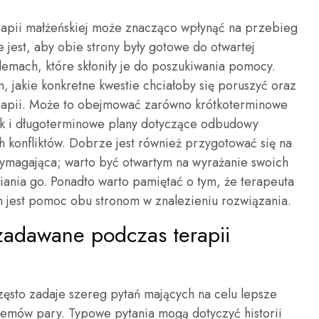
erapii małżeńskiej może znacząco wpłynąć na przebieg
jest, aby obie strony były gotowe do otwartej
emach, które skłoniły je do poszukiwania pomocy.
m, jakie konkretne kwestie chciałoby się poruszyć oraz
terapii. Może to obejmować zarówno krótkoterminowe
ak i długoterminowe plany dotyczące odbudowy
h konfliktów. Dobrze jest również przygotować się na
wymagająca; warto być otwartym na wyrażanie swoich
iania go. Ponadto warto pamiętać o tym, że terapeuta
m jest pomoc obu stronom w znalezieniu rozwiązania.
 zadawane podczas terapii
zęsto zadaje szereg pytań mających na celu lepsze
lemów pary. Typowe pytania mogą dotyczyć historii