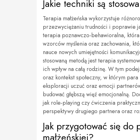
Jakie techniki są stosow
Terapia małżeńska wykorzystuje różnor
przezwyciężaniu trudności i poprawie ja
terapia poznawczo-behawioralna, która 
wzorców myślenia oraz zachowania, któ
nauce nowych umiejętności komunikacyjn
stosowaną metodą jest terapia systemowa
ich wpływ na całą rodzinę. W tym podejś
oraz kontekst społeczny, w którym para 
eksploracji uczuć oraz emocji partneró
budować głębszą więź emocjonalną. Dod
jak role-playing czy ćwiczenia praktyc
perspektywy drugiego partnera oraz roz
Jak przygotować się do pi
małżeńskiej?