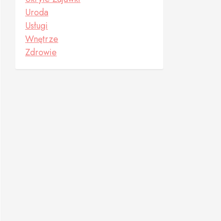
Uroda
Usługi
Wnętrze
Zdrowie