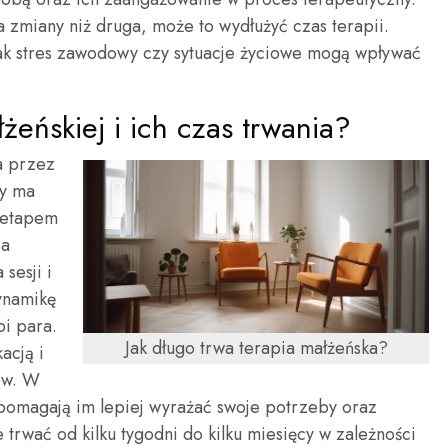
na zmiany niż druga, może to wydłużyć czas terapii.
jak stres zawodowy czy sytuacje życiowe mogą wpływać
łżeńskiej i ich czas trwania?
a przez
dy ma
 etapem
ja
sesji i
ynamikę
oi para.
Jak długo trwa terapia małżeńska?
acją i
ów. W
e pomagają im lepiej wyrażać swoje potrzeby oraz
trwać od kilku tygodni do kilku miesięcy w zależności