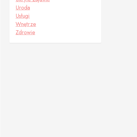
Uroda
Usługi
Wnętrze
Zdrowie