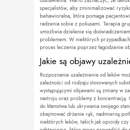
odstawienia. Warto zaznaczyć, że detok
specjalistów, aby zminimalizować ryzyk
behawioralna, która pomaga pacjentowi 
radzenia sobie z pokusami. Terapia gr
umożliwia dzielenie się doświadczenia
problemem. W niektórych przypadkach l
proces leczenia poprzez łagodzenie ob
Jakie są objawy uzależni
Rozpoznanie uzależnienia od leków moż
zależności od rodzaju stosowanych subst
występującymi objawami są zmiany w zac
nastroju oraz problemy z koncentracją
do kłamstwa lub ukrywania swojego stan
obejmować drżenie rąk, nadmierną pot
niektórych leków, takich jak opioidy 
odstawienia, które mogą prowadzić do s