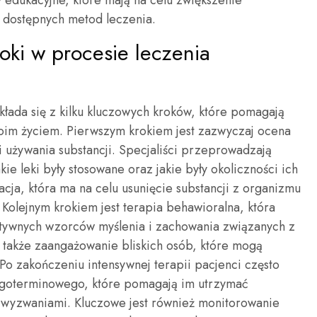
 edukacyjne, które mają na celu zwiększenie
 dostępnych metod leczenia.
roki w procesie leczenia
kłada się z kilku kluczowych kroków, które pomagają
woim życiem. Pierwszym krokiem jest zazwyczaj ocena
ii używania substancji. Specjaliści przeprowadzają
e leki były stosowane oraz jakie były okoliczności ich
cja, która ma na celu usunięcie substancji z organizmu
Kolejnym krokiem jest terapia behawioralna, która
atywnych wzorców myślenia i zachowania związanych z
 także zaangażowanie bliskich osób, które mogą
Po zakończeniu intensywnej terapii pacjenci często
ugoterminowego, które pomagają im utrzymać
i wyzwaniami. Kluczowe jest również monitorowanie