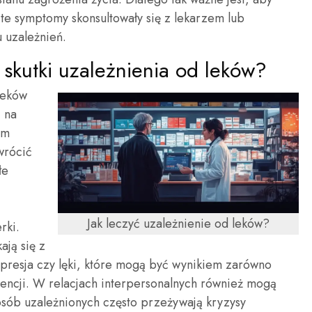
 te symptomy skonsultowały się z lekarzem lub
u uzależnień.
 skutki uzależnienia od leków?
leków
 na
ym
wrócić
łe
Jak leczyć uzależnienie od leków?
rki.
ają się z
presja czy lęki, które mogą być wynikiem zarówno
wencji. W relacjach interpersonalnych również mogą
osób uzależnionych często przeżywają kryzysy