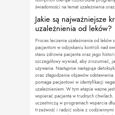
non-profit oferuje różnorodne programy
świadomości na temat uzależnienia oraz
Jakie są najważniejsze k
uzależnienia od leków?
Proces leczenia uzależnienia od leków s
pacjentom w odzyskaniu kontroli nad s
stanu zdrowia pacjenta oraz jego histor
szczegółowy wywiad, aby zrozumieć, jaki
używania. Następnie następuje detoksyka
oraz złagodzenie objawów odstawienia. 
pomaga pacjentowi w identyfikacji neg
uzależnieniem. W tym etapie ważne jest
wspierać pacjenta w trudnych chwilach. 
uczestniczą w programach wsparcia dł
trzeźwość i radzić sobie z codziennym