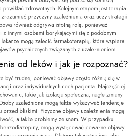
sykacja powinna odbywać się pod ścisłą kontrolą
o powikłań zdrowotnych. Kolejnym etapem jest terapia
zrozumieć przyczyny uzależnienia oraz uczy strategii
upowa również odgrywa istotną rolę, ponieważ
mi z innymi osobami borykającymi się z podobnym
ekarze mogą zalecić farmakoterapię, która wspiera
jawów psychicznych związanych z uzależnieniem.
enia od leków i jak je rozpoznać?
e być trudne, ponieważ objawy często różnią się w
ancji oraz indywidualnych cech pacjenta. Najczęściej
howaniu, takie jak izolacja społeczna, nagłe zmiany
. Osoby uzależnione mogą także wykazywać tendencje
u przed bliskimi. Fizyczne objawy uzależnienia mogą
liwość, a także problemy ze snem. W przypadku
czy benzodiazepiny, mogą występować poważne objawy
tanu zagrożenia życia. Dlatego tak ważne jest, aby