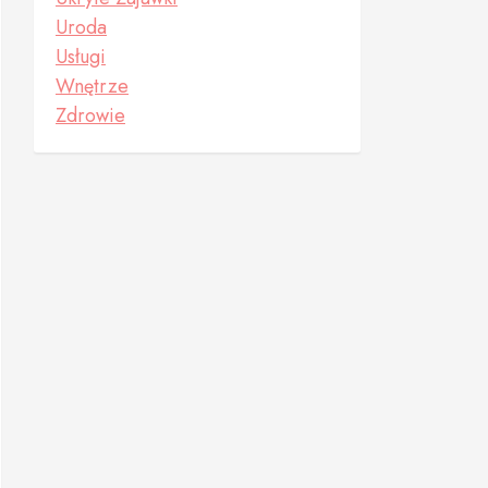
Uroda
Usługi
Wnętrze
Zdrowie