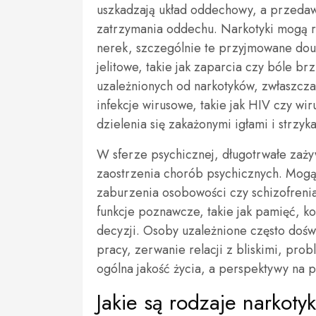
uszkadzają układ oddechowy, a przeda
zatrzymania oddechu. Narkotyki mogą 
nerek, szczególnie te przyjmowane dous
jelitowe, takie jak zaparcia czy bóle b
uzależnionych od narkotyków, zwłaszcza
infekcje wirusowe, takie jak HIV czy wi
dzielenia się zakażonymi igłami i strzyk
W sferze psychicznej, długotrwałe zaż
zaostrzenia chorób psychicznych. Mogą 
zaburzenia osobowości czy schizofreni
funkcje poznawcze, takie jak pamięć, k
decyzji. Osoby uzależnione często dośw
pracy, zerwanie relacji z bliskimi, pro
ogólna jakość życia, a perspektywy na p
Jakie są rodzaje narkoty