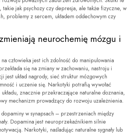
i rozwoju poważnych zaburzeń zdrowotnych. Skutki te
 takie jak psychozy czy depresja, ale także fizyczne, w
ch, problemy z sercem, układem oddechowym czy
 zmieniają neurochemię mózgu i
na człowieka jest ich zdolność do manipulowania
zekłada się na zmiany w zachowaniu, nastroju i
i jest układ nagrody, sieć struktur mózgowych
ność i uczenie się. Narkotyki potrafią wywołać
 układu, znacznie przekraczające naturalne doznania,
uczowy mechanizm prowadzący do rozwoju uzależnienia.
 dopaminy w synapsach – przestrzeniach między
ały. Dopamina jest neuroprzekaźnikiem silnie
tywacją. Narkotyki, naśladując naturalne sygnały lub