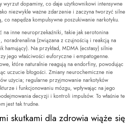
y wyrzut dopaminy, co daje użytkownikowi intensywne
jako niezwykle ważne zdarzenie i zaczyna tworzyć silne
dą, co napędza kompulsywne poszukiwanie narkotyku.
na inne neuroprzekaźniki, takie jak serotonina
), noradrenalina (związana z czujnością i reakcją na
k hamujący). Na przykład, MDMA (ecstasy) silnie
czy jego właściwości euforyczne i empatogenne.
owe, które naturalnie reagują na endorfiny, powodując
jąc uczucie błogości. Zmiany neurochemiczne nie
dów użycia; regularne przyjmowanie narkotyków
kturze i funkcjonowaniu mózgu, wpływając na jego
podejmowania decyzji i kontroli impulsów. To właśnie te
m jest tak trudne.
mi skutkami dla zdrowia wiąże się