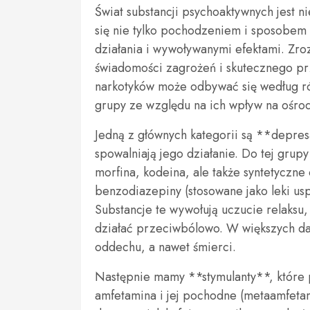
Świat substancji psychoaktywnych jest n
się nie tylko pochodzeniem i sposobem
działania i wywoływanymi efektami. Zroz
świadomości zagrożeń i skutecznego prz
narkotyków może odbywać się według różn
grupy ze względu na ich wpływ na ośro
Jedną z głównych kategorii są **depre
spowalniają jego działanie. Do tej grup
morfina, kodeina, ale także syntetyczne 
benzodiazepiny (stosowane jako leki us
Substancje te wywołują uczucie relaksu
działać przeciwbólowo. W większych da
oddechu, a nawet śmierci.
Następnie mamy **stymulanty**, które 
amfetamina i jej pochodne (metaamfeta