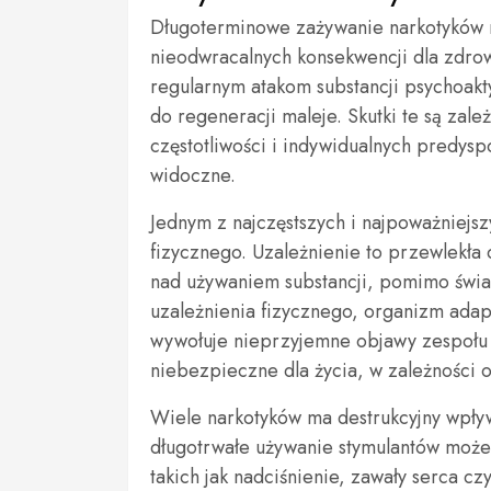
Długoterminowe zażywanie narkotyków n
nieodwracalnych konsekwencji dla zdro
regularnym atakom substancji psychoakt
do regeneracji maleje. Skutki te są zale
częstotliwości i indywidualnych predys
widoczne.
Jednym z najczęstszych i najpoważniejsz
fizycznego. Uzależnienie to przewlekła 
nad używaniem substancji, pomimo świ
uzależnienia fizycznego, organizm adap
wywołuje nieprzyjemne objawy zespołu 
niebezpieczne dla życia, w zależności o
Wiele narkotyków ma destrukcyjny wpły
długotrwałe używanie stymulantów moż
takich jak nadciśnienie, zawały serca 