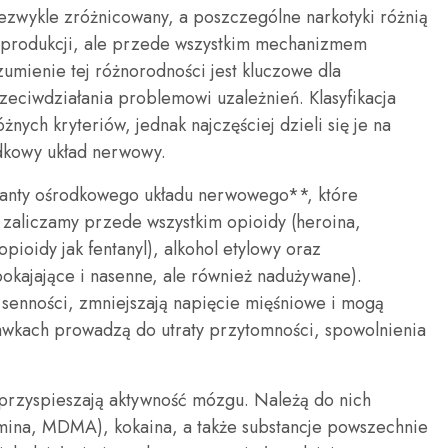
iezwykle zróżnicowany, a poszczególne narkotyki różnią
 produkcji, ale przede wszystkim mechanizmem
umienie tej różnorodności jest kluczowe dla
eciwdziałania problemowi uzależnień. Klasyfikacja
ych kryteriów, jednak najczęściej dzieli się je na
dkowy układ nerwowy.
santy ośrodkowego układu nerwowego**, które
y zaliczamy przede wszystkim opioidy (heroina,
opioidy jak fentanyl), alkohol etylowy oraz
pokajające i nasenne, ale również nadużywane).
, senności, zmniejszają napięcie mięśniowe i mogą
wkach prowadzą do utraty przytomności, spowolnienia
przyspieszają aktywność mózgu. Należą do nich
mina, MDMA), kokaina, a także substancje powszechnie