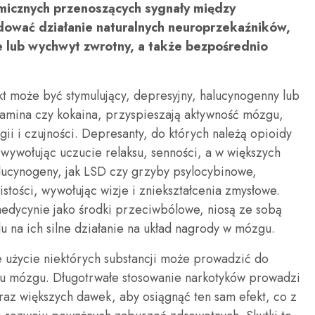
micznych przenoszących sygnały między
adować działanie naturalnych neuroprzekaźników,
e lub wychwyt zwrotny, a także bezpośrednio
kt może być stymulujący, depresyjny, halucynogenny lub
etamina czy kokaina, przyspieszają aktywność mózgu,
ii i czujności. Depresanty, do których należą opioidy
 wywołując uczucie relaksu, senności, a w większych
lucynogeny, jak LSD czy grzyby psylocybinowe,
tości, wywołując wizje i zniekształcenia zmysłowe.
edycynie jako środki przeciwbólowe, niosą ze sobą
 na ich silne działanie na układ nagrody w mózgu.
 użycie niektórych substancji może prowadzić do
u mózgu. Długotrwałe stosowanie narkotyków prowadzi
raz większych dawek, aby osiągnąć ten sam efekt, co z