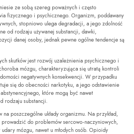
iesie ze sobą szereg poważnych i często
wia fizycznego i psychicznego. Organizm, poddawany
ywnych, stopniowo ulega degradacji, a jego zdolność
żne od rodzaju używanej substancji, dawki,
pozycji danej osoby, jednak pewne ogólne tendencje są
ych skutków jest rozwój uzależnienia psychicznego i
choroba mózgu, charakteryzująca się utratą kontroli
adomości negatywnych konsekwencji. W przypadku
tuje się do obecności narkotyku, a jego odstawienie
abstynencyjnego, które mogą być nawet
d rodzaju substancji.
w na poszczególne układy organizmu. Na przykład,
e prowadzić do problemów sercowo-naczyniowych,
czy udary mózgu, nawet u młodych osób. Opioidy