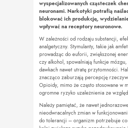
wyspecjalizowanych cząsteczek che
neuronami. Narkotyki potrafią naśl
blokować ich produkcję, wydzielani
wpływać na receptory neuronowe.
W zależności od rodzaju substancji, efe
analgetyczny. Stymulanty, takie jak amf
prowadząc do euforii, zwiększonej energ
czy alkohol, spowalniają funkcje mózgu,
dawkach nawet utratę przytomności. Ha
znacząco zaburzają percepcję rzeczywis
Opioidy, mimo że często stosowane w m
ogromne ryzyko uzależnienia ze względu
Należy pamiętać, że nawet jednorazowe
nieodwracalnych zmian w funkcjonowani
do tolerancji – organizm potrzebuje co