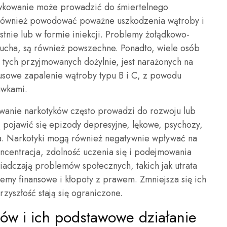
wkowanie może prowadzić do śmiertelnego
również powodować poważne uszkodzenia wątroby i
tnie lub w formie iniekcji. Problemy żołądkowo-
rzucha, są również powszechne. Ponadto, wiele osób
 tych przyjmowanych dożylnie, jest narażonych na
rusowe zapalenie wątroby typu B i C, z powodu
awkami.
ywanie narkotyków często prowadzi do rozwoju lub
pojawić się epizody depresyjne, lękowe, psychozy,
a. Narkotyki mogą również negatywnie wpływać na
oncentracja, zdolność uczenia się i podejmowania
iadczają problemów społecznych, takich jak utrata
blemy finansowe i kłopoty z prawem. Zmniejsza się ich
rzyszłość stają się ograniczone.
ków i ich podstawowe działanie