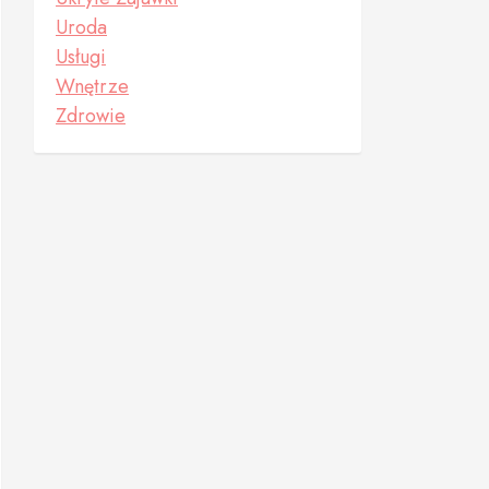
Uroda
Usługi
Wnętrze
Zdrowie