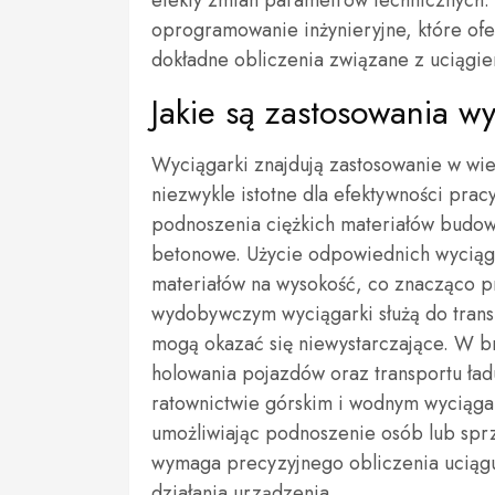
efekty zmian parametrów technicznych. 
oprogramowanie inżynieryjne, które ofe
dokładne obliczenia związane z uciągie
Jakie są zastosowania w
Wyciągarki znajdują zastosowanie w wiel
niezwykle istotne dla efektywności pra
podnoszenia ciężkich materiałów budowla
betonowe. Użycie odpowiednich wyciąga
materiałów na wysokość, co znacząco 
wydobywczym wyciągarki służą do trans
mogą okazać się niewystarczające. W b
holowania pojazdów oraz transportu ła
ratownictwie górskim i wodnym wyciągar
umożliwiając podnoszenie osób lub sprzę
wymaga precyzyjnego obliczenia uciąg
działania urządzenia.