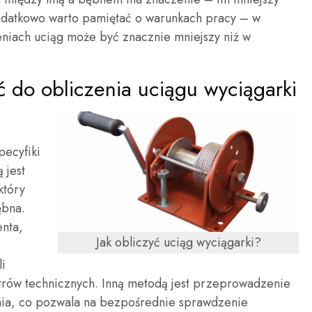
 Dodatkowo warto pamiętać o warunkach pracy – w
eniach uciąg może być znacznie mniejszy niż w
ć do obliczenia uciągu wyciągarki
pecyfiki
 jest
który
ębna.
enta,
Jak obliczyć uciąg wyciągarki?
i
trów technicznych. Inną metodą jest przeprowadzenie
nia, co pozwala na bezpośrednie sprawdzenie