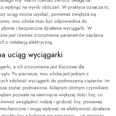
ywanego liny. Warto również zwrócić uwagę na
co wpłynąć na wyniki obliczeń. W praktyce oznacza to,
szy uciąg można uzyskać, ponieważ zwiększa się
tkowo, moc silnika musi być odpowiednia do
płynne i bezpieczne działanie wyciągarki. W
żne jest również zrozumienie parametrów zasilania
 z instalacją elektryczną.
na uciąg wyciągarki
arki, a ich zrozumienie jest kluczowe dla
zętu. Po pierwsze, moc silnika jest jednym z
cych zdolność wyciągarki do podnoszenia ciężarów. Im
oże zostać podniesione. Kolejnym istotnym czynnikiem
ęben pozwala na nawinięcie większej ilości liny, co
również uwzględnić rodzaj i grubość liny, ponieważ
 mechaniczne i mogą wpływać na efektywność działania
a między liną a bębnem ma znaczenie – im mniejszy