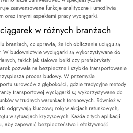
Warto także zainwestować w specjalistyczne
ruje zaawansowane funkcje analityczne i umożliwia
m oraz innymi aspektami pracy wyciągarki.
yciągarek w różnych branżach
u branżach, co sprawia, że ich obliczenia uciągu są
cy. W budownictwie wyciągarki są wykorzystywane do
nych, takich jak stalowe belki czy prefabrykaty
rek pozwala na bezpieczne i szybkie transportowanie
przyspiesza proces budowy. W przemyśle
portu surowców z głębokości, gdzie tradycyjne metody
ranży transportowej wyciągarki są wykorzystywane do
dunków w trudnych warunkach terenowych. Również w
ki odgrywają kluczową rolę w akcjach ratunkowych,
tu w sytuacjach kryzysowych. Każda z tych aplikacji
u, aby zapewnić bezpieczeństwo i efektywność