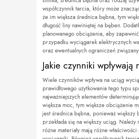
silnika, średnica bębna oraz rodzaj uż
współczynnik tarcia, który może znaczą
że im większa średnica bębna, tym więk
długość liny nawiniętej na bęben. Doda
planowanego obciążenia, aby zapewnić 
przypadku wyciągarek elektrycznych wa
oraz ewentualnych ograniczeń związanych
Jakie czynniki wpływają 
Wiele czynników wpływa na uciąg wyciąg
prawidłowego użytkowania tego typu spr
najważniejszych elementów determinują
większa moc, tym większe obciążenie m
jest średnica bębna, ponieważ większy b
przekłada się na większy uciąg. Należy 
różne materiały mają różne właściwości
wyciągarki. Również współczynnik tarci