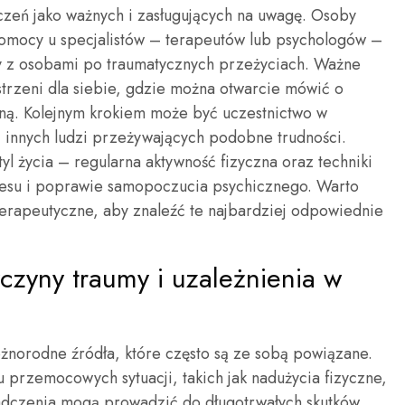
czeń jako ważnych i zasługujących na uwagę. Osoby
omocy u specjalistów – terapeutów lub psychologów –
y z osobami po traumatycznych przeżyciach. Ważne
strzeni dla siebie, gdzie można otwarcie mówić o
ą. Kolejnym krokiem może być uczestnictwo w
 innych ludzi przeżywających podobne trudności.
l życia – regularna aktywność fizyczna oraz techniki
resu i poprawie samopoczucia psychicznego. Warto
erapeutyczne, aby znaleźć te najbardziej odpowiednie
yczyny traumy i uzależnienia w
żnorodne źródła, które często są ze sobą powiązane.
przemocowych sytuacji, takich jak nadużycia fizyczne,
iadczenia mogą prowadzić do długotrwałych skutków