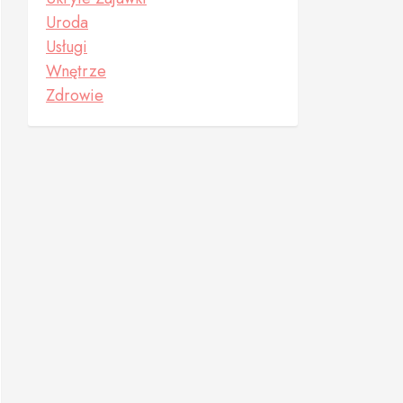
Uroda
Usługi
Wnętrze
Zdrowie