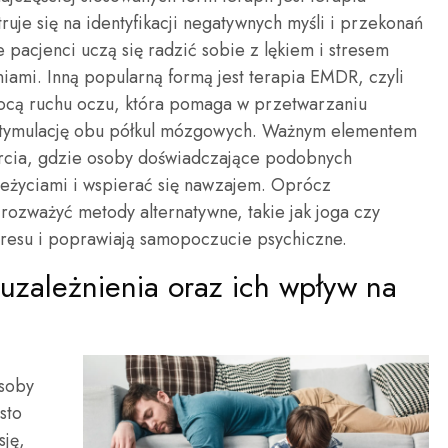
uje się na identyfikacji negatywnych myśli i przekonań
e pacjenci uczą się radzić sobie z lękiem i stresem
ami. Inną popularną formą jest terapia EMDR, czyli
ocą ruchu oczu, która pomaga w przetwarzaniu
stymulację obu półkul mózgowych. Ważnym elementem
parcia, gdzie osoby doświadczające podobnych
eżyciami i wspierać się nawzajem. Oprócz
 rozważyć metody alternatywne, takie jak joga czy
tresu i poprawiają samopoczucie psychiczne.
 uzależnienia oraz ich wpływ na
osoby
sto
sję,