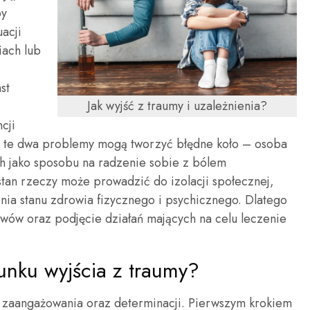
by
acji
iach lub
st
Jak wyjść z traumy i uzależnienia?
cji
e te dwa problemy mogą tworzyć błędne koło – osoba
ych jako sposobu na radzenie sobie z bólem
tan rzeczy może prowadzić do izolacji społecznej,
a stanu zdrowia fizycznego i psychicznego. Dlatego
awów oraz podjęcie działań mających na celu leczenie
runku wyjścia z traumy?
 zaangażowania oraz determinacji. Pierwszym krokiem