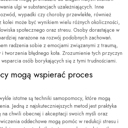
wania ulgi w substancjach uzależniających. Inne
by, rozwód, wypadki czy choroby przewlekłe, również
 kolei może być wynikiem wielu różnych okoliczności,
dowiska społecznego oraz stresu. Osoby dorastające w
bardziej narażone na rozwój podobnych zachowań.
zmem radzenia sobie z emocjami związanymi z traumą,
i tworzenia błędnego koła. Zrozumienie tych przyczyn
i wsparcia osób borykających się z tymi trudnościami.
ocy mogą wspierać proces
ykle istotne są techniki samopomocy, które mogą
nia. Jedną z najskuteczniejszych metod jest praktyka
 na chwili obecnej i akceptacji swoich myśli oraz
ćwiczenia oddechowe mogą pomóc w redukcji stresu i