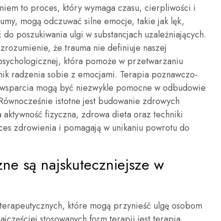
niem to proces, który wymaga czasu, cierpliwości i
umy, mogą odczuwać silne emocje, takie jak lęk,
 do poszukiwania ulgi w substancjach uzależniających.
zrozumienie, że trauma nie definiuje naszej
i psychologicznej, która pomoże w przetwarzaniu
nik radzenia sobie z emocjami. Terapia poznawczo-
y wsparcia mogą być niezwykle pomocne w odbudowie
 Równocześnie istotne jest budowanie zdrowych
 aktywność fizyczna, zdrowa dieta oraz techniki
oces zdrowienia i pomagają w unikaniu powrotu do
zne są najskuteczniejsze w
d terapeutycznych, które mogą przynieść ulgę osobom
najczęściej stosowanych form terapii jest terapia