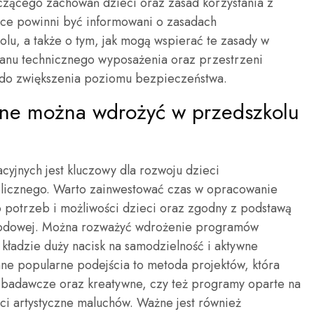
czącego zachowań dzieci oraz zasad korzystania z
ice powinni być informowani o zasadach
u, a także o tym, jak mogą wspierać te zasady w
tanu technicznego wyposażenia oraz przestrzeni
ę do zwiększenia poziomu bezpieczeństwa.
jne można wdrożyć w przedszkolu
jnych jest kluczowy dla rozwoju dzieci
blicznego. Warto zainwestować czas w opracowanie
 potrzeb i możliwości dzieci oraz zgodny z podstawą
rodowej. Można rozważyć wdrożenie programów
 kładzie duży nacisk na samodzielność i aktywne
Inne popularne podejścia to metoda projektów, która
a badawcze oraz kreatywne, czy też programy oparte na
ści artystyczne maluchów. Ważne jest również