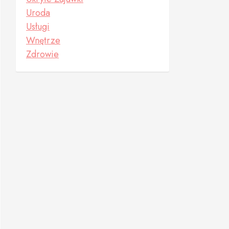
Uroda
Usługi
Wnętrze
Zdrowie