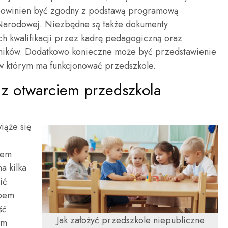
powinien być zgodny z podstawą programową
 Narodowej. Niezbędne są także dokumenty
h kwalifikacji przez kadrę pedagogiczną oraz
wników. Dodatkowo konieczne może być przedstawienie
 w którym ma funkcjonować przedszkole.
e z otwarciem przedszkola
iąże się
iem
a kilka
ić
upem
ść
Jak założyć przedszkole niepubliczne
ym