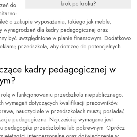
krok po kroku?
czeń do
nitarno-
leć o zakupie wyposażenia, takiego jak meble,
zty wynagrodzeń dla kadry pedagogicznej oraz
ny być uwzględnione w planie finansowym. Dodatkowo
reklamę przedszkola, aby dotrzeć do potencjalnych
yczące kadry pedagogicznej w
nym?
olę w funkcjonowaniu przedszkola niepublicznego,
ych wymagań dotyczących kwalifikacji pracowników.
prawa, nauczyciele w przedszkolach muszą posiadać
ikacje pedagogiczne. Najczęściej wymagane jest
nku pedagogika przedszkolna lub pokrewnym. Oprócz
 umiejętności interpersonalne oraz doświadczenie w