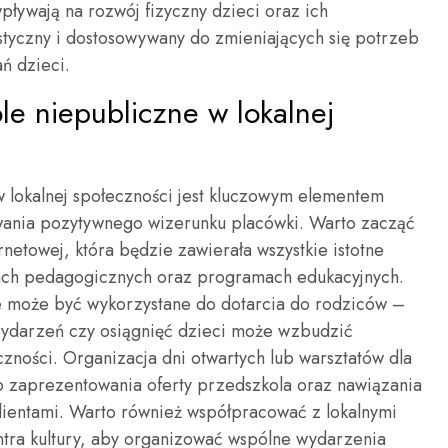
pływają na rozwój fizyczny dzieci oraz ich
styczny i dostosowywany do zmieniających się potrzeb
ń dzieci.
e niepubliczne w lokalnej
 lokalnej społeczności jest kluczowym elementem
wania pozytywnego wizerunku placówki. Warto zacząć
rnetowej, która będzie zawierała wszystkie istotne
rach pedagogicznych oraz programach edukacyjnych.
re może być wykorzystane do dotarcia do rodziców –
 wydarzeń czy osiągnięć dzieci może wzbudzić
zności. Organizacja dni otwartych lub warsztatów dla
do zaprezentowania oferty przedszkola oraz nawiązania
klientami. Warto również współpracować z lokalnymi
centra kultury, aby organizować wspólne wydarzenia