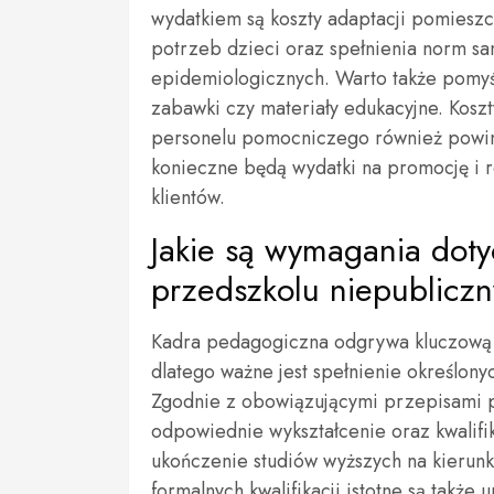
wydatkiem są koszty adaptacji pomiesz
potrzeb dzieci oraz spełnienia norm sa
epidemiologicznych. Warto także pomyś
zabawki czy materiały edukacyjne. Kos
personelu pomocniczego również powin
konieczne będą wydatki na promocję i 
klientów.
Jakie są wymagania dot
przedszkolu niepublicz
Kadra pedagogiczna odgrywa kluczową r
dlatego ważne jest spełnienie określon
Zgodnie z obowiązującymi przepisami 
odpowiednie wykształcenie oraz kwalif
ukończenie studiów wyższych na kieru
formalnych kwalifikacji istotne są także