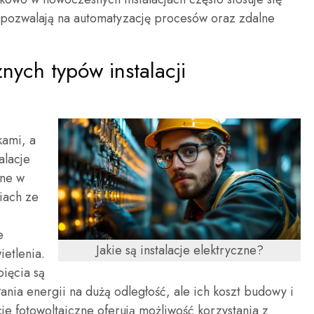
e pozwalają na automatyzację procesów oraz zdalne
żnych typów instalacji
kami, a
alacje
ane w
iach ze
e
Jakie są instalacje elektryczne?
etlenia.
pięcia są
nia energii na dużą odległość, ale ich koszt budowy i
cje fotowoltaiczne oferują możliwość korzystania z