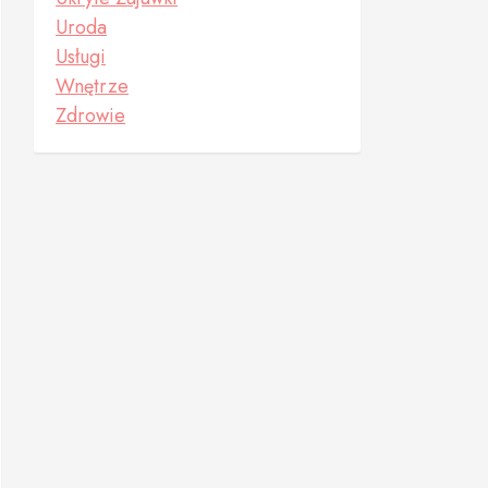
Uroda
Usługi
Wnętrze
Zdrowie