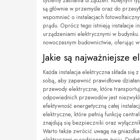
systemy zasilania urządzeń. Kolejnym ty
są głównie w przemyśle oraz do przesył
wspomnieć o instalacjach fotowoltaiczny
prądu. Oprócz tego istnieją instalacje i
urządzeniami elektrycznymi w budynku. 
nowoczesnym budownictwie, oferując wy
Jakie są najważniejsze e
Każda instalacja elektryczna składa się
sobą, aby zapewnić prawidłowe działa
przewody elektryczne, które transportu
odpowiednich przewodów jest niezwykle
efektywność energetyczną całej instala
elektryczne, które pełnią funkcję centr
znajdują się bezpieczniki oraz wyłączn
Warto także zwrócić uwagę na gniazdka i
elektrycznej w codziennym życiu. Dodat