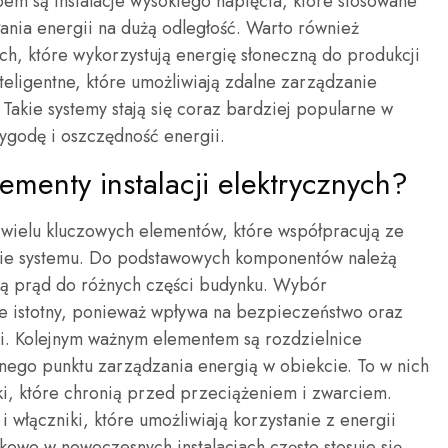
pem są instalacje wysokiego napięcia, które stosowane
ania energii na dużą odległość. Warto również
ch, które wykorzystują energię słoneczną do produkcji
nteligentne, które umożliwiają zdalne zarządzanie
Takie systemy stają się coraz bardziej popularne w
godę i oszczędność energii.
lementy instalacji elektrycznych?
 z wielu kluczowych elementów, które współpracują ze
nie systemu. Do podstawowych komponentów należą
ją prąd do różnych części budynku. Wybór
 istotny, ponieważ wpływa na bezpieczeństwo oraz
cji. Kolejnym ważnym elementem są rozdzielnice
alnego punktu zarządzania energią w obiekcie. To w nich
iki, które chronią przed przeciążeniem i zwarciem.
 włączniki, które umożliwiają korzystanie z energii
kowo w nowoczesnych instalacjach często stosuje się