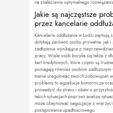
na znalezienie optymalnego rozwiązani
Jakie są najczęstsze pr
przez kancelarie oddłuż
Kancelarie oddłużania w Łodzi zajmują 
dotykają zarówno osoby prywatne, jak i
zadłużenie wynikające z nieprzewidziany
pracy. Wiele osób boryka się także z d
kart kredytowych, które często są trudn
pomagają również osobom zadłużonym w 
stanie uregulować swoich zobowiązań wo
problemy to egzekucje komornicze oraz 
prowadzić do stresu i obaw o przyszłoś
takich sytuacjach poprzez analizę sytuac
może obejmować negocjacje z wierzyc
postępowania upadłościowego.