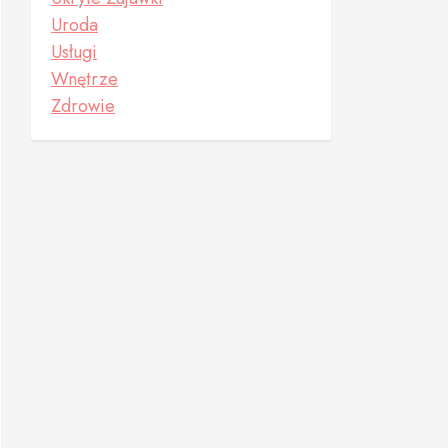
Uroda
Usługi
Wnętrze
Zdrowie