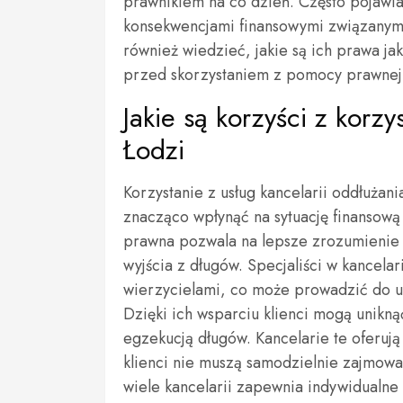
prawnikiem na co dzień. Często pojawia
konsekwencjami finansowymi związanymi
również wiedzieć, jakie są ich prawa ja
przed skorzystaniem z pomocy prawnej
Jakie są korzyści z korzy
Łodzi
Korzystanie z usług kancelarii oddłużan
znacząco wpłynąć na sytuację finansową
prawna pozwala na lepsze zrozumienie w
wyjścia z długów. Specjaliści w kancel
wierzycielami, co może prowadzić do u
Dzięki ich wsparciu klienci mogą unikną
egzekucją długów. Kancelarie te oferuj
klienci nie muszą samodzielnie zajmow
wiele kancelarii zapewnia indywidualn