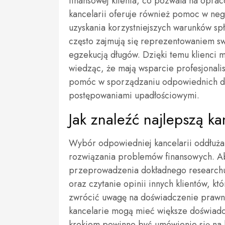
finansowej klienta, co pozwala na opra
kancelarii oferuje również pomoc w ne
uzyskania korzystniejszych warunków sp
często zajmują się reprezentowaniem s
egzekucją długów. Dzięki temu klienci 
wiedząc, że mają wsparcie profesjonalis
pomóc w sporządzaniu odpowiednich do
postępowaniami upadłościowymi.
Jak znaleźć najlepszą k
Wybór odpowiedniej kancelarii oddłuża
rozwiązania problemów finansowych. Ab
przeprowadzenia dokładnego researchu
oraz czytanie opinii innych klientów, któ
zwrócić uwagę na doświadczenie prawni
kancelarie mogą mieć większe doświadc
krokiem powinno być umówienie się na ko