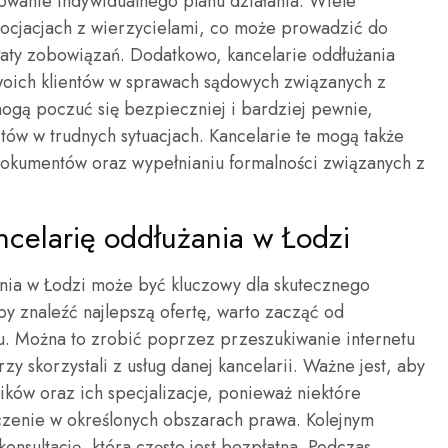
cowanie indywidualnego planu działania. Wiele
gocjacjach z wierzycielami, co może prowadzić do
łaty zobowiązań. Dodatkowo, kancelarie oddłużania
woich klientów w sprawach sądowych związanych z
mogą poczuć się bezpieczniej i bardziej pewnie,
tów w trudnych sytuacjach. Kancelarie te mogą także
kumentów oraz wypełnianiu formalności związanych z
ancelarię oddłużania w Łodzi
nia w Łodzi może być kluczowy dla skutecznego
y znaleźć najlepszą ofertę, warto zacząć od
. Można to zrobić poprzez przeszukiwanie internetu
rzy skorzystali z usług danej kancelarii. Ważne jest, aby
ków oraz ich specjalizacje, ponieważ niektóre
zenie w określonych obszarach prawa. Kolejnym
nsultację, która często jest bezpłatna. Podczas