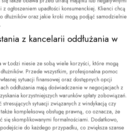
 się także obawa przed utratą majątku lub negatywnymi
 z ogłoszeniem upadłości konsumenckiej. Klienci chcą
ko dłużników oraz jakie kroki mogą podjąć samodzielnie
.
stania z kancelarii oddłużania w
ia w Łodzi niesie ze sobą wiele korzyści, które mogą
 dłużników. Przede wszystkim, profesjonalna pomoc
łasnej sytuacji finansowej oraz dostępnych opcji
ariach oddłużania mają doświadczenie w negocjacjach z
zyskania korzystniejszych warunków spłaty zobowiązań.
ć stresujących sytuacji związanych z windykacją czy
ą także kompleksową obsługę prawną, co oznacza, że
ać się skomplikowanymi formalnościami. Dodatkowo,
e podejście do każdego przypadku, co zwiększa szanse