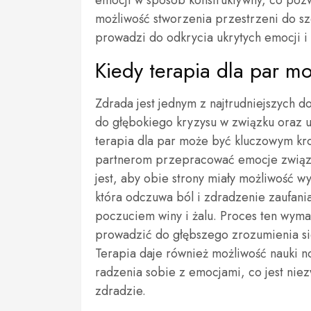
emocji w sposób konstruktywny, co pozwa
możliwość stworzenia przestrzeni do s
prowadzi do odkrycia ukrytych emocji i
Kiedy terapia dla par 
Zdrada jest jednym z najtrudniejszych 
do głębokiego kryzysu w związku oraz u
terapia dla par może być kluczowym kr
partnerom przepracować emocje związa
jest, aby obie strony miały możliwość 
która odczuwa ból i zdradzenie zaufania
poczuciem winy i żalu. Proces ten wym
prowadzić do głębszego zrozumienia s
Terapia daje również możliwość nauki n
radzenia sobie z emocjami, co jest nie
zdradzie.