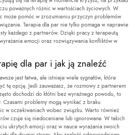
ydują się na terapię w momencie kryzysu, na przykład
liczu poważnych różnic w wartościach życiowych. W
moc może pomóc w zrozumieniu przyczyn problemów
wiązanie. Terapia dla par nie tylko pomaga w naprawie
bisty każdego z partnerów. Dzięki pracy z terapeutą
 wyrażania emocji oraz rozwiązywania konfliktów w
apię dla par i jak ją znaleźć
wsze jest łatwa, ale istnieje wiele sygnałów, które
yć tę opcję. Jeśli zauważasz, że rozmowy z partnerem
 często dochodzi do kłótni bez wyraźnego powodu, to
. Czasami problemy mogą wynikać z braku
żnic w oczekiwaniach wobec związku. Warto również
erów czuje się niedoceniane lub ignorowane. W takich
ciu ukrytych emocji oraz w nauce wyrażania swoich
ały dla drugiej strony. Aby znaleźć odpowiedniego