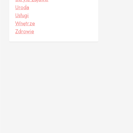
Uroda
Usługi
Wnętrze
Zdrowie