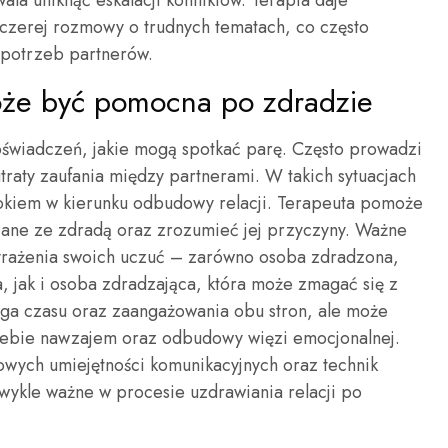
la uniknąć eskalacji konfliktów. Terapia daje
zczerej rozmowy o trudnych tematach, co często
 potrzeb partnerów.
może być pomocna po zdradzie
doświadczeń, jakie mogą spotkać parę. Często prowadzi
traty zaufania między partnerami. W takich sytuacjach
okiem w kierunku odbudowy relacji. Terapeuta pomoże
ne ze zdradą oraz zrozumieć jej przyczyny. Ważne
wyrażenia swoich uczuć – zarówno osoba zdradzona,
, jak i osoba zdradzająca, która może zmagać się z
aga czasu oraz zaangażowania obu stron, ale może
iebie nawzajem oraz odbudowy więzi emocjonalnej.
owych umiejętności komunikacyjnych oraz technik
zwykle ważne w procesie uzdrawiania relacji po