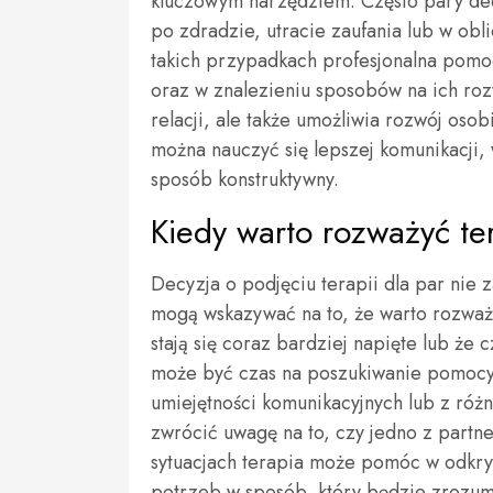
kluczowym narzędziem. Często pary dec
po zdradzie, utracie zaufania lub w ob
takich przypadkach profesjonalna po
oraz w znalezieniu sposobów na ich roz
relacji, ale także umożliwia rozwój oso
można nauczyć się lepszej komunikacji,
sposób konstruktywny.
Kiedy warto rozważyć ter
Decyzja o podjęciu terapii dla par nie za
mogą wskazywać na to, że warto rozważ
stają się coraz bardziej napięte lub że
może być czas na poszukiwanie pomocy
umiejętności komunikacyjnych lub z ró
zwrócić uwagę na to, czy jedno z partn
sytuacjach terapia może pomóc w odkry
potrzeb w sposób, który będzie zrozumi