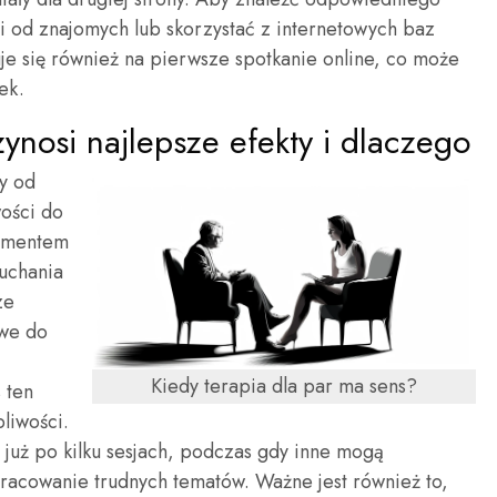
 od znajomych lub skorzystać z internetowych baz
je się również na pierwsze spotkanie online, co może
ek.
zynosi najlepsze efekty i dlaczego
ży od
ości do
lementem
łuchania
ze
owe do
Kiedy terapia dla par ma sens?
 ten
liwości.
uż po kilku sesjach, podczas gdy inne mogą
acowanie trudnych tematów. Ważne jest również to,