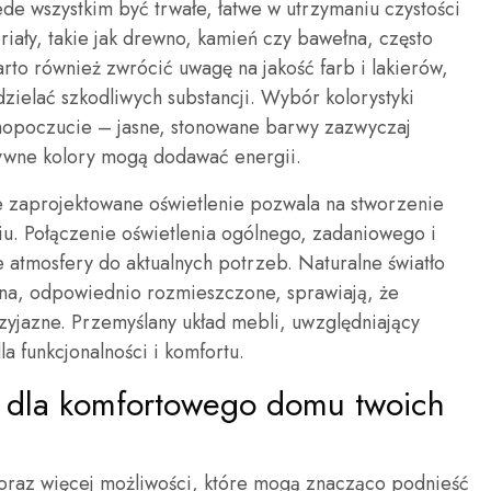
ede wszystkim być trwałe, łatwe w utrzymaniu czystości
riały, takie jak drewno, kamień czy bawełna, często
arto również zwrócić uwagę na jakość farb i lakierów,
zielać szkodliwych substancji. Wybór kolorystyki
opoczucie – jasne, stonowane barwy zazwyczaj
sywne kolory mogą dodawać energii.
 zaprojektowane oświetlenie pozwala na stworzenie
u. Połączenie oświetlenia ogólnego, zadaniowego i
atmosfery do aktualnych potrzeb. Naturalne światło
kna, odpowiednio rozmieszczone, sprawiają, że
przyjazne. Przemyślany układ mebli, uwzględniający
a funkcjonalności i komfortu.
ia dla komfortowego domu twoich
oraz więcej możliwości, które mogą znacząco podnieść