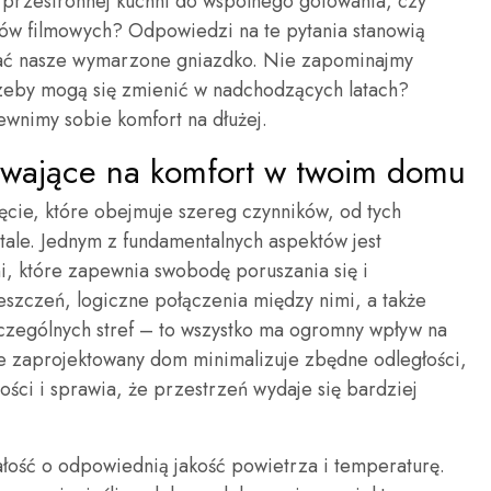
 przestronnej kuchni do wspólnego gotowania, czy
sów filmowych? Odpowiedzi na te pytania stanowią
ać nasze wymarzone gniazdko. Nie zapominajmy
rzeby mogą się zmienić w nadchodzących latach?
pewnimy sobie komfort na dłużej.
ywające na komfort w twoim domu
cie, które obejmuje szereg czynników, od tych
tale. Jednym z fundamentalnych aspektów jest
, które zapewnia swobodę poruszania się i
eszczeń, logiczne połączenia między nimi, a także
czególnych stref – to wszystko ma ogromny wpływ na
 zaprojektowany dom minimalizuje zbędne odległości,
ści i sprawia, że przestrzeń wydaje się bardziej
łość o odpowiednią jakość powietrza i temperaturę.