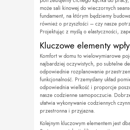
potrzebujemy cichego kącika do pracy,
może sali kinowej do wieczornych sean
fundament, na którym będziemy budow
również o przyszłości – czy nasze pot
Projektując z myślą o elastyczności, za
Kluczowe elementy wpł
Komfort w domu to wielowymiarowe poję
najbardziej oczywistych, po subtelne de
odpowiednie rozplanowanie przestrzeni
funkcjonalność. Przemyślany układ pomi
odpowiednia wielkość i proporcje posz
nasze codzienne samopoczucie. Dobrze
ułatwia wykonywanie codziennych czynno
przestronna i przyjazna.
Kolejnym kluczowym elementem jest dba