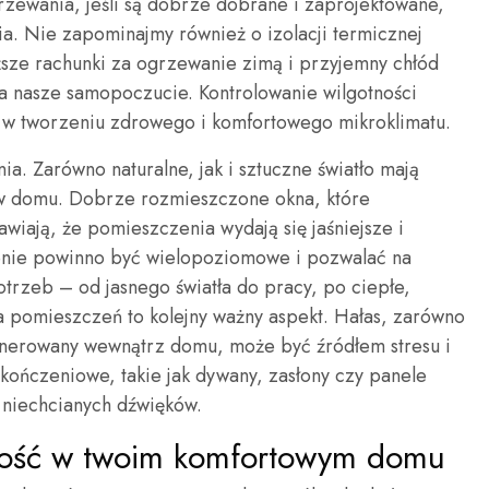
grzewania, jeśli są dobrze dobrane i zaprojektowane,
ia. Nie zapominajmy również o izolacji termicznej
sze rachunki za ogrzewanie zimą i przyjemny chłód
a nasze samopoczucie. Kontrolowanie wilgotności
ę w tworzeniu zdrowego i komfortowego mikroklimatu.
a. Zarówno naturalne, jak i sztuczne światło mają
w domu. Dobrze rozmieszczone okna, które
wiają, że pomieszczenia wydają się jaśniejsze i
lenie powinno być wielopoziomowe i pozwalać na
otrzeb – od jasnego światła do pracy, po ciepłe,
ka pomieszczeń to kolejny ważny aspekt. Hałas, zarówno
generowany wewnątrz domu, może być źródłem stresu i
ończeniowe, takie jak dywany, zasłony czy panele
 niechcianych dźwięków.
ność w twoim komfortowym domu