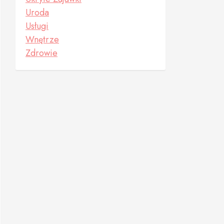
Uroda
Usługi
Wnętrze
Zdrowie