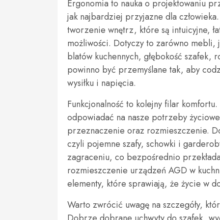
Ergonomia to nauka o projektowaniu prz
jak najbardziej przyjazne dla człowiek
tworzenie wnętrz, które są intuicyjne, 
możliwości. Dotyczy to zarówno mebli, 
blatów kuchennych, głębokość szafek, r
powinno być przemyślane tak, aby cod
wysiłku i napięcia.
Funkcjonalność to kolejny filar komfort
odpowiadać na nasze potrzeby życiowe
przeznaczenie oraz rozmieszczenie. 
czyli pojemne szafy, schowki i gardero
zagraceniu, co bezpośrednio przekłada
rozmieszczenie urządzeń AGD w kuchni,
elementy, które sprawiają, że życie w do
Warto zwrócić uwagę na szczegóły, któ
Dobrze dobrane uchwyty do szafek, wygo