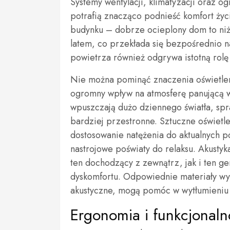
Systemy wentylacji, klimatyzacji oraz o
potrafią znacząco podnieść komfort życ
budynku – dobrze ocieplony dom to niż
latem, co przekłada się bezpośrednio n
powietrza również odgrywa istotną rol
Nie można pominąć znaczenia oświetleni
ogromny wpływ na atmosferę panującą 
wpuszczają dużo dziennego światła, spra
bardziej przestronne. Sztuczne oświet
dostosowanie natężenia do aktualnych p
nastrojowe poświaty do relaksu. Akusty
ten dochodzący z zewnątrz, jak i ten 
dyskomfortu. Odpowiednie materiały wyk
akustyczne, mogą pomóc w wytłumieniu
Ergonomia i funkcjonal