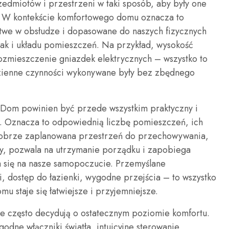
edmiotów i przestrzeni w taki sposób, aby były one
a. W kontekście komfortowego domu oznacza to
łatwe w obsłudze i dopasowane do naszych fizycznych
jak i układu pomieszczeń. Na przykład, wysokość
ozmieszczenie gniazdek elektrycznych – wszystko to
zienne czynności wykonywane były bez zbędnego
u. Dom powinien być przede wszystkim praktyczny i
. Oznacza to odpowiednią liczbę pomieszczeń, ich
Dobrze zaplanowana przestrzeń do przechowywania,
by, pozwala na utrzymanie porządku i zapobiega
 się na nasze samopoczucie. Przemyślane
 dostęp do łazienki, wygodne przejścia – to wszystko
mu staje się łatwiejsze i przyjemniejsze.
re często decydują o ostatecznym poziomie komfortu.
dne włączniki światła, intuicyjne sterowanie