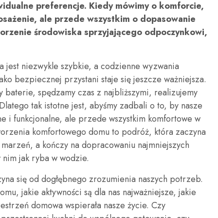
ywidualne preferencje. Kiedy mówimy o komforcie,
osażenie, ale przede wszystkim o dopasowanie
worzenie środowiska sprzyjającego odpoczynkowi,
a jest niezwykle szybkie, a codzienne wyzwania
ako bezpiecznej przystani staje się jeszcze ważniejsza.
 baterie, spędzamy czas z najbliższymi, realizujemy
latego tak istotne jest, abyśmy zadbali o to, by nasze
zne i funkcjonalne, ale przede wszystkim komfortowe w
worzenia komfortowego domu to podróż, która zaczyna
i marzeń, a kończy na dopracowaniu najmniejszych
w nim jak ryba w wodzie.
yna się od dogłębnego zrozumienia naszych potrzeb.
mu, jakie aktywności są dla nas najważniejsze, jakie
zestrzeń domowa wspierała nasze życie. Czy