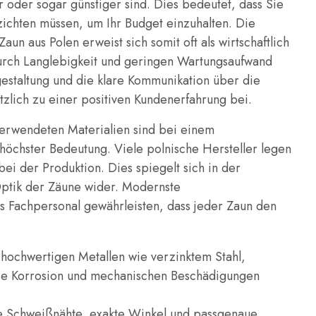
 oder sogar günstiger sind. Dies bedeutet, dass Sie
erzichten müssen, um Ihr Budget einzuhalten. Die
aun aus Polen erweist sich somit oft als wirtschaftlich
 durch Langlebigkeit und geringen Wartungsaufwand
gestaltung und die klare Kommunikation über die
tzlich zu einer positiven Kundenerfahrung bei.
verwendeten Materialien sind bei einem
öchster Bedeutung. Viele polnische Hersteller legen
ei der Produktion. Dies spiegelt sich in der
ptik der Zäune wider. Modernste
es Fachpersonal gewährleisten, dass jeder Zaun den
hochwertigen Metallen wie verzinktem Stahl,
ie Korrosion und mechanischen Beschädigungen
e Schweißnähte, exakte Winkel und passgenaue