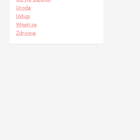
Uroda
Usługi
Wnętrze
Zdrowie