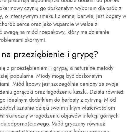
które preferują łagodniejsze słodkie dodatki do potraw.
pokarmowy czynią go doskonałym wyborem dla osób z
, o intensywnym smaku i ciemnej barwie, jest bogaty w
 chorób serca oraz jako wsparcie w walce z
ć uwagę na miód rzepakowy, który ma działanie
 problemami skórnymi.
 na przeziębienie i grypę?
ę z przeziębieniami i grypą, a naturalne metody
rdziej popularne. Miody mogą być doskonałym
iami. Miód lipowy jest szczególnie ceniony za swoje
eniu gorączki oraz łagodzeniu kaszlu. Działa również
 go idealnym dodatkiem do herbaty z cytryną. Miód
zdobył uznanie dzięki swoim silnym właściwościom
st skuteczny w łagodzeniu objawów infekcji górnych
adu odpornościowego. Miód gryczany również
ą zawartość przeciwutleniaczy, które wspierają