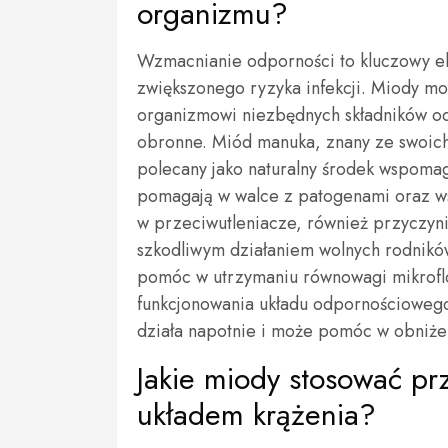
organizmu?
Wzmacnianie odporności to kluczowy el
zwiększonego ryzyka infekcji. Miody mo
organizmowi niezbędnych składników o
obronne. Miód manuka, znany ze swoich s
polecany jako naturalny środek wspomag
pomagają w walce z patogenami oraz ws
w przeciwutleniacze, również przyczyn
szkodliwym działaniem wolnych rodnik
pomóc w utrzymaniu równowagi mikroflor
funkcjonowania układu odpornościowego
działa napotnie i może pomóc w obniżen
Jakie miody stosować pr
układem krążenia?