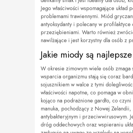
delikatny smak i jest idealny dla osób, 
Jego właściwości wspomagające układ 
problemami trawiennymi. Miód gryczany
antyoksydanty i polecany w profilaktyce
przeziębieniami. Warto również zwróci
nawilżające i jest korzystny dla osób z
Jakie miody są najlepsze
W okresie zimowym wiele osób zmaga si
wsparcia organizmu stają się coraz ba
sojusznikiem w walce z tymi dolegliwośc
właściwości napotne, co pomaga w obniż
kojąco na podrażnione gardło, co czyni
manuka, pochodzący z Nowej Zelandii, 
antybakteryjnym i przeciwwirusowym. Je
dróg oddechowych oraz wspieraniu ukł
zasługuje na uwagę ze względu na wysok