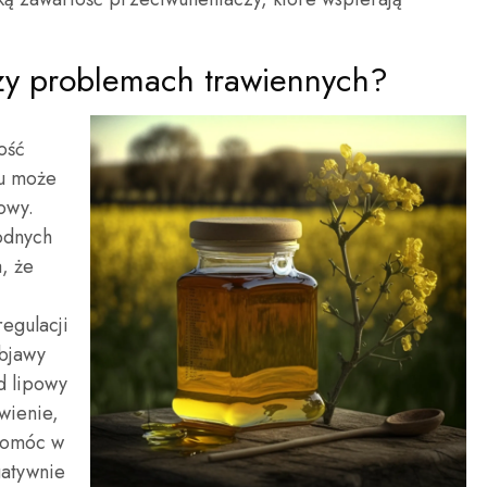
rzy problemach trawiennych?
ość
du może
owy.
odnych
, że
egulacji
bjawy
d lipowy
wienie,
 pomóc w
gatywnie