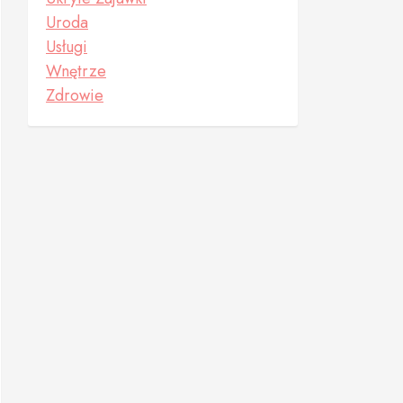
Uroda
Usługi
Wnętrze
Zdrowie