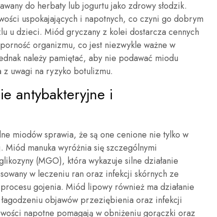
wany do herbaty lub jogurtu jako zdrowy słodzik.
iwości uspokajających i napotnych, co czyni go dobrym
u u dzieci. Miód gryczany z kolei dostarcza cennych
porność organizmu, co jest niezwykle ważne w
Jednak należy pamiętać, aby nie podawać miodu
 z uwagi na ryzyko botulizmu.
ie antybakteryjne i
lne miodów sprawia, że są one cenione nie tylko w
ej. Miód manuka wyróżnia się szczególnymi
glikozyny (MGO), która wykazuje silne działanie
sowany w leczeniu ran oraz infekcji skórnych ze
procesu gojenia. Miód lipowy również ma działanie
agodzeniu objawów przeziębienia oraz infekcji
wości napotne pomagają w obniżeniu gorączki oraz