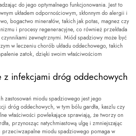
dzając do jego optymalnego funkcjonowania. Jest to
ywnym układem odpornościowym, skłonnym do alergii i
o, bogactwo minerałów, takich jak potas, magnez czy
nizmu i procesy regeneracyjne, co również przekłada
d czynnikami zewnętrznymi. Miód spadziowy może być
zym w leczeniu chorób układu oddechowego, takich
zapalenie zatok, dzięki swoim właściwościom
 z infekcjami dróg oddechowych
ch zastosowań miodu spadziowego jest jego
cji dróg oddechowych, w tym bólu gardła, kaszlu czy
ralne właściwości powlekające sprawiają, że tworzy on
rdła, przynosząc natychmiastową ulgę i zmniejszając
ne i przeciwzapalne miodu spadziowego pomaga w