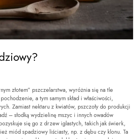
adziowy?
ym złotem” pszczelarstwa, wyróżnia się na tle
pochodzenie, a tym samym skład i właściwości,
ch. Zamiast nektaru z kwiatów, pszczoły do produkcji
adź – słodką wydzielinę mszyc i innych owadów
ozyskuje się go z drzew iglastych, takich jak świerk,
ież miód spadziowy liściasty, np. z dębu czy klonu. Ta