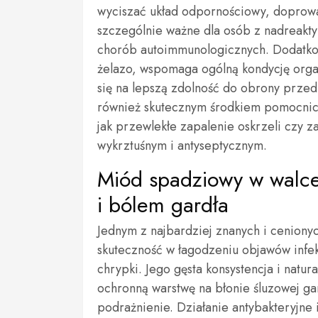
wyciszać układ odpornościowy, doprowa
szczególnie ważne dla osób z nadreakt
chorób autoimmunologicznych. Dodatkow
żelazo, wspomaga ogólną kondycję orga
się na lepszą zdolność do obrony prze
również skutecznym środkiem pomocnic
jak przewlekłe zapalenie oskrzeli czy 
wykrztuśnym i antyseptycznym.
Miód spadziowy w walce
i bólem gardła
Jednym z najbardziej znanych i ceniony
skuteczność w łagodzeniu objawów infek
chrypki. Jego gęsta konsystencja i natu
ochronną warstwę na błonie śluzowej ga
podrażnienie. Działanie antybakteryj