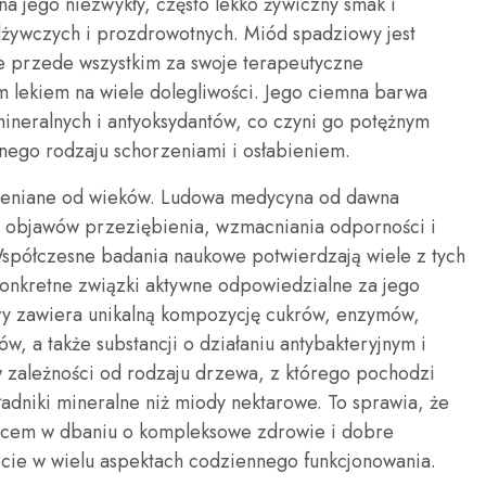
a jego niezwykły, często lekko żywiczny smak i
dżywczych i prozdrowotnych. Miód spadziowy jest
le przede wszystkim za swoje terapeutyczne
ym lekiem na wiele dolegliwości. Jego ciemna barwa
mineralnych i antyoksydantów, co czyni go potężnym
nego rodzaju schorzeniami i osłabieniem.
ceniane od wieków. Ludowa medycyna od dawna
 objawów przeziębienia, wzmacniania odporności i
spółczesne badania naukowe potwierdzają wiele z tych
konkretne związki aktywne odpowiedzialne za jego
wy zawiera unikalną kompozycję cukrów, enzymów,
w, a także substancji o działaniu antybakteryjnym i
w zależności od rodzaju drzewa, z którego pochodzi
kładniki mineralne niż miody nektarowe. To sprawia, że
eńcem w dbaniu o kompleksowe zdrowie i dobre
rcie w wielu aspektach codziennego funkcjonowania.