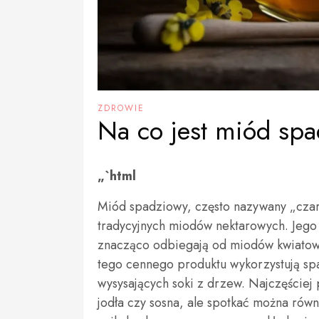
ZDROWIE
Na co jest miód sp
„`html
Miód spadziowy, często nazywany „czarn
tradycyjnych miodów nektarowych. Jego 
znacząco odbiegają od miodów kwiatowy
tego cennego produktu wykorzystują sp
wysysających soki z drzew. Najczęściej p
jodła czy sosna, ale spotkać można równ