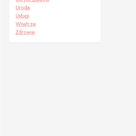
Uroda
Usługi
Wnętrze
Zdrowie