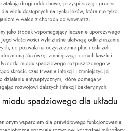
re atakują drogi oddechowe, przyspieszając proces
 dla wielu dostępnych na rynku leków, która nie tylko
rganizm w walce z chorobą od wewnątrz.
any jako środek wspomagający leczenie uporczywego
 Jego właściwości wykrztuśne ułatwiają odkrztuszanie
ych, co pozwala na oczyszczenie płuc i oskrzeli.
odrażnioną śluzówkę, zmniejszając odruch kaszlu i
e łyżeczki miodu spadziowego rozpuszczonego w
co skrócić czas trwania infekcji i zmniejszyć jej
go działaniu antyseptycznym, które pomaga w
egając rozwojowi dalszych infekcji bakteryjnych.
a miodu spadziowego dla układu
enionym wsparciem dla prawidłowego funkcjonowania
rebiotyczne sprzyjają rozwojowi korzystnej mikroflory