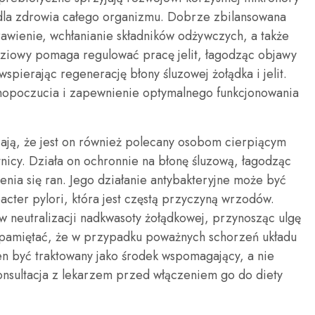
we dla zdrowia całego organizmu. Dobrze zbilansowana
trawienie, wchłanianie składników odżywczych, a także
ziowy pomaga regulować pracę jelit, łagodząc objawy
wspierając regenerację błony śluzowej żołądka i jelit.
amopoczucia i zapewnienie optymalnego funkcjonowania
ją, że jest on również polecany osobom cierpiącym
icy. Działa on ochronnie na błonę śluzową, łagodząc
enia się ran. Jego działanie antybakteryjne może być
cter pylori, która jest częstą przyczyną wrzodów.
neutralizacji nadkwasoty żołądkowej, przynosząc ulgę
 pamiętać, że w przypadku poważnych schorzeń układu
 być traktowany jako środek wspomagający, a nie
Konsultacja z lekarzem przed włączeniem go do diety