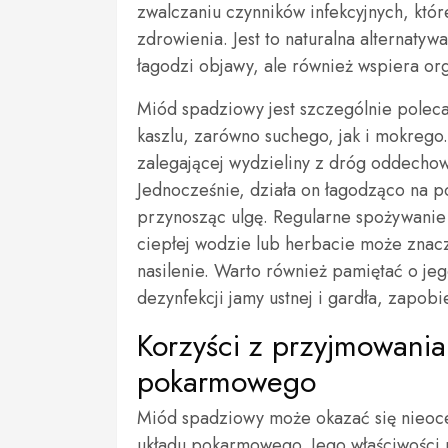
zwalczaniu czynników infekcyjnych, któ
zdrowienia. Jest to naturalna alternatywa
łagodzi objawy, ale również wspiera o
Miód spadziowy jest szczególnie polec
kaszlu, zarówno suchego, jak i mokrego.
zalegającej wydzieliny z dróg oddechow
Jednocześnie, działa on łagodząco na p
przynosząc ulgę. Regularne spożywani
ciepłej wodzie lub herbacie może znaczą
nasilenie. Warto również pamiętać o je
dezynfekcji jamy ustnej i gardła, zapobi
Korzyści z przyjmowani
pokarmowego
Miód spadziowy może okazać się nieoc
układu pokarmowego. Jego właściwości p