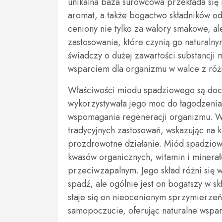
unikalna baza surowcowa przekłada się n
aromat, a także bogactwo składników o
ceniony nie tylko za walory smakowe, a
zastosowania, które czynią go naturaln
świadczy o dużej zawartości substancji 
wsparciem dla organizmu w walce z róż
Właściwości miodu spadziowego są do
wykorzystywała jego moc do łagodzenia
wspomagania regeneracji organizmu. W
tradycyjnych zastosowań, wskazując na 
prozdrowotne działanie. Miód spadzio
kwasów organicznych, witamin i minerałó
przeciwzapalnym. Jego skład różni się 
spadź, ale ogólnie jest on bogatszy w s
staje się on nieocenionym sprzymierz
samopoczucie, oferując naturalne wspa