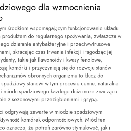
adziowego dla wzmocnienia
o
znym środkiem wspomagającym funkcjonowanie układu
m produktem do regularnego spożywania, zwłaszcza w
 Jego działanie antybakteryjne i przeciwwirusowe
i, skracając czas trwania infekcji i łagodząc jej
ydanty, takie jak flawonoidy i kwasy fenolowe,
zają komórki i przyczyniają się do rozwoju stanów
echanizmów obronnych organizmu to klucz do
d spadziowy stanowi w tym procesie cenne, naturalne
zki miodu spadziowego każdego dnia może znacząco
obie z sezonowymi przeziębieniami i grypą.
ci odgrywają zawarte w miodzie spadziowym
 aktywność komórek odpornościowych. Miód ten
o oznacza, że potrafi zarówno stymulować, jak i