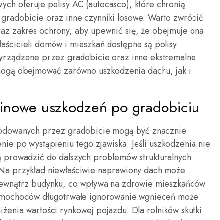
ch oferuje polisy AC (autocasco), które chronią
radobicie oraz inne czynniki losowe. Warto zwrócić
az zakres ochrony, aby upewnić się, że obejmuje ona
łaścicieli domów i mieszkań dostępne są polisy
rządzone przez gradobicie oraz inne ekstremalne
ogą obejmować zarówno uszkodzenia dachu, jak i
rminowe uszkodzeń po gradobiciu
odowanych przez gradobicie mogą być znacznie
ie po wystąpieniu tego zjawiska. Jeśli uszkodzenia nie
 prowadzić do dalszych problemów strukturalnych
 Na przykład niewłaściwie naprawiony dach może
wewnątrz budynku, co wpływa na zdrowie mieszkańców
samochodów długotrwałe ignorowanie wgnieceń może
iżenia wartości rynkowej pojazdu. Dla rolników skutki