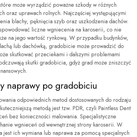
 które może wyrządzić poważne szkody w różnych
ch oraz uprawach rolnych. Najczęściej występującymi
enia blachy, pęknięcia szyb oraz uszkodzenia dachów.
owodować liczne wgniecenia na karoserii, co nie
także na jego wartość rynkową. W przypadku budynków,
blachą lub dachówką, gradobicie może prowadzić do
może skutkować przeciekami i dalszymi problemami
 odczuwają skutki gradobicia, gdyż grad może zniszczyć
finansowych.
dy naprawy po gradobiciu
owania odpowiednich metod dostosowanych do rodzaju
teczniejszą metodą jest tzw. PDR, czyli Paintless Dent
ceń bez konieczności malowania. Specjalistyczne
hanie wgnieceń od wewnętrznej strony karoserii. W
 jest ich wymiana lub naprawa za pomocą specjalnych