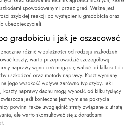
nych oraz stosowanie technik agrotechnicznych, które
szkodami spowodowanymi przez grad. Ważne jest
ości szybkiej reakcji po wystąpieniu gradobicia oraz
o ubezpieczycieli.
po gradobiciu i jak je oszacować
znacznie różnić w zależności od rodzaju uszkodzeń
acować koszty, warto przeprowadzić szczegółową
ceny naprawy wgnieceń mogą się wahać od kilkuset do
liczby uszkodzeń oraz metody naprawy. Koszt wymiany
na jego wysokość wpływa zarówno typ szyby, jak i
koszty naprawy dachu mogą wynosić od kilku tysięcy
, zwłaszcza jeśli konieczna jest wymiana pokrycia
icy powinni także uwzględnić straty związane z utratą
nia, ale warto skonsultować się z doradcami
t.