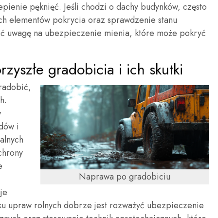
epienie pęknięć. Jeśli chodzi o dachy budynków, często
ch elementów pokrycia oraz sprawdzenie stanu
cić uwagę na ubezpieczenie mienia, które może pokryć
rzyszłe gradobicia i ich skutki
radobić,
h.
w
dów i
alnych
chrony
e
Naprawa po gradobiciu
je
u upraw rolnych dobrze jest rozważyć ubezpieczenie