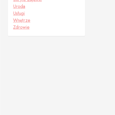
Uroda
Usługi
Wnętrze
Zdrowie