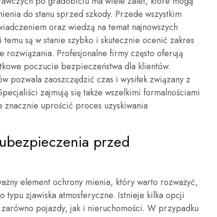
prawczych po gradobiciu ma wiele zalet, które mogą
ienia do stanu sprzed szkody. Przede wszystkim
wiadczeniem oraz wiedzą na temat najnowszych
 temu są w stanie szybko i skutecznie ocenić zakres
rozwiązania. Profesjonalne firmy często oferują
atkowe poczucie bezpieczeństwa dla klientów.
ów pozwala zaoszczędzić czas i wysiłek związany z
ecjaliści zajmują się także wszelkimi formalnościami
 znacznie uprościć proces uzyskiwania
 ubezpieczenia przed
żny element ochrony mienia, który warto rozważyć,
 typu zjawiska atmosferyczne. Istnieje kilka opcji
zarówno pojazdy, jak i nieruchomości. W przypadku