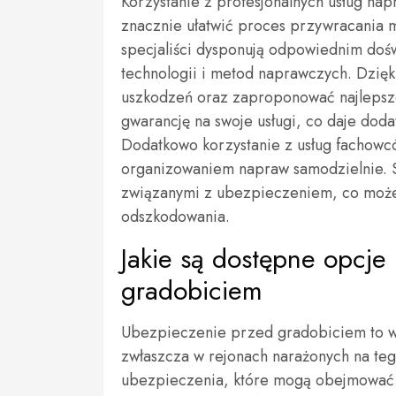
Korzystanie z profesjonalnych usług na
znacznie ułatwić proces przywracania m
specjaliści dysponują odpowiednim doś
technologii i metod naprawczych. Dzięki
uszkodzeń oraz zaproponować najlepsze 
gwarancję na swoje usługi, co daje dod
Dodatkowo korzystanie z usług fachowc
organizowaniem napraw samodzielnie. Sp
związanymi z ubezpieczeniem, co może
odszkodowania.
Jakie są dostępne opcje
gradobiciem
Ubezpieczenie przed gradobiciem to wa
zwłaszcza w rejonach narażonych na tego
ubezpieczenia, które mogą obejmować 