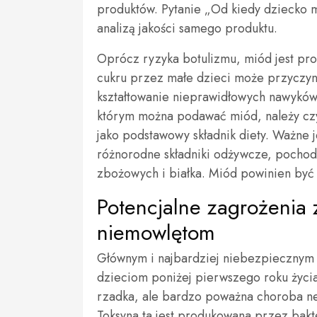
produktów. Pytanie „Od kiedy dziecko
analizą jakości samego produktu.
Oprócz ryzyka botulizmu, miód jest pr
cukru przez małe dzieci może przyczyni
kształtowanie nieprawidłowych nawyków
którym można podawać miód, należy czyn
jako podstawowy składnik diety. Ważne j
różnorodne składniki odżywcze, pochod
zbożowych i białka. Miód powinien być t
Potencjalne zagrożenia
niemowlętom
Głównym i najbardziej niebezpieczny
dzieciom poniżej pierwszego roku życia 
rzadka, ale bardzo poważna choroba n
Toksyna ta jest produkowana przez bakt