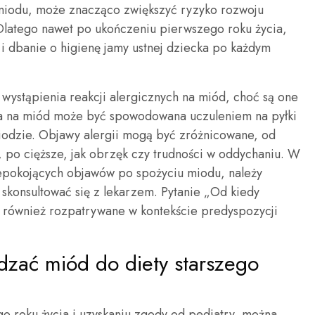
miodu, może znacząco zwiększyć ryzyko rozwoju
latego nawet po ukończeniu pierwszego roku życia,
 i dbanie o higienę jamy ustnej dziecka po każdym
ystąpienia reakcji alergicznych na miód, choć są one
ia na miód może być spowodowana uczuleniem na pyłki
iodzie. Objawy alergii mogą być zróżnicowane, od
, po cięższe, jak obrzęk czy trudności w oddychaniu. W
iepokojących objawów po spożyciu miodu, należy
skonsultować się z lekarzem. Pytanie „Od kiedy
również rozpatrywane w kontekście predyspozycji
dzać miód do diety starszego
o roku życia i uzyskaniu zgody od pediatry, można