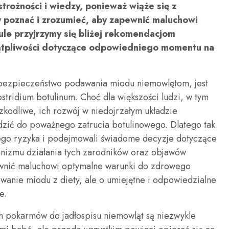
rożności i wiedzy, ponieważ wiąże się z
y poznać i zrozumieć, aby zapewnić maluchowi
ule przyjrzymy się bliżej rekomendacjom
ątpliwości dotyczące odpowiedniego momentu na
bezpieczeństwo podawania miodu niemowlętom, jest
stridium botulinum. Choć dla większości ludzi, w tym
szkodliwe, ich rozwój w niedojrzałym układzie
ć do poważnego zatrucia botulinowego. Dlatego tak
tego ryzyka i podejmowali świadome decyzje dotyczące
anizmu działania tych zarodników oraz objawów
ewnić maluchowi optymalne warunki do zdrowego
owanie miodu z diety, ale o umiejętne i odpowiedzialne
e.
 pokarmów do jadłospisu niemowląt są niezwykle