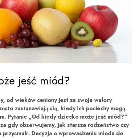
oże jeść miód?
ury, od wieków ceniony jest za swoje walory
ęsto zastanawiają się, kiedy ich pociechy mogą
em. Pytanie „Od kiedy dziecko może jeść miód?”
cza gdy obserwujemy, jak starsze rodzeństwo czy
en przysmak. Decyzja o wprowadzeniu miodu do