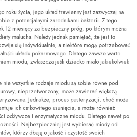
 roku życia, jego układ trawienny jest zazwyczaj na
 sobie z potencjalnymi zarodnikami bakterii. Z tego
ek 12 miesięcy za bezpieczny próg, po którym można
ety malucha. Należy jednak pamiętać, że jest to
ozwija się indywidualnie, a niektóre mogą potrzebować
rzałości układu pokarmowego. Dlatego zawsze warto
iem miodu, zwłaszcza jeśli dziecko miało jakiekolwiek
e nie wszystkie rodzaje miodu są sobie równe pod
surowy, nieprzetworzony, może zawierać większą
teryzowane. Jednakże, proces pasteryzacji, choć może
antuje ich całkowitego usunięcia, a może również
ści odżywcze i enzymatyczne miodu. Dlatego nawet po
trożności. Najbezpieczniej jest wybierać miody od
w, którzy dbają o jakość i czystość swoich