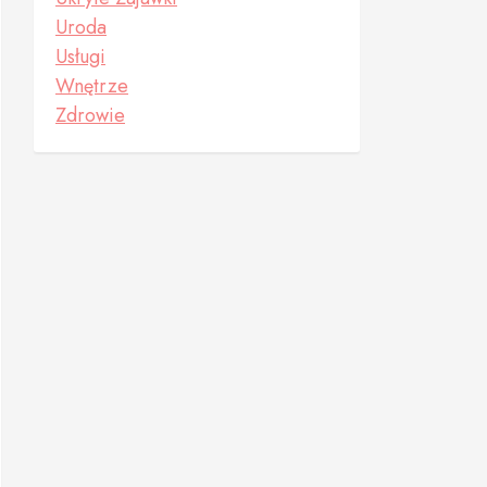
Uroda
Usługi
Wnętrze
Zdrowie