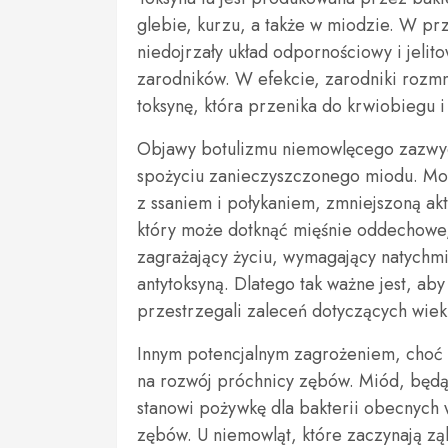
glebie, kurzu, a także w miodzie. W pr
niedojrzały układ odpornościowy i jelito
zarodników. W efekcie, zarodniki rozmna
toksynę, która przenika do krwiobiegu i
Objawy botulizmu niemowlęcego zazwycza
spożyciu zanieczyszczonego miodu. Mo
z ssaniem i połykaniem, zmniejszoną ak
który może dotknąć mięśnie oddechowe,
zagrażający życiu, wymagający natychmia
antytoksyną. Dlatego tak ważne jest, ab
przestrzegali zaleceń dotyczących wie
Innym potencjalnym zagrożeniem, choć 
na rozwój próchnicy zębów. Miód, będą
stanowi pożywkę dla bakterii obecnych w
zębów. U niemowląt, które zaczynają zą