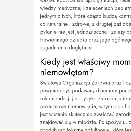
ważne. Rodzice kierują się intuicją, ra
wiedzy medycznej i zaleceniach pediatr
jednym z tych, które często budzą kont
co naturalne i zdrowe, z drugiej zaś o
pytanie nie jest jednoznaczna i zależy 
trawiennego dziecka oraz jego ogólnego
zagadnieniu dogłębnie.
Kiedy jest właściwy mo
niemowlętom?
Światowa Organizacja Zdrowia oraz licz
powinien być podawany dzieciom poniż
rekomendacji jest ryzyko zatrucia jade
pokarmowy niemowlęcia, w tym jego flora
jest w stanie skutecznie zwalczać zarod
znajdować się w miodzie. Po spożyciu, z
produkując toksynę botulinową, która je