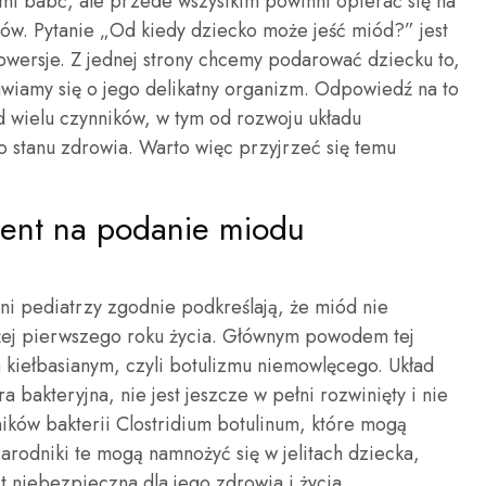
dami babć, ale przede wszystkim powinni opierać się na
ów. Pytanie „Od kiedy dziecko może jeść miód?” jest
rowersje. Z jednej strony chcemy podarować dziecku to,
bawiamy się o jego delikatny organizm. Odpowiedź na to
od wielu czynników, w tym od rozwoju układu
 stanu zdrowia. Warto więc przyjrzeć się temu
ment na podanie miodu
ni pediatrzy zgodnie podkreślają, że miód nie
ej pierwszego roku życia. Głównym powodem tej
m kiełbasianym, czyli botulizmu niemowlęcego. Układ
 bakteryjna, nie jest jeszcze w pełni rozwinięty i nie
ników bakterii Clostridium botulinum, które mogą
arodniki te mogą namnożyć się w jelitach dziecka,
st niebezpieczna dla jego zdrowia i życia.