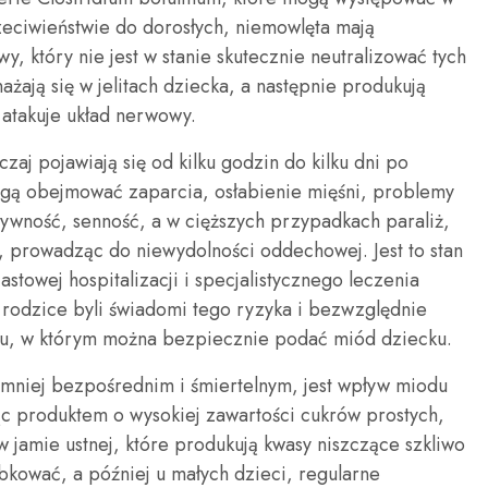
zeciwieństwie do dorosłych, niemowlęta mają
wy, który nie jest w stanie skutecznie neutralizować tych
żają się w jelitach dziecka, a następnie produkują
 atakuje układ nerwowy.
j pojawiają się od kilku godzin do kilku dni po
gą obejmować zaparcia, osłabienie mięśni, problemy
tywność, senność, a w cięższych przypadkach paraliż,
 prowadząc do niewydolności oddechowej. Jest to stan
stowej hospitalizacji i specjalistycznego leczenia
y rodzice byli świadomi tego ryzyka i bezwzględnie
ku, w którym można bezpiecznie podać miód dziecku.
mniej bezpośrednim i śmiertelnym, jest wpływ miodu
c produktem o wysokiej zawartości cukrów prostych,
 jamie ustnej, które produkują kwasy niszczące szkliwo
bkować, a później u małych dzieci, regularne