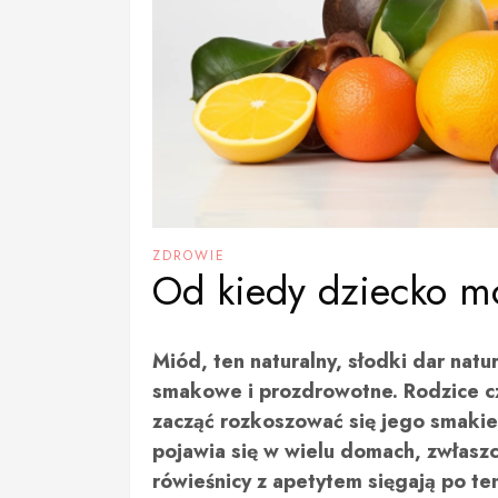
ZDROWIE
Od kiedy dziecko m
Miód, ten naturalny, słodki dar nat
smakowe i prozdrowotne. Rodzice cz
zacząć rozkoszować się jego smaki
pojawia się w wielu domach, zwłasz
rówieśnicy z apetytem sięgają po t