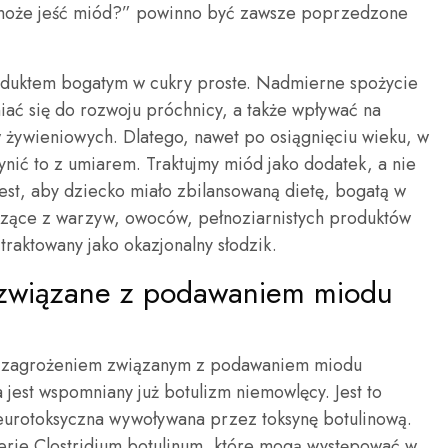
 może jeść miód?” powinno być zawsze poprzedzone
oduktem bogatym w cukry proste. Nadmierne spożycie
ać się do rozwoju próchnicy, a także wpływać na
 żywieniowych. Dlatego, nawet po osiągnięciu wieku, w
ić to z umiarem. Traktujmy miód jako dodatek, a nie
est, aby dziecko miało zbilansowaną dietę, bogatą w
zące z warzyw, owoców, pełnoziarnistych produktów
raktowany jako okazjonalny słodzik.
 związane z podawaniem miodu
m zagrożeniem związanym z podawaniem miodu
jest wspomniany już botulizm niemowlęcy. Jest to
eurotoksyczna wywoływana przez toksynę botulinową.
erie Clostridium botulinum, które mogą występować w