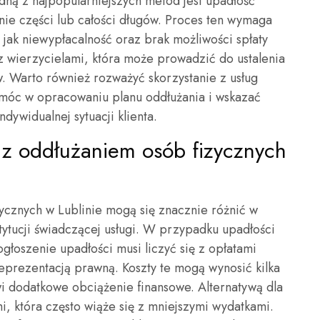
edną z najpopularniejszych metod jest upadłość
ie części lub całości długów. Proces ten wymaga
 jak niewypłacalność oraz brak możliwości spłaty
 z wierzycielami, która może prowadzić do ustalenia
w. Warto również rozważyć skorzystanie z usług
móc w opracowaniu planu oddłużania i wskazać
dywidualnej sytuacji klienta.
e z oddłużaniem osób fizycznych
ycznych w Lublinie mogą się znacznie różnić w
tytucji świadczącej usługi. W przypadku upadłości
głoszenie upadłości musi liczyć się z opłatami
prezentacją prawną. Koszty te mogą wynosić kilka
owi dodatkowe obciążenie finansowe. Alternatywą dla
mi, która często wiąże się z mniejszymi wydatkami.