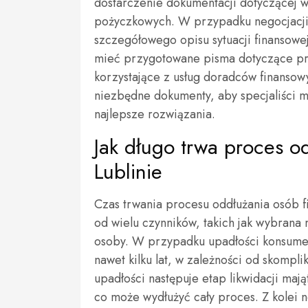
dostarczenie dokumentacji dotyczącej 
pożyczkowych. W przypadku negocjacji
szczegółowego opisu sytuacji finansow
mieć przygotowane pisma dotyczące pro
korzystające z usług doradców finansow
niezbędne dokumenty, aby specjaliści m
najlepsze rozwiązania.
Jak długo trwa proces o
Lublinie
Czas trwania procesu oddłużania osób f
od wielu czynników, takich jak wybrana 
osoby. W przypadku upadłości konsumen
nawet kilku lat, w zależności od skompl
upadłości następuje etap likwidacji mająt
co może wydłużyć cały proces. Z kolei