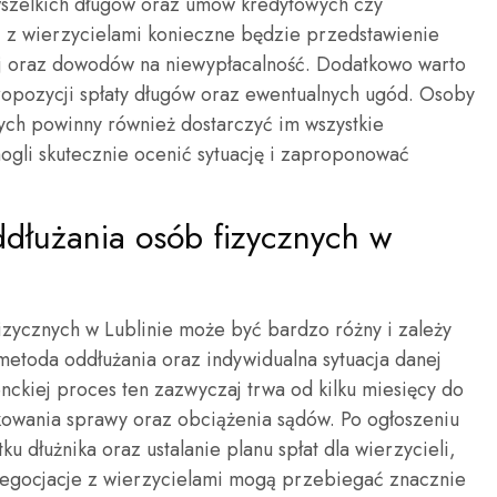
wszelkich długów oraz umów kredytowych czy
 z wierzycielami konieczne będzie przedstawienie
ej oraz dowodów na niewypłacalność. Dodatkowo warto
pozycji spłaty długów oraz ewentualnych ugód. Osoby
ych powinny również dostarczyć im wszystkie
ogli skutecznie ocenić sytuację i zaproponować
ddłużania osób fizycznych w
izycznych w Lublinie może być bardzo różny i zależy
metoda oddłużania oraz indywidualna sytuacja danej
ckiej proces ten zazwyczaj trwa od kilku miesięcy do
ikowania sprawy oraz obciążenia sądów. Po ogłoszeniu
ku dłużnika oraz ustalanie planu spłat dla wierzycieli,
 negocjacje z wierzycielami mogą przebiegać znacznie