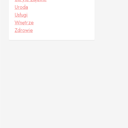
Uroda
Usługi
Wnętrze
Zdrowie