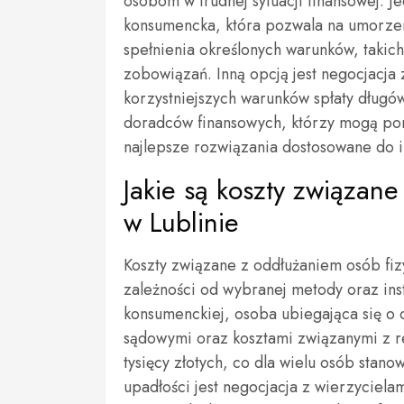
osobom w trudnej sytuacji finansowej. J
konsumencka, która pozwala na umorzen
spełnienia określonych warunków, takich
zobowiązań. Inną opcją jest negocjacja
korzystniejszych warunków spłaty długó
doradców finansowych, którzy mogą po
najlepsze rozwiązania dostosowane do in
Jakie są koszty związan
w Lublinie
Koszty związane z oddłużaniem osób fiz
zależności od wybranej metody oraz ins
konsumenckiej, osoba ubiegająca się o o
sądowymi oraz kosztami związanymi z re
tysięcy złotych, co dla wielu osób stan
upadłości jest negocjacja z wierzyciela