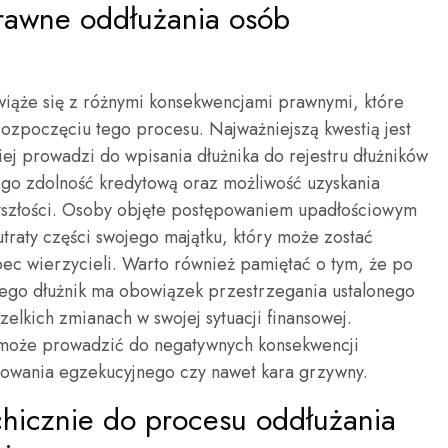
prawne oddłużania osób
wiąże się z różnymi konsekwencjami prawnymi, które
ozpoczęciu tego procesu. Najważniejszą kwestią jest
ej prowadzi do wpisania dłużnika do rejestru dłużników
ego zdolność kredytową oraz możliwość uzyskania
szłości. Osoby objęte postępowaniem upadłościowym
utraty części swojego majątku, który może zostać
c wierzycieli. Warto również pamiętać o tym, że po
ego dłużnik ma obowiązek przestrzegania ustalonego
zelkich zmianach w swojej sytuacji finansowej.
może prowadzić do negatywnych konsekwencji
powania egzekucyjnego czy nawet kara grzywny.
chicznie do procesu oddłużania