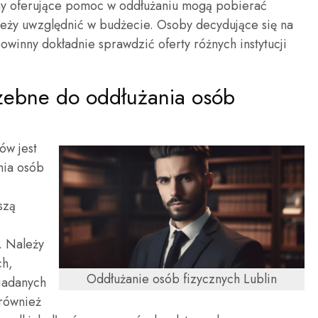
rmy oferujące pomoc w oddłużaniu mogą pobierać
ależy uwzględnić w budżecie. Osoby decydujące się na
winny dokładnie sprawdzić oferty różnych instytucji
rzebne do oddłużania osób
ów jest
nia osób
szą
. Należy
ch,
Oddłużanie osób fizycznych Lublin
iadanych
 również