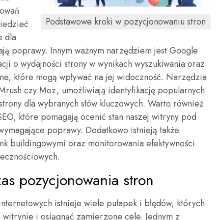
howań
Podstawowe kroki w pozycjonowaniu stron
iedzieć
e dla
ają poprawy. Innym ważnym narzędziem jest Google
acji o wydajności strony w wynikach wyszukiwania oraz
ne, które mogą wpływać na jej widoczność. Narzędzia
EMrush czy Moz, umożliwiają identyfikację popularnych
 strony dla wybranych słów kluczowych. Warto również
EO, które pomagają ocenić stan naszej witryny pod
 wymagające poprawy. Dodatkowo istnieją także
ink buildingowymi oraz monitorowania efektywności
łecznościowych.
zas pozycjonowania stron
nternetowych istnieje wiele pułapek i błędów, których
j witrynie i osiągnąć zamierzone cele. Jednym z