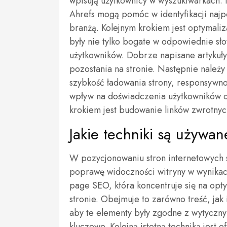
wpisują użytkownicy w wyszukiwarkach. 
Ahrefs mogą pomóc w identyfikacji najp
branżą. Kolejnym krokiem jest optymaliza
były nie tylko bogate w odpowiednie sł
użytkowników. Dobrze napisane artykuły
pozostania na stronie. Następnie należy
szybkość ładowania strony, responsywno
wpływ na doświadczenia użytkowników o
krokiem jest budowanie linków zwrotnyc
Jakie techniki są używa
W pozycjonowaniu stron internetowych st
poprawę widoczności witryny w wynikach
page SEO, która koncentruje się na opt
stronie. Obejmuje to zarówno treść, jak i
aby te elementy były zgodne z wytyczn
kluczowe. Kolejną istotną techniką jest 