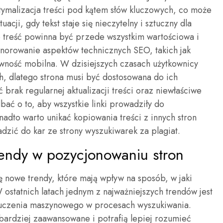
tymalizacja treści pod kątem słów kluczowych, co może
acji, gdy tekst staje się nieczytelny i sztuczny dla
 treść powinna być przede wszystkim wartościowa i
 ignorowanie aspektów technicznych SEO, takich jak
wność mobilna. W dzisiejszych czasach użytkownicy
h, dlatego strona musi być dostosowana do ich
rak regularnej aktualizacji treści oraz niewłaściwe
bać o to, aby wszystkie linki prowadziły do
nadto warto unikać kopiowania treści z innych stron
zić do kar ze strony wyszukiwarek za plagiat.
trendy w pozycjonowaniu stron
ę nowe trendy, które mają wpływ na sposób, w jaki
ostatnich latach jednym z najważniejszych trendów jest
az uczenia maszynowego w procesach wyszukiwania.
 bardziej zaawansowane i potrafią lepiej rozumieć