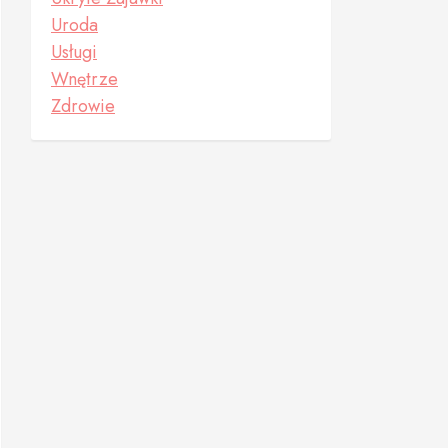
Uroda
Usługi
Wnętrze
Zdrowie