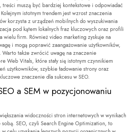
, treści muszą być bardziej kontekstowe i odpowiadać
Kolejnym istotnym trendem jest wzrost znaczenia
ków korzysta z urządzeń mobilnych do wyszukiwania
izacja pod kątem lokalnych fraz kluczowych oraz profili
a wielu firm. Również video marketing zyskuje na
uwagę i mogą poprawić zaangażowanie użytkowników,
. Warto także zwrócić uwagę na znaczenie
e Web Vitals, które stały się istotnym czynnikiem
ń użytkowników, szybkie ładowanie strony oraz
 kluczowe znaczenie dla sukcesu w SEO.
y SEO a SEM w pozycjonowaniu
większania widoczności stron internetowych w wynikach
 sobą. SEO, czyli Search Engine Optimization, to
j w celu uzyskania lepszych pozycji organicznych w