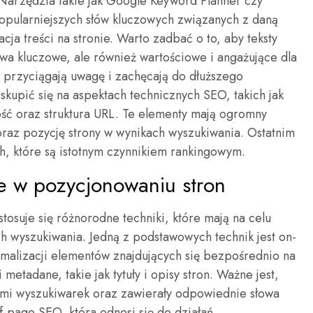
Narzędzia takie jak Google Keyword Planner czy
opularniejszych słów kluczowych związanych z daną
cja treści na stronie. Warto zadbać o to, aby teksty
owa kluczowe, ale również wartościowe i angażujące dla
 przyciągają uwagę i zachęcają do dłuższego
 skupić się na aspektach technicznych SEO, takich jak
ść oraz struktura URL. Te elementy mają ogromny
raz pozycję strony w wynikach wyszukiwania. Ostatnim
h, które są istotnym czynnikiem rankingowym.
ne w pozycjonowaniu stron
osuje się różnorodne techniki, które mają na celu
 wyszukiwania. Jedną z podstawowych technik jest on-
ymalizacji elementów znajdujących się bezpośrednio na
 metadane, takie jak tytuły i opisy stron. Ważne jest,
ymi wyszukiwarek oraz zawierały odpowiednie słowa
off-page SEO, która odnosi się do działań