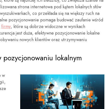
które są najbliżej ich siedziby, co zwiększa szanse na
izowana strona internetowa pod kątem lokalnych słów
wyszukiwarkach, co przekłada się na większy ruch na
okalne pozycjonowanie pomaga budować zaufanie wśród
i
firmy
, które są dobrze widoczne w wynikach
urencja jest duża, efektywne pozycjonowanie lokalne
obywaniu nowych klientów oraz utrzymywaniu
 w pozycjonowaniu lokalnym
o w
gii,
sze