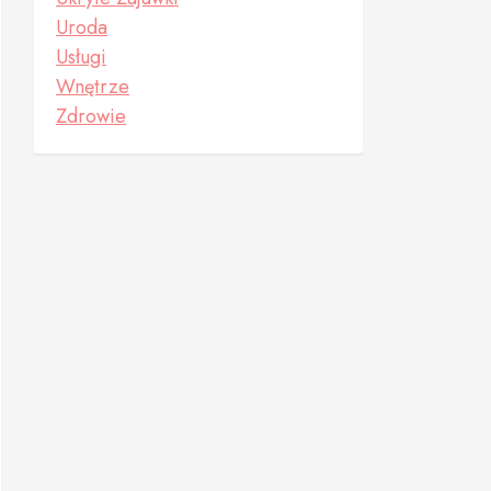
Uroda
Usługi
Wnętrze
Zdrowie