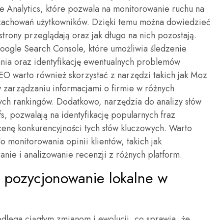
le Analytics, które pozwala na monitorowanie ruchu na
e zachowań użytkowników. Dzięki temu można dowiedzieć
strony przeglądają oraz jak długo na nich pozostają.
oogle Search Console, które umożliwia śledzenie
nia oraz identyfikację ewentualnych problemów
EO warto również skorzystać z narzędzi takich jak Moz
w zarządzaniu informacjami o firmie w różnych
ych rankingów. Dodatkowo, narzędzia do analizy słów
s, pozwalają na identyfikację popularnych fraz
ocenę konkurencyjności tych słów kluczowych. Warto
o monitorowania opinii klientów, takich jak
anie i analizowanie recenzji z różnych platform.
a pozycjonowanie lokalne w
dlega ciągłym zmianom i ewolucji, co sprawia, że