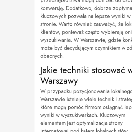
przedsiębiorstwa mogą dotrzeć do osób, 
konwersję. Dodatkowo, dobrze zoptymal
kluczowych pozwala na lepsze wyniki w 
stronie. Warto również zauważyć, że l
klientów, ponieważ często wybierają on
wyszukiwania. W Warszawie, gdzie konk
może być decydującym czynnikiem w zd
obecnych.
Jakie techniki stosować
Warszawy
W przypadku pozycjonowania lokalneg
Warszawie istnieje wiele technik i strate
które mogą pomóc firmom osiągnąć lep
wyniki w wyszukiwarkach. Kluczowym
elementem jest optymalizacja strony
internetowej pod kątem lokalnych słów