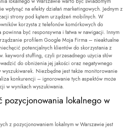
owania lokalnego w Warszawie warto być świadomym
e wpłynąć na efekty działań marketingowych. Jednym z
izacji strony pod kątem urządzeń mobilnych. W
kowników korzysta z telefonów komórkowych do
na powinna być responsywna i łatwa w nawigacji. Innym
arządzanie profilem Google Moja Firma – nieaktualne
iechęcić potencjalnych klientów do skorzystania z
zw. keyword stuffing, czyli przesadnego użycia słów
owadzić do obniżenia jej jakości oraz negatywnego
y wyszukiwarek. Niezbędne jest także monitorowanie
aliza konkurencji – ignorowanie tych aspektów może
cji w wynikach wyszukiwania.
ść pozycjonowania lokalnego w
nych z pozycjonowaniem lokalnym w Warszawie jest