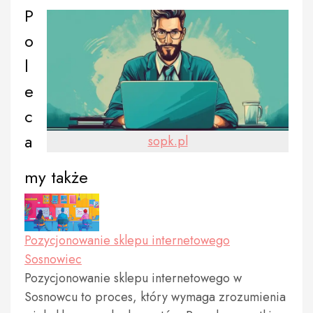
P
o
l
e
c
a
sopk.pl
my także
Pozycjonowanie sklepu internetowego
Sosnowiec
Pozycjonowanie sklepu internetowego w
Sosnowcu to proces, który wymaga zrozumienia