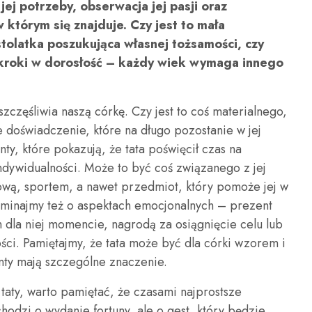
jej potrzeby, obserwacja jej pasji oraz
 którym się znajduje. Czy jest to mała
tolatka poszukująca własnej tożsamości, czy
 kroki w dorosłość – każdy wiek wymaga innego
częśliwia naszą córkę. Czy jest to coś materialnego,
e doświadczenie, które na długo pozostanie w jej
ty, które pokazują, że tata poświęcił czas na
ndywidualności. Może to być coś związanego z jej
ową, sportem, a nawet przedmiot, który pomoże jej w
ominajmy też o aspektach emocjonalnych – prezent
la niej momencie, nagrodą za osiągnięcie celu lub
ci. Pamiętajmy, że tata może być dla córki wzorem i
enty mają szczególne znaczenie.
taty, warto pamiętać, że czasami najprostsze
chodzi o wydanie fortuny, ale o gest, który będzie