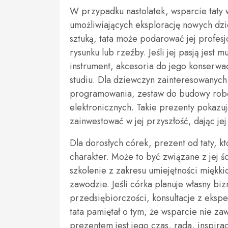
W przypadku nastolatek, wsparcie taty
umożliwiających eksplorację nowych dzied
sztuką, tata może podarować jej profesjo
rysunku lub rzeźby. Jeśli jej pasją je
instrument, akcesoria do jego konserwa
studiu. Dla dziewczyn zainteresowanych
programowania, zestaw do budowy robo
elektronicznych. Takie prezenty pokazują
zainwestować w jej przyszłość, dając jej
Dla dorosłych córek, prezent od taty, 
charakter. Może to być związane z jej śc
szkolenie z zakresu umiejętności miękki
zawodzie. Jeśli córka planuje własny biz
przedsiębiorczości, konsultacje z ekspe
tata pamiętał o tym, że wsparcie nie z
prezentem jest jego czas, rada, inspira