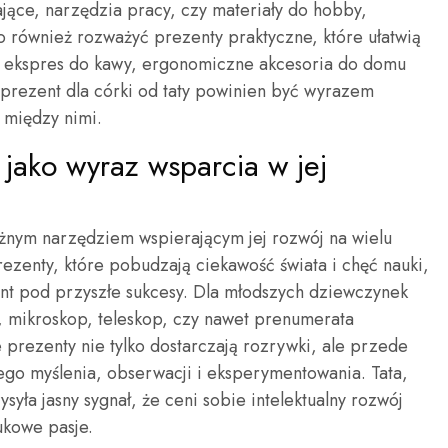
alające, narzędzia pracy, czy materiały do hobby,
 również rozważyć prezenty praktyczne, które ułatwią
ści ekspres do kawy, ergonomiczne akcesoria do domu
prezent dla córki od taty powinien być wyrazem
ź między nimi.
y jako wyraz wsparcia w jej
ężnym narzędziem wspierającym jej rozwój na wielu
rezenty, które pobudzają ciekawość świata i chęć nauki,
t pod przyszłe sukcesy. Dla młodszych dziewczynek
 mikroskop, teleskop, czy nawet prenumerata
 prezenty nie tylko dostarczają rozrywki, ale przede
nego myślenia, obserwacji i eksperymentowania. Tata,
ysyła jasny sygnał, że ceni sobie intelektualny rozwój
aukowe pasje.