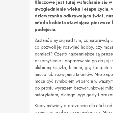
Kluczowe jest tutaj wsłuchanie się w 
uwzględnienie wieku i etapu życia, w
dziewczynka odkrywająca świat, nas
młoda kobieta stawiająca pierwsze
podejścia.
Zastanówmy się nad tym, co naprawdę usz
co pozwoli jej rozwijać hobby, czy moż
pamięci? Często najcenniejsze są prezen
przemyślenie i dopasowanie go do jej i
ulubioną książką, filmem, grą komputer
nauce lub rozwijaniu talentów. Nie zap
może być symbolem wsparcia w ważnym d
po prostu wyrazem bezwarunkowej miłoś
autorytetem, dlatego jego gesty i prez
Kiedy mówimy o prezencie dla córki od 
rozwiązania okazują się najlepsze. Nie 