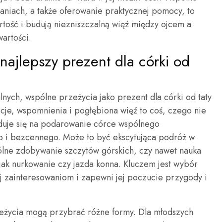
niach, a także oferowanie praktycznej pomocy, to
tość i budują niezniszczalną więź między ojcem a
wartości.
najlepszy prezent dla córki od
ych, wspólne przeżycia jako prezent dla córki od taty
je, wspomnienia i pogłębiona więź to coś, czego nie
yduje się na podarowanie córce wspólnego
go i bezcennego. Może to być ekscytująca podróż w
ólne zdobywanie szczytów górskich, czy nawet nauka
j jak nurkowanie czy jazda konna. Kluczem jest wybór
j zainteresowaniom i zapewni jej poczucie przygody i
eżycia mogą przybrać różne formy. Dla młodszych