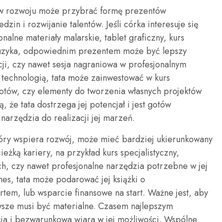
 w rozwoju może przybrać formę prezentów
zin i rozwijanie talentów. Jeśli córka interesuje się
nalne materiały malarskie, tablet graficzny, kurs
st muzyka, odpowiednim prezentem może być lepszy
cji, czy nawet sesja nagraniowa w profesjonalnym
 technologią, tata może zainwestować w kurs
tów, czy elementy do tworzenia własnych projektów
, że tata dostrzega jej potencjał i jest gotów
 narzędzia do realizacji jej marzeń.
który wspiera rozwój, może mieć bardziej ukierunkowany
ieżką kariery, na przykład kurs specjalistyczny,
ch, czy nawet profesjonalne narzędzia potrzebne w jej
nes, tata może podarować jej książki o
rtem, lub wsparcie finansowe na start. Ważne jest, aby
awsze musi być materialne. Czasem najlepszym
cja i bezwarunkowa wiara w jej możliwości. Wspólne