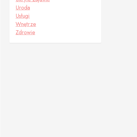
Uroda
Usługi
Wnętrze
Zdrowie