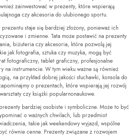
również zainwestować w prezenty, które wspierają
hulajnoga czy akcesoria do ulubionego sportu.
prezentu staje się bardziej złożony, ponieważ ich
ecyzowane i zmienne. Tata może postawić na prezenty
nia, biżuteria czy akcesoria, które pozwolą jej
akie jak fotografia, sztuka czy muzyka, mogą być
t fotograficzny, tablet graficzny, profesjonalne
gry na instrumencie. W tym wieku ważne są również
gią, na przykład dobrej jakości słuchawki, konsola do
zapominajmy o prezentach, które wspierają jej rozwój
e, warsztaty czy książki popularnonaukowe.
prezenty bardziej osobiste i symboliczne. Może to być
zypominać o ważnych chwilach, lub przedmiot
oświadczenia, takie jak weekendowy wyjazd, wspólne
 być równie cenne. Prezenty związane z rozwojem