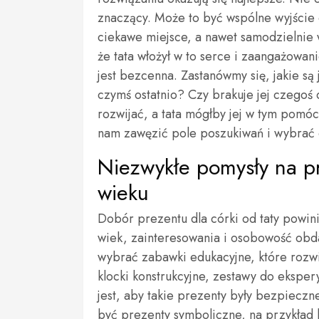
znaczący. Może to być wspólne wyjście 
ciekawe miejsce, a nawet samodzielnie
że tata włożył w to serce i zaangażowani
jest bezcenna. Zastanówmy się, jakie są
czymś ostatnio? Czy brakuje jej czegoś d
rozwijać, a tata mógłby jej w tym pom
nam zawęzić pole poszukiwań i wybrać 
Niezwykłe pomysły na pr
wieku
Dobór prezentu dla córki od taty powi
wiek, zainteresowania i osobowość obd
wybrać zabawki edukacyjne, które rozwi
klocki konstrukcyjne, zestawy do eksp
jest, aby takie prezenty były bezpiecz
być prezenty symboliczne, na przykład k