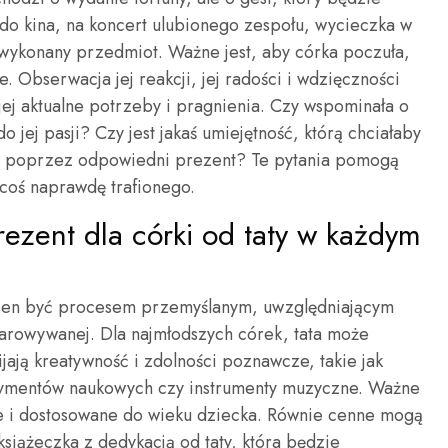
do kina, na koncert ulubionego zespołu, wycieczka w
 wykonany przedmiot. Ważne jest, aby córka poczuła,
e. Obserwacja jej reakcji, jej radości i wdzięczności
 jej aktualne potrzeby i pragnienia. Czy wspominała o
o jej pasji? Czy jest jakaś umiejętność, którą chciałaby
óc poprzez odpowiedni prezent? Te pytania pomogą
coś naprawdę trafionego.
ezent dla córki od taty w każdym
nien być procesem przemyślanym, uwzględniającym
arowywanej. Dla najmłodszych córek, tata może
jają kreatywność i zdolności poznawcze, takie jak
erymentów naukowych czy instrumenty muzyczne. Ważne
ne i dostosowane do wieku dziecka. Równie cenne mogą
siążeczka z dedykacją od taty, która będzie