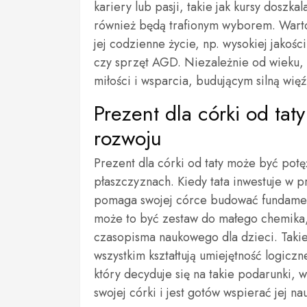
kariery lub pasji, takie jak kursy doszk
również będą trafionym wyborem. Warto
jej codzienne życie, np. wysokiej jako
czy sprzęt AGD. Niezależnie od wieku, 
miłości i wsparcia, budującym silną wię
Prezent dla córki od tat
rozwoju
Prezent dla córki od taty może być pot
płaszczyznach. Kiedy tata inwestuje w p
pomaga swojej córce budować fundamen
może to być zestaw do małego chemika,
czasopisma naukowego dla dzieci. Takie
wszystkim kształtują umiejętność logicz
który decyduje się na takie podarunki, w
swojej córki i jest gotów wspierać jej n