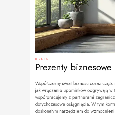
BIZNES
Prezenty biznesowe 
Współczesny świat biznesu coraz częście
jak wręczanie upominków odgrywają w t
współpracujemy z partnerami zagranic
dotychczasowe osiągnięcia. W tym konte
doskonałym narzędziem do wzmocnienia 