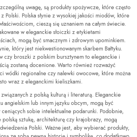
szczególną uwagę, są produkty spożywcze, które często
 Polski. Polska słynie z wysokiej jakości miodów, które
właściwościom, cieszą się uznaniem na całym świecie.
kowane w eleganckie słoiczki z etykietami
wościach, mogą być smacznym i zdrowym upominkiem.
ie, który jest niekwestionowanym skarbem Bałtyku.
w czy broszki z polskim bursztynem to eleganckie i
cią zostaną docenione. Warto również rozważyć
kości wódki regionalne czy nalewki owocowe, które można
o wraz z eleganckimi kieliszkami.
iązanych z polską kulturą i literaturą. Eleganckie
yku angielskim lub innym języku obcym, mogą być
ceniących sobie intelektualne podarunki. Podobnie,
 polską sztukę, architekturę czy krajobrazy, mogą
odwiedzenia Polski. Ważne jest, aby wybierać produkty,
 niosą ze sobą pewną historię i symbolikę, co dodatkowo