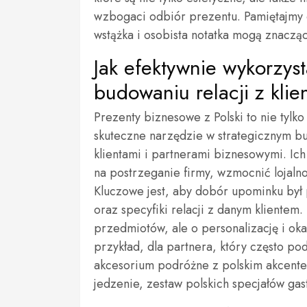
wzbogaci odbiór prezentu. Pamiętajmy 
wstążka i osobista notatka mogą znacz
Jak efektywnie wykorzys
budowaniu relacji z klie
Prezenty biznesowe z Polski to nie tylk
skuteczne narzędzie w strategicznym b
klientami i partnerami biznesowymi. I
na postrzeganie firmy, wzmocnić lojaln
Kluczowe jest, aby dobór upominku był
oraz specyfiki relacji z danym kliente
przedmiotów, ale o personalizację i ok
przykład, dla partnera, który często p
akcesorium podróżne z polskim akcente
jedzenie, zestaw polskich specjałów g