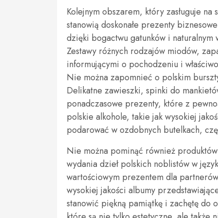
Kolejnym obszarem, który zasługuje na 
stanowią doskonałe prezenty biznesowe z
dzięki bogactwu gatunków i naturalnym 
Zestawy różnych rodzajów miodów, zapa
informującymi o pochodzeniu i właści
Nie można zapomnieć o polskim bursztyn
Delikatne zawieszki, spinki do mankietó
ponadczasowe prezenty, które z pewnoś
polskie alkohole, takie jak wysokiej ja
podarować w ozdobnych butelkach, częst
Nie można pominąć również produktów zw
wydania dzieł polskich noblistów w jęz
wartościowym prezentem dla partnerów 
wysokiej jakości albumy przedstawiające
stanowić piękną pamiątkę i zachętę do 
które są nie tylko estetyczne, ale także