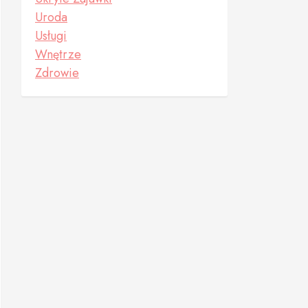
Uroda
Usługi
Wnętrze
Zdrowie