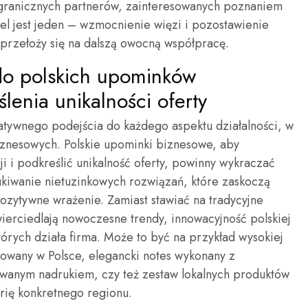
agranicznych partnerów, zainteresowanych poznaniem
cel jest jeden – wzmocnienie więzi i pozostawienie
przełoży się na dalszą owocną współpracę.
do polskich upominków
lenia unikalności oferty
tywnego podejścia do każdego aspektu działalności, w
znesowych. Polskie upominki biznesowe, aby
ji i podkreślić unikalność oferty, powinny wykraczać
ukiwanie nietuzinkowych rozwiązań, które zaskoczą
zytywne wrażenie. Zamiast stawiać na tradycyjne
wierciedlają nowoczesne trendy, innowacyjność polskiej
órych działa firma. Może to być na przykład wysokiej
owany w Polsce, elegancki notes wykonany z
owanym nadrukiem, czy też zestaw lokalnych produktów
orię konkretnego regionu.