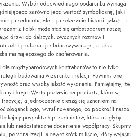
 wrażenia. Wybór odpowiedniego podarunku wymaga
ędniającego zarówno jego wartość symboliczną, jak i
nie przedmiotu, ale o przekazanie historii, jakości i
prezent z Polski może stać się ambasadorem naszej
ierając drzwi do dalszych, owocnych rozmów i
potrzeb i preferencji obdarowywanego, a także
lska ma najlepszego do zaoferowania.
dla międzynarodowych kontrahentów to nie tylko
trategii budowania wizerunku i relacji. Powinny one
tywność oraz wysoką jakość wykonania. Pamiętajmy, że
irmy i kraju. Warto postawić na produkty, które są
b tradycją, a jednocześnie cieszą się uznaniem na
oś eleganckiego, wyrafinowanego, co podkreśli nasze
 Unikajmy pospolitych przedmiotów, które mogłyby
ia lub niedostateczne docenienie współpracy. Skupmy
, personalizacji, a nawet krótkim liście, który wyjaśni