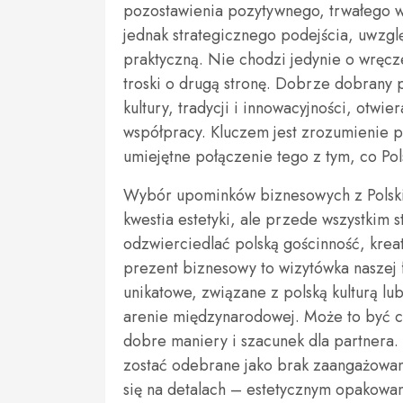
pozostawienia pozytywnego, trwałego
jednak strategicznego podejścia, uwzgl
praktyczną. Nie chodzi jedynie o wręcze
troski o drugą stronę. Dobrze dobrany 
kultury, tradycji i innowacyjności, otw
współpracy. Kluczem jest zrozumienie 
umiejętne połączenie tego z tym, co Po
Wybór upominków biznesowych z Polski 
kwestia estetyki, ale przede wszystkim s
odzwierciedlać polską gościnność, krea
prezent biznesowy to wizytówka naszej f
unikatowe, związane z polską kulturą lu
arenie międzynarodowej. Może to być c
dobre maniery i szacunek dla partnera.
zostać odebrane jako brak zaangażowan
się na detalach – estetycznym opakowaniu