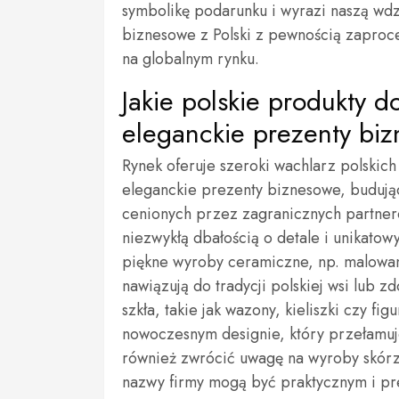
symbolikę podarunku i wyrazi naszą wd
biznesowe z Polski z pewnością zaproce
na globalnym rynku.
Jakie polskie produkty d
eleganckie prezenty bi
Rynek oferuje szeroki wachlarz polskic
eleganckie prezenty biznesowe, budując
cenionych przez zagranicznych partnerów
niezwykłą dbałością o detale i unikato
piękne wyroby ceramiczne, np. malowane
nawiązują do tradycji polskiej wsi lub 
szkła, takie jak wazony, kieliszki czy fi
nowoczesnym designie, który przełamuj
również zwrócić uwagę na wyroby skórz
nazwy firmy mogą być praktycznym i p