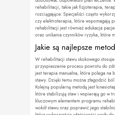
dostosować odpowiedni plan leczenia. 
rehabilitacji, takie jak fizjoterapia, te
rozciągające. Specjaliści często wykorzy
czy elektroterapia, które wspomagają 
rehabilitacji jest również edukacja pac
oraz unikania czynników ryzyka, które 
Jakie są najlepsze metod
W rehabilitacji stawu skokowego stosuje
przyspieszenie procesu powrotu do zdro
jest terapia manualna, która polega na
stawy. Dzięki temu można złagodzić bó
Kolejną popularną metodą jest kinesiotap
które stabilizują staw i wspierają go w 
kluczowym elementem programu rehabil
wokół stawu oraz poprawić jego stabiln
która wykorzystuje właściwości wody do 