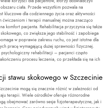
wiele korzyści dla pacjentów, którzy doświadczyli
 obszaru ciała. Przede wszystkim pozwala na
est kluczowe dla codziennego życia oraz aktywności
m ćwiczeniom i terapii manualnej można znacząco
a komfort pacjenta. Rehabilitacja przyczynia się także
 skokowego, co zwiększa jego stabilność i zapobiega
omaga w poprawie zakresu ruchu, co jest istotne dla
ych pracę wymagającą dużej sprawności fizycznej.
psychologiczny rehabilitacji – pacjenci często
kończeniu procesu leczenia, co przekłada się na ich
tacji stawu skokowego w Szczecinie
Szczecinie mogą się znacznie różnić w zależności od
aju terapii. Wiele ośrodków oferuje różnorodne
mogą obejmować zarówno sesje fizjoterapeutyczne, jak i