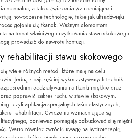
W Szczecinie dostępne są różnorodne formy
rapia manualna, a także ćwiczenia wzmacniające i
stują nowoczesne technologie, takie jak ultradźwięki
proces gojenia się tkanek. Ważnym elementem
jenta na temat właściwego użytkowania stawu skokowego
mogą prowadzić do nawrotu kontuzji.
y rehabilitacji stawu skokowego
 się wiele różnych metod, które mają na celu
wia. Jedną z najczęściej wykorzystywanych technik
 bezpośrednim oddziaływaniu na tkanki miękkie oraz
l oraz poprawić zakres ruchu w stawie skokowym.
ing, czyli aplikacja specjalnych taśm elastycznych,
trakcie rehabilitacji. Ćwiczenia wzmacniające są
itacyjnego, ponieważ pomagają odbudować siłę mięśni
ość. Warto również zwrócić uwagę na hydroterapię,
łagodzenia bólu i zwiększania zakresu ruchu.