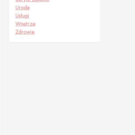
Uroda
Usługi
Wnętrze
Zdrowie