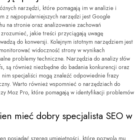
różnych narzędzi, które pomagają im w analizie i
ym z najpopularniejszych narzędzi jest Google
chu na stronie oraz analizowanie zachowań
 zrozumieć, jakie treści przyciągają uwagę
owadzą do konwersji. Kolejnym istotnym narzędziem jest
monitorować widoczność strony w wynikach
alne problemy techniczne. Narzędzia do analizy słów
fs, są również niezbędne do badania konkurencji oraz
i nim specjaliści mogą znaleźć odpowiednie frazy
iczny. Warto również wspomnieć o narzędziach do
czy Moz Pro, które pomagają w identyfikacji problemów
nien mieć dobry specjalista SEO w
ien posiadać szereg umiejętności, które pozwolą mu