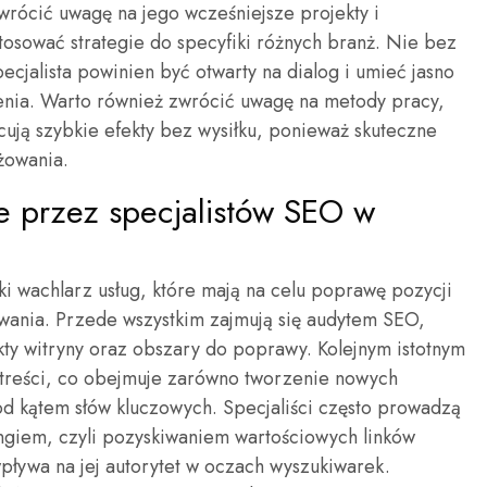
wrócić uwagę na jego wcześniejsze projekty i
stosować strategie do specyfiki różnych branż. Nie bez
ecjalista powinien być otwarty na dialog i umieć jasno
enia. Warto również zwrócić uwagę na metody pracy,
ecują szybkie efekty bez wysiłku, ponieważ skuteczne
żowania.
ne przez specjalistów SEO w
ki wachlarz usług, które mają na celu poprawę pozycji
wania. Przede wszystkim zajmują się audytem SEO,
kty witryny oraz obszary do poprawy. Kolejnym istotnym
 treści, co obejmuje zarówno tworzenie nowych
 pod kątem słów kluczowych. Specjaliści często prowadzą
ingiem, czyli pozyskiwaniem wartościowych linków
ływa na jej autorytet w oczach wyszukiwarek.