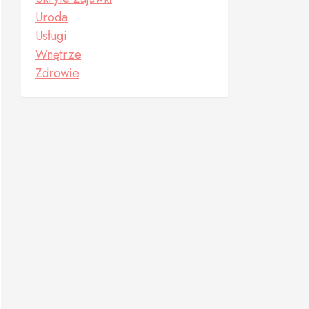
Uroda
Usługi
Wnętrze
Zdrowie