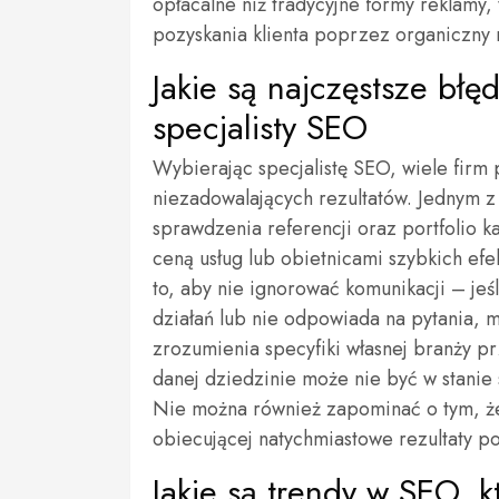
opłacalne niż tradycyjne formy reklamy,
pozyskania klienta poprzez organiczny r
Jakie są najczęstsze bł
specjalisty SEO
Wybierając specjalistę SEO, wiele firm
niezadowalających rezultatów. Jednym z
sprawdzenia referencji oraz portfolio k
ceną usług lub obietnicami szybkich ef
to, aby nie ignorować komunikacji – jeśl
działań lub nie odpowiada na pytania, 
zrozumienia specyfiki własnej branży 
danej dziedzinie może nie być w stanie 
Nie można również zapominać o tym, ż
obiecującej natychmiastowe rezultaty p
Jakie są trendy w SEO, k