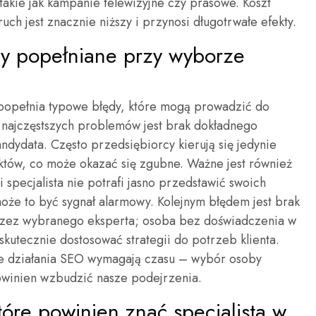
 takie jak kampanie telewizyjne czy prasowe. Koszt
uch jest znacznie niższy i przynosi długotrwałe efekty.
ędy popełniane przy wyborze
 popełnia typowe błędy, które mogą prowadzić do
 najczęstszych problemów jest brak dokładnego
andydata. Często przedsiębiorcy kierują się jedynie
ektów, co może okazać się zgubne. Ważne jest również
i specjalista nie potrafi jasno przedstawić swoich
może to być sygnał alarmowy. Kolejnym błędem jest brak
przez wybranego eksperta; osoba bez doświadczenia w
skutecznie dostosować strategii do potrzeb klienta.
e działania SEO wymagają czasu – wybór osoby
owinien wzbudzić nasze podejrzenia.
tóre powinien znać specjalista w