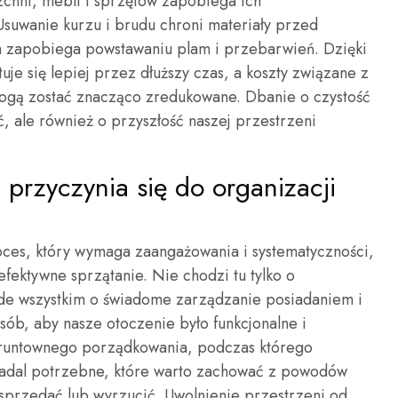
zchni, mebli i sprzętów zapobiega ich
suwanie kurzu i brudu chroni materiały przed
a zapobiega powstawaniu plam i przebarwień. Dzięki
je się lepiej przez dłuższy czas, a koszty związane z
gą zostać znacząco zredukowane. Dbanie o czystość
ść, ale również o przyszłość naszej przestrzeni
 przyczynia się do organizacji
oces, który wymaga zaangażowania i systematyczności,
fektywne sprzątanie. Nie chodzi tu tylko o
ede wszystkim o świadome zarządzanie posiadaniem i
ób, aby nasze otoczenie było funkcjonalne i
gruntownego porządkowania, podczas którego
nadal potrzebne, które warto zachować z powodów
sprzedać lub wyrzucić. Uwolnienie przestrzeni od