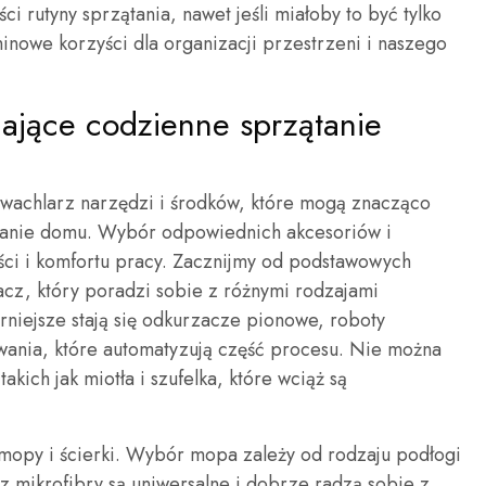
 rutyny sprzątania, nawet jeśli miałoby to być tylko
minowe korzyści dla organizacji przestrzeni i naszego
wiające codzienne sprzątanie
 wachlarz narzędzi i środków, które mogą znacząco
ątanie domu. Wybór odpowiednich akcesoriów i
ści i komfortu pracy. Zacznijmy od podstawowych
cz, który poradzi sobie z różnymi rodzajami
niejsze stają się odkurzacze pionowe, roboty
wania, które automatyzują część procesu. Nie można
kich jak miotła i szufelka, które wciąż są
mopy i ścierki. Wybór mopa zależy od rodzaju podłogi
 z mikrofibry są uniwersalne i dobrze radzą sobie z