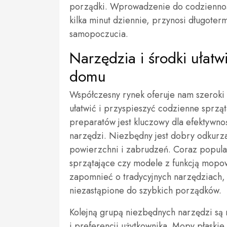
porządki. Wprowadzenie do codzienności
kilka minut dziennie, przynosi długoter
samopoczucia.
Narzędzia i środki ułat
domu
Współczesny rynek oferuje nam szeroki
ułatwić i przyspieszyć codzienne sprz
preparatów jest kluczowy dla efektywno
narzędzi. Niezbędny jest dobry odkurza
powierzchni i zabrudzeń. Coraz popular
sprzątające czy modele z funkcją mopo
zapomnieć o tradycyjnych narzędziach, ta
niezastąpione do szybkich porządków.
Kolejną grupą niezbędnych narzędzi są 
i preferencji użytkownika. Mopy płaskie