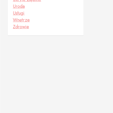
Uroda
Usługi
Wnętrze
Zdrowie