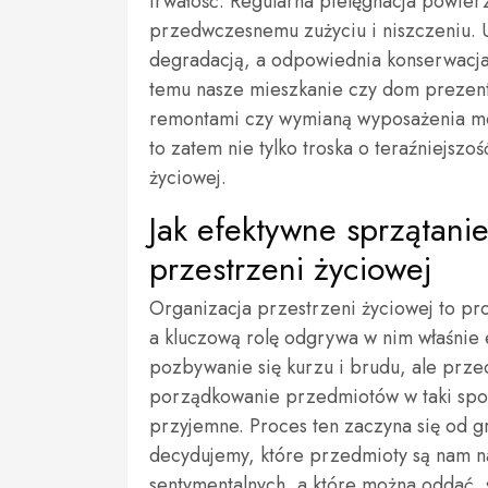
trwałość. Regularna pielęgnacja powier
przedwczesnemu zużyciu i niszczeniu. U
degradacją, a odpowiednia konserwacj
temu nasze mieszkanie czy dom prezentu
remontami czy wymianą wyposażenia mo
to zatem nie tylko troska o teraźniejszo
życiowej.
Jak efektywne sprzątanie
przestrzeni życiowej
Organizacja przestrzeni życiowej to pr
a kluczową rolę odgrywa w nim właśnie e
pozbywanie się kurzu i brudu, ale prz
porządkowanie przedmiotów w taki spos
przyjemne. Proces ten zaczyna się od 
decydujemy, które przedmioty są nam 
sentymentalnych, a które można oddać, 