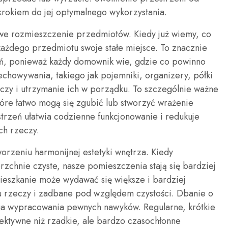
krokiem do jej optymalnego wykorzystania.
we rozmieszczenie przedmiotów. Kiedy już wiemy, co
ażdego przedmiotu swoje stałe miejsce. To znacznie
eń, ponieważ każdy domownik wie, gdzie co powinno
echowywania, takiego jak pojemniki, organizery, półki
eczy i utrzymanie ich w porządku. To szczególnie ważne
re łatwo mogą się zgubić lub stworzyć wrażenie
rzeń ułatwia codzienne funkcjonowanie i redukuje
ch rzeczy.
orzeniu harmonijnej estetyki wnętrza. Kiedy
chnie czyste, nasze pomieszczenia stają się bardziej
mieszkanie może wydawać się większe i bardziej
ru rzeczy i zadbane pod względem czystości. Dbanie o
ga wypracowania pewnych nawyków. Regularne, krótkie
fektywne niż rzadkie, ale bardzo czasochłonne