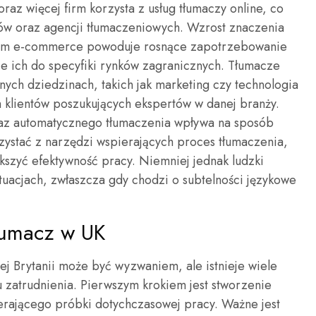
oraz więcej firm korzysta z usług tłumaczy online, co
rów oraz agencji tłumaczeniowych. Wzrost znaczenia
orm e-commerce powoduje rosnące zapotrzebowanie
ie ich do specyfiki rynków zagranicznych. Tłumacze
onych dziedzinach, takich jak marketing czy technologia
 klientów poszukujących ekspertów w danej branży.
oraz automatycznego tłumaczenia wpływa na sposób
zystać z narzędzi wspierających proces tłumaczenia,
kszyć efektywność pracy. Niemniej jednak ludzki
tuacjach, zwłaszcza gdy chodzi o subtelności językowe
tłumacz w UK
ej Brytanii może być wyzwaniem, ale istnieje wiele
 zatrudnienia. Pierwszym krokiem jest stworzenie
erającego próbki dotychczasowej pracy. Ważne jest