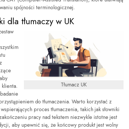
aniu spójności terminologicznej.
yki dla tłumaczy w UK
zestaw
szystkim
stu
z
czące
 aby
Tłumacz UK
klienta.
 badanie
 przystąpieniem do tłumaczenia. Warto korzystać z
 wspierających proces tłumaczenia, takich jak słowniki
zakończeniu pracy nad tekstem niezwykle istotne jest
ycji, aby upewnić się, że końcowy produkt jest wolny