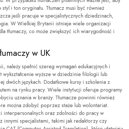
stu. W przypadku tłumaczeń pisemnych ważne jest, aby
 styl i ton oryginału. Tłumacz musi być również
cza jeśli pracuje w specjalistycznych dziedzinach,
ia. W Wielkiej Brytanii istnieje wiele organizacji
dla tłumaczy, co może zwiększyć ich wiarygodność i
tłumaczy w UK
ii, należy spełnić szereg wymagań edukacyjnych i
wykształcenie wyższe w dziedzinie filologii lub
ej dwóch językach. Dodatkowe kursy i szkolenia z
tem na rynku pracy. Wiele instytucji oferuje programy
obyciu uznania w branży. Tłumacze powinni również
óre można zdobyć poprzez staże lub wolontariat.
ci interpersonalnych oraz zdolności do pracy w
 innymi specjalistami, takimi jak redaktorzy czy
a CAT (Computer-Assisted Translation), które ułatwiają