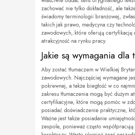
właściwie oddać sens oryginalnego tek
zachować nie tylko dokładność, ale także
świadomy terminologii branżowej, zwłasz
takich jak prawo, medycyna czy technolog
zawodowych, które oferują certyfikację 
atrakcyjność na rynku pracy.
Jakie są wymagania dla 
Aby zostać tłumaczem w Wielkiej Brytan
zawodowych. Najczęściej wymagane jest 
pokrewnej, a także biegłość w co najmni
zakresu tłumaczenia mogą być dużym atu
certyfikacyjne, które mogą pomóc w zd
posiadać doświadczenie praktyczne, kt
Ważne jest także posiadanie umiejętnoś
zespole, ponieważ często współpracują z
korektorzy. Warto również znać narzędzi