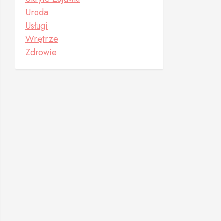
Uroda
Usługi
Wnętrze
Zdrowie