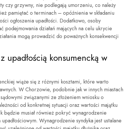
nty czy grzywny, nie podlegają umorzeniu, co należy
ież pamiętać o terminach – opóźnienia w składaniu
ości ogłoszenia upadłości. Dodatkowo, osoby
ać podejmowania działań mających na celu ukrycie
działania mogą prowadzić do poważnych konsekwencji
e z upadłością konsumencką w
nckiej wiąże się z różnymi kosztami, które warto
awnych. W Chorzowie, podobnie jak w innych miastach
ami sądowymi związanymi ze złożeniem wniosku o
leżności od konkretnej sytuacji oraz wartości majątku
nik będzie musiał również pokryć wynagrodzenie
 upadłościowym. Wynagrodzenie syndyka jest ustalane
ć uzależnione od wartości majątku dłużnika oraz