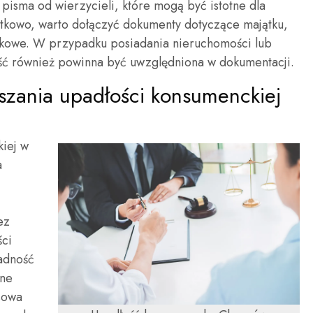
isma od wierzycieli, które mogą być istotne dla
datkowo, warto dołączyć dokumenty dotyczące majątku,
bankowe. W przypadku posiadania nieruchomości lub
ść również powinna być uwzględniona w dokumentacji.
szania upadłości konsumenckiej
kiej w
a
ez
ści
adność
ane
sowa