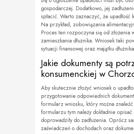
się o ogłoszenie upadłości musi być oso
gospodarczej. Dodatkowo, jej zadłużenie
spłacić. Warto zaznaczyć, że upadłość 
Na przykład, zobowiązania alimentacyj
Proces ten rozpoczyna się od złożenia 
zamieszkania dłużnika. Wniosek taki p
sytuacji finansowej oraz majątku dłużnika
Jakie dokumenty są potr
konsumenckiej w Chorz
Aby skutecznie złożyć wniosek o upadł
przygotowanie odpowiednich dokumentów
formularz wniosku, który można znaleźć
formularzu tym należy dokładnie opisać 
doprowadziły do zadłużenia. Oprócz sa
zaświadczeń o dochodach oraz dokumen