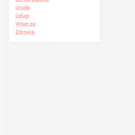
Uroda
Usługi
Wnętrze
Zdrowie