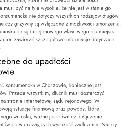
bą fizyczną, która nie prowadzi działalności
 musi być na tyle wysokie, że nie jest w stanie go
konsumencka nie dotyczy wszystkich rodzajów długów.
ne czy grzywny są wyłączone z możliwości umorzenia.
wniosku do sądu rejonowego właściwego dla miejsca
owinien zawierać szczegółowe informacje dotyczące
.
zebne do upadłości
owie
ość konsumencką w Chorzowie, konieczne jest
. Przede wszystkim, dłużnik musi dostarczyć
 na stronie internetowej sądu rejonowego. W
swoją sytuację finansową oraz powody, które
mego wniosku, ważne jest również dołączenie
tów potwierdzających wysokość zadłużenia. Należy