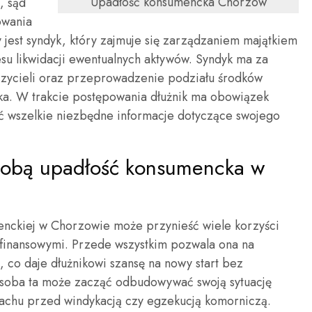
Upadłość konsumencka Chorzów
, sąd
owania
jest syndyk, który zajmuje się zarządzaniem majątkiem
u likwidacji ewentualnych aktywów. Syndyk ma za
zycieli oraz przeprowadzenie podziału środków
ika. W trakcie postępowania dłużnik ma obowiązek
ć wszelkie niezbędne informacje dotyczące swojego
e sobą upadłość konsumencka w
enckiej w Chorzowie może przynieść wiele korzyści
finansowymi. Przede wszystkim pozwala ona na
, co daje dłużnikowi szansę na nowy start bez
osoba ta może zacząć odbudowywać swoją sytuację
rachu przed windykacją czy egzekucją komorniczą.