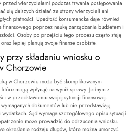
ny przed wierzycielami podczas trwania postępowania
ć się dalszych działań ze strony wierzycieli ani
głych płatności. Upadłość konsumencka daje również
cia finansowego poprzez naukę zarządzania budżetem i
łości. Osoby po przejściu tego procesu często stają
raz lepiej planują swoje finanse osobiste.
dy przy składaniu wniosku o
w Chorzowie
ncką w Chorzowie może być skomplikowanym
, które mogą wpłynąć na wynik sprawy. Jednym z
ci w przedstawieniu swojej sytuacji finansowej.
ch wymaganych dokumentów lub nie przedstawiają
 i wydatkach. Sąd wymaga szczegółowego opisu sytuacji
dopatrzenie może prowadzić do odrzucenia wniosku.
iwe określenie rodzaju długów, które można umorzyć.