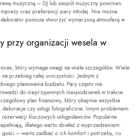
prawę muzyczną – DJ lub zespół muzyczny powinien
mprezy oraz preferencji pary młodej. Nie można
b dekorator pomoże stworzyć wymarzoną atmosferę w
dy przy organizacji wesela w
roces, który wymaga uwagi na wiele szczegółów. Wiele
 na przebieg całej uroczystości. Jednym z
dniego planowania budżetu. Pary często nie
prowadzi do nieprzyjemnych niespodzianek w trakcie
zczegółowy plan finansowy, który obejmie wszystkie
ng, dekoracje czy usługi fotograficzne. Innym problemem
o rezerwacji kluczowych usługodawców. Popularne
zapełniają, dlatego warto działać z wyprzedzeniem.
i gości – warto zadbać o ich komfort i potrzeby, co