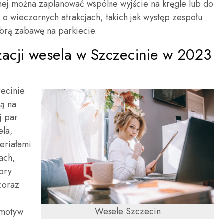
znej można zaplanować wspólne wyjście na kręgle lub do
 wieczornych atrakcjach, takich jak występ zespołu
brą zabawę na parkiecie.
izacji wesela w Szczecinie w 2023
ecinie
ą na
j par
ela,
teriałami
kach,
ory
 coraz
Wesele Szczecin
 motyw