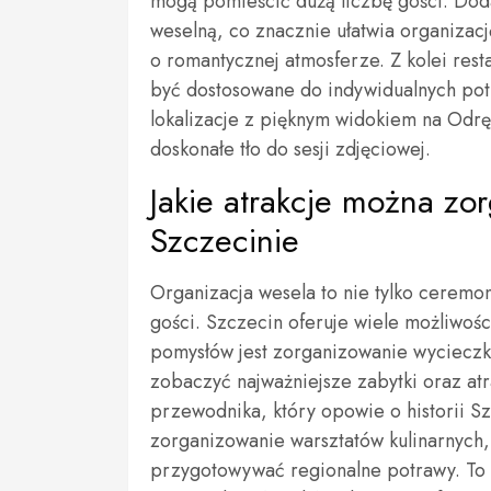
mogą pomieścić dużą liczbę gości. Dod
weselną, co znacznie ułatwia organizacj
o romantycznej atmosferze. Z kolei res
być dostosowane do indywidualnych pot
lokalizacje z pięknym widokiem na Odrę 
doskonałe tło do sesji zdjęciowej.
Jakie atrakcje można zo
Szczecinie
Organizacja wesela to nie tylko ceremon
gości. Szczecin oferuje wiele możliwoś
pomysłów jest zorganizowanie wycieczki
zobaczyć najważniejsze zabytki oraz at
przewodnika, który opowie o historii Sz
zorganizowanie warsztatów kulinarnych,
przygotowywać regionalne potrawy. To 