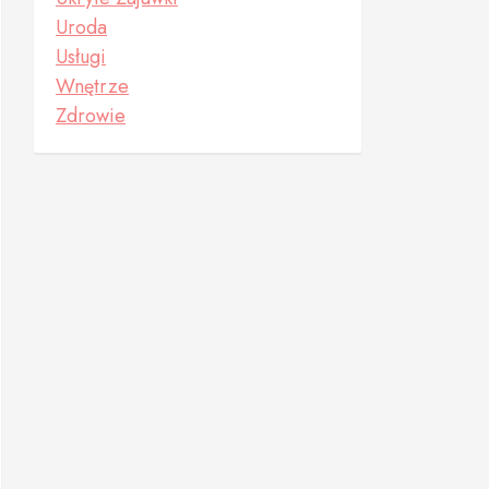
Uroda
Usługi
Wnętrze
Zdrowie