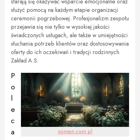
starają się okazywać wsparcie emocjonalne oraz
służyć pomocą na każdym etapie organizacji
ceremonii pogrzebowej. Profesjonalizm zespołu
przejawia się nie tylko w wysokiej jakości
świadczonych usługach, ale także w umiejętności
słuchania potrzeb klientów oraz dostosowywania
oferty do ich oczekiwań i tradycji rodzinnych.
Zakład A.S.
P
o
l
e
c
a
nomen.com.pl