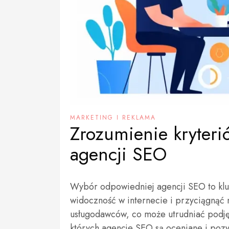
MARKETING I REKLAMA
Zrozumienie kryter
agencji SEO
Wybór odpowiedniej agencji SEO to kluc
widoczność w internecie i przyciągnąć 
usługodawców, co może utrudniać podję
których agencje SEO są oceniane i pozy