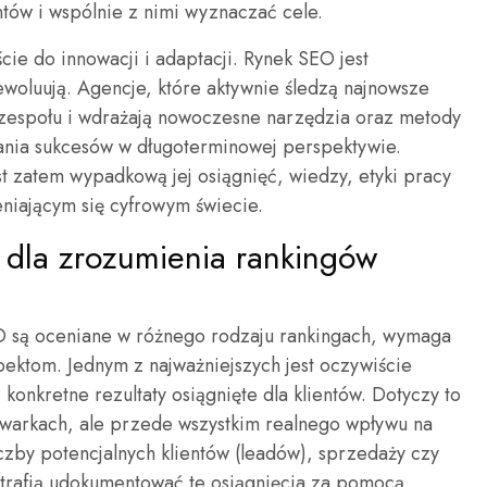
ntów i wspólnie z nimi wyznaczać cele.
ie do innowacji i adaptacji. Rynek SEO jest
woluują. Agencje, które aktywnie śledzą najnowsze
 zespołu i wdrażają nowoczesne narzędzia oraz metody
gania sukcesów w długoterminowej perspektywie.
st zatem wypadkową jej osiągnięć, wiedzy, etyki pracy
eniającym się cyfrowym świecie.
 dla zrozumienia rankingów
O są oceniane w różnego rodzaju rankingach, wymaga
pektom. Jednym z najważniejszych jest oczywiście
onkretne rezultaty osiągnięte dla klientów. Dotyczy to
iwarkach, ale przede wszystkim realnego wpływu na
iczby potencjalnych klientów (leadów), sprzedaży czy
trafią udokumentować te osiągnięcia za pomocą