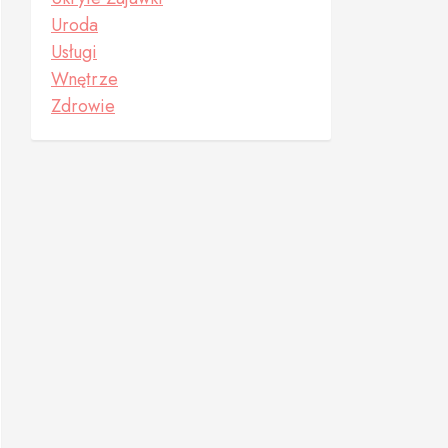
Uroda
Usługi
Wnętrze
Zdrowie