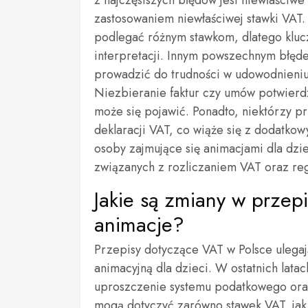
z najczęstszych błędów jest niewłaściwe
zastosowaniem niewłaściwej stawki VAT.
podlegać różnym stawkom, dlatego kluc
interpretacji. Innym powszechnym błęd
prowadzić do trudności w udowodnieniu
Niezbieranie faktur czy umów potwierdz
może się pojawić. Ponadto, niektórzy p
deklaracji VAT, co wiąże się z dodatkow
osoby zajmujące się animacjami dla dz
związanych z rozliczaniem VAT oraz reg
Jakie są zmiany w przep
animacje?
Przepisy dotyczące VAT w Polsce ulega
animacyjną dla dzieci. W ostatnich lat
uproszczenie systemu podatkowego oraz 
mogą dotyczyć zarówno stawek VAT, jak 