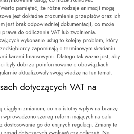
 klasyfikowanie usług, co może skutkować
 Warto pamiętać, że różne rodzaje animacji mogą
zowe jest dokładne zrozumienie przepisów oraz ich
em jest brak odpowiedniej dokumentacji, co może
 prawa do odliczenia VAT lub zwolnienia.
ających wykonanie usług to kolejny problem, który
rzedsiębiorcy zapominają o terminowym składaniu
ymi karami finansowymi. Dlatego tak ważne jest, aby
ieci były dobrze poinformowane o obowiązkach
ularnie aktualizowały swoją wiedzę na ten temat.
isach dotyczących VAT na
ją ciągłym zmianom, co ma istotny wpływ na branżę
ach wprowadzono szereg reform mających na celu
dostosowanie go do unijnych regulacji. Zmiany te
i zasad dotyczących zwolnień czy odliczeń. Na