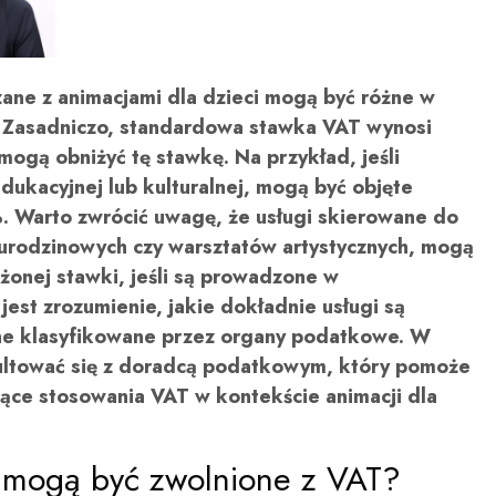
zane z animacjami dla dzieci mogą być różne w
g. Zasadniczo, standardowa stawka VAT wynosi
mogą obniżyć tę stawkę. Na przykład, jeśli
edukacyjnej lub kulturalnej, mogą być objęte
 Warto zwrócić uwagę, że usługi skierowane do
z urodzinowych czy warsztatów artystycznych, mogą
iżonej stawki, jeśli są prowadzone w
est zrozumienie, jakie dokładnie usługi są
one klasyfikowane przez organy podatkowe. W
ultować się z doradcą podatkowym, który pomoże
zące stosowania VAT w kontekście animacji dla
i mogą być zwolnione z VAT?