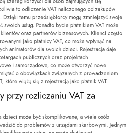
obą szereg korzyści dla osób zajmujących się
ożliwia to odliczenie VAT naliczonego od zakupów
ą. Dzięki temu przedsiębiorcy mogą zmniejszyć swoje
ć swoich usług. Ponadto bycie płatnikiem VAT może
klientów oraz partnerów biznesowych. Klienci często
trowanymi jako płatnicy VAT, co może wpłynąć na
h animatorów dla swoich dzieci. Rejestracja daje
zetargach publicznych oraz projektach
stwowe i samorządowe, co może otworzyć nowe
amiętać o obowiązkach związanych z prowadzeniem
 które wiążą się z rejestracją jako płatnik VAT.
dy przy rozliczaniu VAT za
la dzieci może być skomplikowane, a wiele osób
owadzić do problemów z urzędami skarbowymi. Jednym