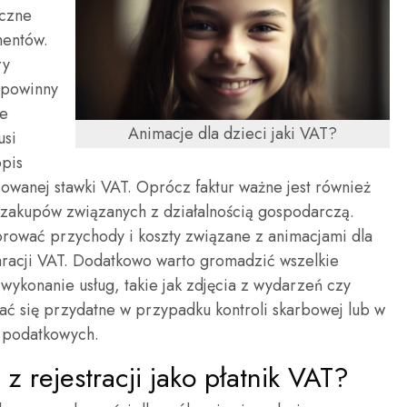
eczne
mentów.
ry
 powinny
je
Animacje dla dzieci jaki VAT?
usi
pis
sowanej stawki VAT. Oprócz faktur ważne jest również
zakupów związanych z działalnością gospodarczą.
orować przychody i koszty związane z animacjami dla
aracji VAT. Dodatkowo warto gromadzić wszelkie
ykonanie usług, takie jak zdjęcia z wydarzeń czy
zać się przydatne w przypadku kontroli skarbowej lub w
ń podatkowych.
 z rejestracji jako płatnik VAT?