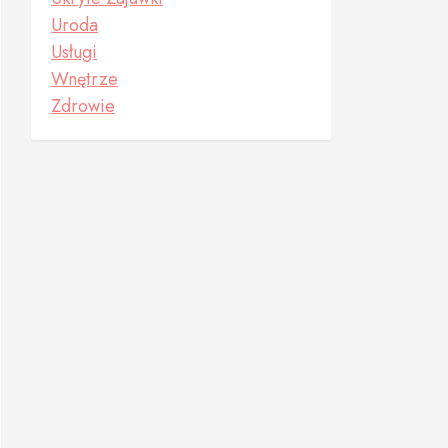
Uroda
Usługi
Wnętrze
Zdrowie