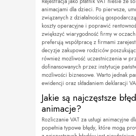
Rejestracja jako płatnik VAT niesie ze s
animacjami dla dzieci. Po pierwsze, um
związanych z działalnością gospodarcz
koszty operacyjne i poprawić rentownoś
zwiększyć wiarygodność firmy w oczach 
preferują współpracę z firmami zarejes
decyzje zakupowe rodziców poszukującyc
również możliwość uczestniczenia w pr
dofinansowanych przez instytucje pań
możliwości biznesowe. Warto jednak p
ewidencji oraz składaniem deklaracji VAT,
Jakie są najczęstsze błę
animacje?
Rozliczanie VAT za usługi animacyjne d
popełnia typowe błędy, które mogą pr