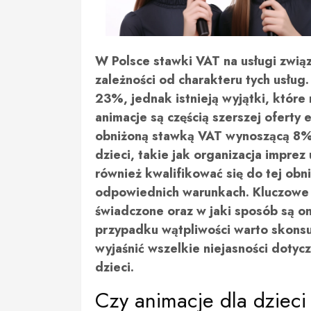
W Polsce stawki VAT na usługi zwią
zależności od charakteru tych usłu
23%, jednak istnieją wyjątki, które 
animacje są częścią szerszej oferty 
obniżoną stawką VAT wynoszącą 8%.
dzieci, takie jak organizacja impre
również kwalifikować się do tej obn
odpowiednich warunkach. Kluczowe j
świadczone oraz w jaki sposób są 
przypadku wątpliwości warto skons
wyjaśnić wszelkie niejasności dotyc
dzieci.
Czy animacje dla dziec