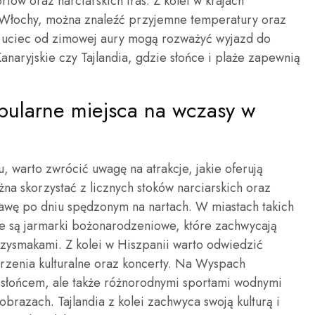
tów oraz narciarskich tras. Z kolei w krajach
y Włochy, można znaleźć przyjemne temperatury oraz
 uciec od zimowej aury mogą rozważyć wyjazd do
anaryjskie czy Tajlandia, gdzie słońce i plaże zapewnią
popularne miejsca na wczasy w
 warto zwrócić uwagę na atrakcje, jakie oferują
na skorzystać z licznych stoków narciarskich oraz
bawę po dniu spędzonym na nartach. W miastach takich
ne są jarmarki bożonarodzeniowe, które zachwycają
zysmakami. Z kolei w Hiszpanii warto odwiedzić
rzenia kulturalne oraz koncerty. Na Wyspach
ko słońcem, ale także różnorodnymi sportami wodnymi
razach. Tajlandia z kolei zachwyca swoją kulturą i