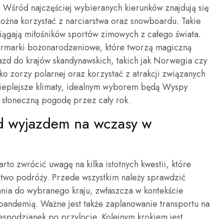
 Wśród najczęściej wybieranych kierunków znajdują się
ożna korzystać z narciarstwa oraz snowboardu. Takie
iągają miłośników sportów zimowych z całego świata.
jarmarki bożonarodzeniowe, które tworzą magiczną
zd do krajów skandynawskich, takich jak Norwegia czy
o zorzy polarnej oraz korzystać z atrakcji związanych
ą cieplejsze klimaty, idealnym wyborem będą Wyspy
 i słoneczną pogodę przez cały rok.
d wyjazdem na wczasy w
to zwrócić uwagę na kilka istotnych kwestii, które
two podróży. Przede wszystkim należy sprawdzić
nia do wybranego kraju, zwłaszcza w kontekście
pandemią. Ważne jest także zaplanowanie transportu na
espodzianek po przylocie. Kolejnym krokiem jest