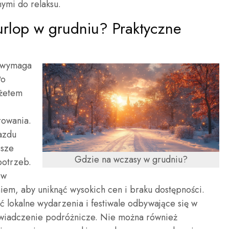
nymi do relaksu.
urlop w grudniu? Praktyczne
u wymaga
Po
dżetem
rowania.
jazdu
psze
Gdzie na wczasy w grudniu?
potrzeb.
ów
em, aby uniknąć wysokich cen i braku dostępności.
ć lokalne wydarzenia i festiwale odbywające się w
wiadczenie podróżnicze. Nie można również