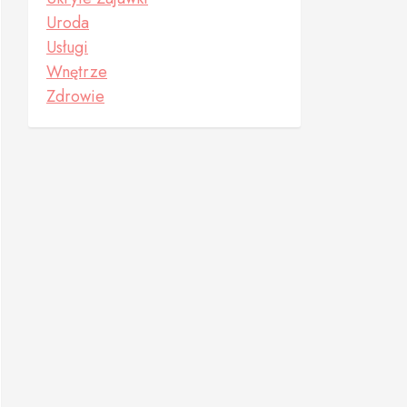
Uroda
Usługi
Wnętrze
Zdrowie