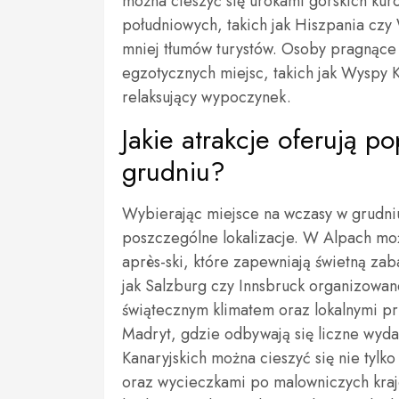
można cieszyć się urokami górskich kuror
południowych, takich jak Hiszpania cz
mniej tłumów turystów. Osoby pragnące
egzotycznych miejsc, takich jak Wyspy K
relaksujący wypoczynek.
Jakie atrakcje oferują 
grudniu?
Wybierając miejsce na wczasy w grudniu,
poszczególne lokalizacje. W Alpach moż
après-ski, które zapewniają świetną za
jak Salzburg czy Innsbruck organizowa
świątecznym klimatem oraz lokalnymi pr
Madryt, gdzie odbywają się liczne wyda
Kanaryjskich można cieszyć się nie tyl
oraz wycieczkami po malowniczych krajob