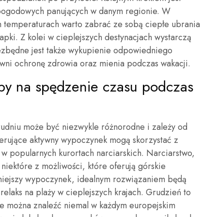
pogodowych panujących w danym regionie. W
h temperaturach warto zabrać ze sobą ciepłe ubrania
apki. Z kolei w cieplejszych destynacjach wystarczą
iezbędne jest także wykupienie odpowiedniego
ni ochronę zdrowia oraz mienia podczas wakacji.
oby na spędzenie czasu podczas
udniu może być niezwykle różnorodne i zależy od
ferujące aktywny wypoczynek mogą skorzystać z
 w popularnych kurortach narciarskich. Narciarstwo,
niektóre z możliwości, które oferują górskie
ojniejszy wypoczynek, idealnym rozwiązaniem będą
elaks na plaży w cieplejszych krajach. Grudzień to
óre można znaleźć niemal w każdym europejskim