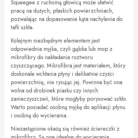
Squeegee z ruchomą głowicą może ułatwić
pracę na dużych, płaskich powierzchniach,
pozwalając na dopasowanie kąta nachylenia do
tafli szkła.
Kolejnym niezbędnym elementem jest
odpowiednia myjka, czyli gąbka lub mop z
mikrofibry do nakładania roztworu
czyszczącego. Mikrofibra jest materiałem, który
doskonale wchłania płyny i delikatnie czyści
powierzchnię, nie rysując jej. Powinna być ona
wolna od drobinek piasku czy innych
zanieczyszczeń, które mogłyby porysować szkło.
Warto posiadać osobną myjkę do aplikacji płynu
i osobną do wycierania.
Niezastąpione okażą się również ściereczki z
mikrofibry. Są one idealne do wycierania