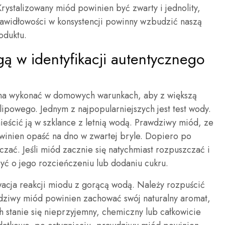
 Krystalizowany miód powinien być zwarty i jednolity,
rawidłowości w konsystencji powinny wzbudzić naszą
oduktu.
gą w identyfikacji autentycznego
można wykonać w domowych warunkach, aby z większą
ipowego. Jednym z najpopularniejszych jest test wody.
ieścić ją w szklance z letnią wodą. Prawdziwy miód, ze
owinien opaść na dno w zwartej bryle. Dopiero po
zać. Jeśli miód zacznie się natychmiast rozpuszczać i
ć o jego rozcieńczeniu lub dodaniu cukru.
acja reakcji miodu z gorącą wodą. Należy rozpuścić
dziwy miód powinien zachować swój naturalny aromat,
ch stanie się nieprzyjemny, chemiczny lub całkowicie