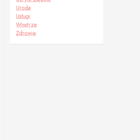
Uroda
Usługi
Wnętrze
Zdrowie