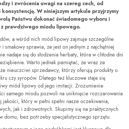
zy i zwrócenia uwagi na szereg cech, od
 konsystencję. W niniejszym artykule przyjrzymy
zwolą Państwu dokonać świadomego wyboru i
ch z prawdziwego miodu lipowego.
odów, a wśród nich miód lipowy zajmuje szczególne
 i smakowy sprawia, że jest on jednym z najchętniej
e nadaje się do słodzenia herbaty, która w chłodne dni
eziębienie. Warto jednak pamiętać, że wraz ze
kże nieuczciwi sprzedawcy, którzy oferują produkty o
ukru czy syropów. Dlatego też kluczowe staje się
iwy miód lipowy od jego imitacji. Zrozumienie
ści samego miodu pozwoli na uniknięcie rozczarowania
 jakości, który w pełni spełni nasze oczekiwania,
h, jak i zdrowotnych. Skupimy się na praktycznych
 domu, bez potrzeby specjalistycznego sprzętu.