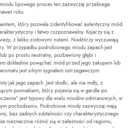
 miodu lipowego proces ten zazwyczaj przebiega
nawet roku.
mentem, który pozwala zidentyfikować autentyczny miód
arakterystyczny i łatwo rozpoznawalny. Kojarzy się z
 świeży, z lekko ziołowymi nutami. Niektórzy wyczuwają
fory. W przypadku podrobionego miodu zapach jest
lub po prostu neutralny, pozbawiony głębi i
atem dokładnie powąchać miód przed jego zakupem lub
 aromatu jest silnym sygnałem ostrzegawczym.
y jak jego zapach. Jest słodki, ale nie mdły, z
kącym posmakiem, który pojawia się w gardle po
ieczenie” jest typowy dla wielu miodów odmianowych, w
alnym pochodzeniu. Podrobione miody zazwyczaj mają
zony, bez żadnych subtelności czy charakterystycznego
e nieznacznie różnić się w zależności od regionu,