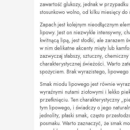
zawartość glukozy, jednak w przypadku
stosunkowo wolno, od kilku miesięcy do 
Zapach jest kolejnym nieodłącznym ele
lipowy. Jest on niezwykle intensywny, ch
kwitnącą lipą, jest słodki, ale zarazem
w nim delikatne akcenty mięty lub kam
zazwyczaj słabszy, sztuczny, chemiczny 
charakterystycznej świeżości. Warto z
spożyciem. Brak wyrazistego, lipowego
Smak miodu lipowego jest równie wyrazist
wyraźnymi nutami ziołowymi i lekko pie
przełknięciu. Ten charakterystyczny „p
tym lipowego, i świadczy o jego natur
jednolity, płaski smak, często przesłod
posmaku. Warto zaznaczyć, że smak moż