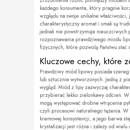
Zrozumienie różnic pomiędzy miodem au
każdego konsumenta, który pragnie korz
względu na swoje unikalne właściwości, 
charakterystyczny aromat i smak są tru
jednak nie powstrzymuje nieuczciwych p
rozpoznawania prawdziwego miodu lipow
fizycznych, które pozwolą Państwu stać
Kluczowe cechy, które 
Prawdziwy miód lipowy posiada szereg c
lub sztucznie wytworzonych. Jedną z pi
wygląd. Miód z lipy zazwyczaj charakte
przybierać lekko zielonkawy odcień. W 
mogą występować drobne wtrącenia pyłku
czyli procesowi naturalnego tężenia. W
kremowej konsystencji, a jego barwa sta
krystalizacji jest różna i zależy od wie