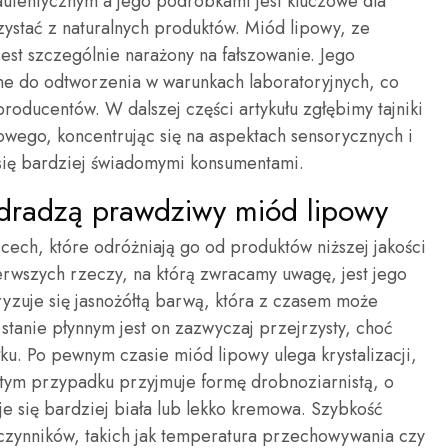
tentycznym a jego podróbkami jest kluczowe dla
ystać z naturalnych produktów. Miód lipowy, ze
jest szczególnie narażony na fałszowanie. Jego
dne do odtworzenia w warunkach laboratoryjnych, co
roducentów. W dalszej części artykułu zgłębimy tajniki
ego, koncentrując się na aspektach sensorycznych i
 się bardziej świadomymi konsumentami.
zdradzą prawdziwy miód lipowy
ech, które odróżniają go od produktów niższej jakości
erwszych rzeczy, na którą zwracamy uwagę, jest jego
ryzuje się jasnożółtą barwą, która z czasem może
stanie płynnym jest on zazwyczaj przejrzysty, choć
. Po pewnym czasie miód lipowy ulega krystalizacji,
 tym przypadku przyjmuje formę drobnoziarnistą, o
je się bardziej biała lub lekko kremowa. Szybkość
lu czynników, takich jak temperatura przechowywania czy