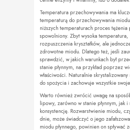
cenne enzymy i witaminy, lub o dodatek 
Temperatura przechowywania ma kluczow
temperaturą do przechowywania miodu j
niższych temperaturach proces tężenia 
spowolniony. Zbyt wysoka temperatura,
rozpuszczenia kryształków, ale jednocz
zdrowotne miodu. Dlatego też, jeśli zau
sprawdzić, w jakich warunkach był prze
stanie płynnym, na przykład poprzez w
właściwości. Naturalnie skrystalizowany
do spożycia i zachowuje wszystkie swoje
Warto również zwrócić uwagę na sposób,
lipowy, zarówno w stanie płynnym, jak i
konsystencję. Rozwarstwienie miodu, czy
dnie, może świadczyć o jego zafałszo
miodu płynnego, powinien on spływać ze 