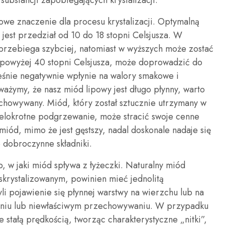
substancji zapobiegających krystalizacji.
e znaczenie dla procesu krystalizacji. Optymalną
est przedział od 10 do 18 stopni Celsjusza. W
przebiega szybciej, natomiast w wyższych może zostać
 powyżej 40 stopni Celsjusza, może doprowadzić do
eśnie negatywnie wpłynie na walory smakowe i
ważymy, że nasz miód lipowy jest długo płynny, warto
chowywany. Miód, który został sztucznie utrzymany w
ielokrotne podgrzewanie, może stracić swoje cenne
 miód, mimo że jest gęstszy, nadal doskonale nadaje się
 dobroczynne składniki.
 w jaki miód spływa z łyżeczki. Naturalny miód
 skrystalizowanym, powinien mieć jednolitą
li pojawienie się płynnej warstwy na wierzchu lub na
waniu lub niewłaściwym przechowywaniu. W przypadku
stałą prędkością, tworząc charakterystyczne „nitki”,