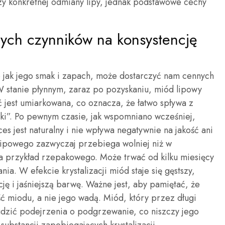
 konkretnej odmiany lipy, jednak podstawowe cechy
ych czynników na konsystencję
 jak jego smak i zapach, może dostarczyć nam cennych
W stanie płynnym, zaraz po pozyskaniu, miód lipowy
ość jest umiarkowana, co oznacza, że łatwo spływa z
tki”. Po pewnym czasie, jak wspomniano wcześniej,
ces jest naturalny i nie wpływa negatywnie na jakość ani
 lipowego zazwyczaj przebiega wolniej niż w
a przykład rzepakowego. Może trwać od kilku miesięcy
a. W efekcie krystalizacji miód staje się gęstszy,
ję i jaśniejszą barwę. Ważne jest, aby pamiętać, że
ść miodu, a nie jego wadą. Miód, który przez długi
udzić podejrzenia o podgrzewanie, co niszczy jego