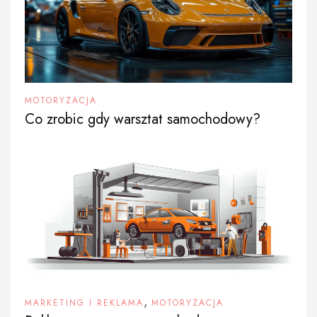
MOTORYZACJA
Co zrobic gdy warsztat samochodowy?
,
MARKETING I REKLAMA
MOTORYZACJA