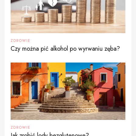
ZDROWIE
Czy można pić alkohol po wyrwaniu zęba?
ZDROWIE
Jak zrobić lody bezglutenowe?