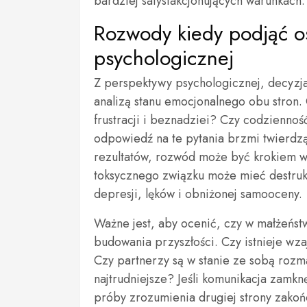
bardziej satysfakcjonujących warunkach.
Rozwody kiedy podjąć o
psychologicznej
Z perspektywy psychologicznej, decyz
analizą stanu emocjonalnego obu stron.
frustracji i beznadziei? Czy codzienność 
odpowiedź na te pytania brzmi twierdzą
rezultatów, rozwód może być krokiem w
toksycznego związku może mieć destruk
depresji, lęków i obniżonej samooceny.
Ważne jest, aby ocenić, czy w małżeńst
budowania przyszłości. Czy istnieje wza
Czy partnerzy są w stanie ze sobą roz
najtrudniejsze? Jeśli komunikacja zamknę
próby zrozumienia drugiej strony zakońc