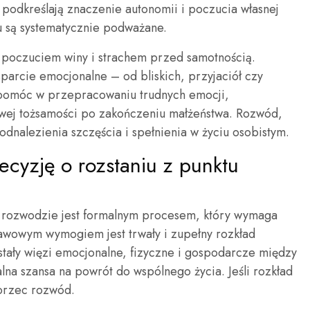
 podkreślają znaczenie autonomii i poczucia własnej
u są systematycznie podważane.
z poczuciem winy i strachem przed samotnością.
parcie emocjonalne – od bliskich, przyjaciół czy
e pomóc w przepracowaniu trudnych emocji,
owej tożsamości po zakończeniu małżeństwa. Rozwód,
dnalezienia szczęścia i spełnienia w życiu osobistym.
cyzję o rozstaniu z punktu
 rozwodzie jest formalnym procesem, który wymaga
tawowym wymogiem jest trwały i zupełny rozkład
stały więzi emocjonalne, fizyczne i gospodarcze między
alna szansa na powrót do wspólnego życia. Jeśli rozkład
 orzec rozwód.