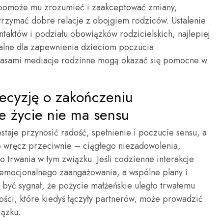
ta pomoże mu zrozumieć i zaakceptować zmiany,
trzymać dobre relacje z obojgiem rodziców. Ustalenie
taktów i podziału obowiązków rodzicielskich, najlepiej
alne dla zapewnienia dzieciom poczucia
zasami mediacje rodzinne mogą okazać się pomocne w
ecyzję o zakończeniu
e życie nie ma sensu
taje przynosić radość, spełnienie i poczucie sensu, a
ub wręcz przeciwnie – ciągłego niezadowolenia,
o trwania w tym związku. Jeśli codzienne interakcje
 emocjonalnego zaangażowania, a wspólne plany i
 być sygnał, że pożycie małżeńskie uległo trwałemu
ości, które kiedyś łączyły partnerów, może prowadzić
iązku.