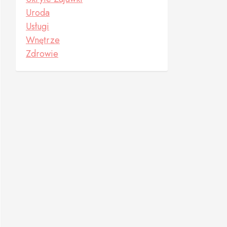
Uroda
Usługi
Wnętrze
Zdrowie