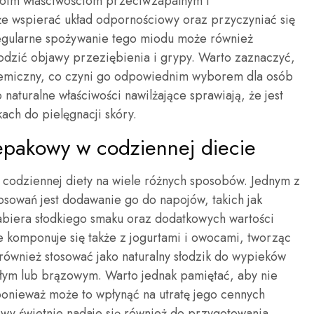
swoim właściwościom przeciwzapalnym i
e wspierać układ odpornościowy oraz przyczyniać się
egularne spożywanie tego miodu może również
dzić objawy przeziębienia i grypy. Warto zaznaczyć,
kemiczny, co czyni go odpowiednim wyborem dla osób
naturalne właściwości nawilżające sprawiają, że jest
ach do pielęgnacji skóry.
epakowy w codziennej diecie
odziennej diety na wiele różnych sposobów. Jednym z
tosowań jest dodawanie go do napojów, takich jak
abiera słodkiego smaku oraz dodatkowych wartości
komponuje się także z jogurtami i owocami, tworząc
ównież stosować jako naturalny słodzik do wypieków
ałym lub brązowym. Warto jednak pamiętać, aby nie
nieważ może to wpłynąć na utratę jego cennych
wy świetnie nadaje się również do przygotowania