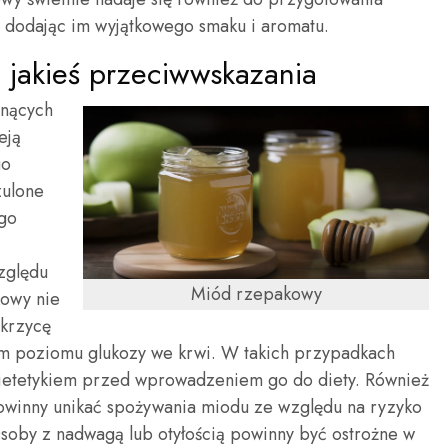
, dodając im wyjątkowego smaku i aromatu.
jakieś przeciwwskazania
ynących
eją
go
zulone
ego
zględu
Miód rzepakowy
kowy nie
ukrzycę
m poziomu glukozy we krwi. W takich przypadkach
 dietetykiem przed wprowadzeniem go do diety. Również
powinny unikać spożywania miodu ze względu na ryzyko
soby z nadwagą lub otyłością powinny być ostrożne w