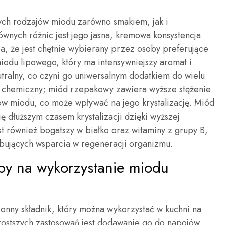
ych rodzajów miodu zarówno smakiem, jak i
ównych różnic jest jego jasna, kremowa konsystencja
wia, że jest chętnie wybierany przez osoby preferujące
odu lipowego, który ma intensywniejszy aromat i
tralny, co czyni go uniwersalnym dodatkiem do wielu
ład chemiczny; miód rzepakowy zawiera wyższe stężenie
ów miodu, co może wpływać na jego krystalizację. Miód
ię dłuższym czasem krystalizacji dzięki wyższej
t również bogatszy w białko oraz witaminy z grupy B,
ebujących wsparcia w regeneracji organizmu.
oby na wykorzystanie miodu
nny składnik, który można wykorzystać w kuchni na
rostszych zastosowań jest dodawanie go do napojów,