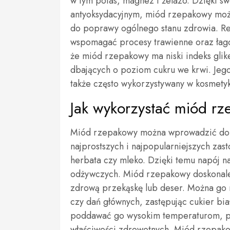
w tym potas, magnez i żelazo. Dzięki 
antyoksydacyjnym, miód rzepakowy moż
do poprawy ogólnego stanu zdrowia. R
wspomagać procesy trawienne oraz łago
że miód rzepakowy ma niski indeks gli
dbających o poziom cukru we krwi. Jego 
także często wykorzystywany w kosmetyk
Jak wykorzystać miód rz
Miód rzepakowy można wprowadzić do c
najprostszych i najpopularniejszych zas
herbata czy mleko. Dzięki temu napój n
odżywczych. Miód rzepakowy doskonale 
zdrową przekąskę lub deser. Można go r
czy dań głównych, zastępując cukier bi
poddawać go wysokim temperaturom, po
właściwości zdrowotnych. Miód rzepako