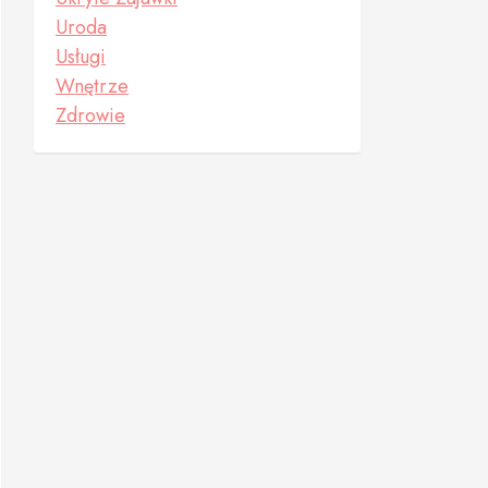
Uroda
Usługi
Wnętrze
Zdrowie