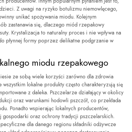
ych producentów. Innym popularnym pytaniem jest to,
zieci. Z uwagi na ryzyko botulizmu niemowlęcego,
owinny unikać spożywania miodu. Kolejnym
 osób zastanawia się, dlaczego miód rzepakowy
psuty. Krystalizacja to naturalny proces i nie wpływa na
do płynnej formy poprzez delikatne podgrzanie w
 lokalnego miodu rzepakowego
sie ze sobą wiele korzyści zarówno dla zdrowia
e wszystkim lokalne produkty często charakteryzują się
importowane z daleka. Pszczelarze działający w okolicy
dukcji oraz warunkami hodowli pszczół, co przekłada
odu. Ponadto wspierając lokalnych producentów,
 gospodarki oraz ochrony tradycji pszczelarskich.
pecyficzne dla danego regionu składniki odżywcze