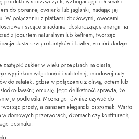
ą produktów spożywczych, wzbogacając ich smak i
em do porannej owsianki lub jaglanki, nadając jej
atu. W połączeniu z płatkami zbożowymi, owocami,
ościowe i sycące śniadanie, dostarczające energii na
zać z jogurtem naturalnym lub kefirem, tworząc
nacja dostarcza probiotyków i białka, a miód dodaje
zastąpić cukier w wielu przepisach na ciasta,
aje wypiekom wilgotności i subtelnej, miodowej nuty.
ów do sałatek, gdzie w połączeniu z oliwą, octem lub
słodko-kwaśną emulsję. Jego delikatność sprawia, że
ynie je podkreśla. Można go również używać do
tworząc prosty, a zarazem elegancki przysmak. Warto
 w domowych przetworach, dżemach czy konfiturach,
wego posmaku.
nki.