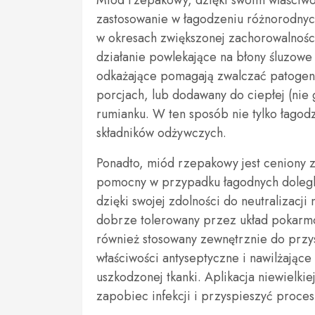
Miód rzepakowy, dzięki swoim właściwo
zastosowanie w łagodzeniu różnorodnych
w okresach zwiększonej zachorowalnośc
działanie powlekające na błony śluzowe 
odkażające pomagają zwalczać patogeny
porcjach, lub dodawany do ciepłej (nie g
rumianku. W ten sposób nie tylko łagod
składników odżywczych.
Ponadto, miód rzepakowy jest ceniony 
pomocny w przypadku łagodnych dolegli
dzięki swojej zdolności do neutralizacji
dobrze tolerowany przez układ pokarm
również stosowany zewnętrznie do przys
właściwości antyseptyczne i nawilżające
uszkodzonej tkanki. Aplikacja niewielki
zapobiec infekcji i przyspieszyć proces