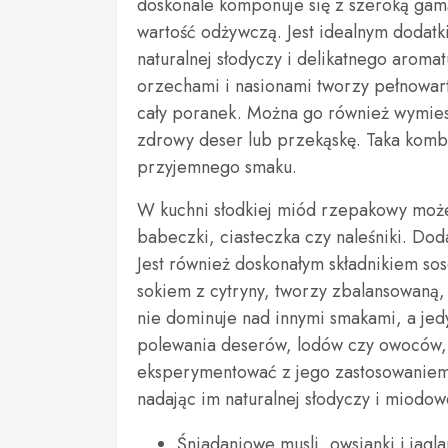
doskonale komponuje się z szeroką gam
wartość odżywczą. Jest idealnym dodatki
naturalnej słodyczy i delikatnego arom
orzechami i nasionami tworzy pełnowart
cały poranek. Można go również wymies
zdrowy deser lub przekąskę. Taka kombi
przyjemnego smaku.
W kuchni słodkiej miód rzepakowy może 
babeczki, ciasteczka czy naleśniki. Dod
Jest również doskonałym składnikiem sos
sokiem z cytryny, tworzy zbalansowaną, 
nie dominuje nad innymi smakami, a jed
polewania deserów, lodów czy owoców, 
eksperymentować z jego zastosowaniem
nadając im naturalnej słodyczy i miodo
Śniadaniowe musli, owsianki i jagla