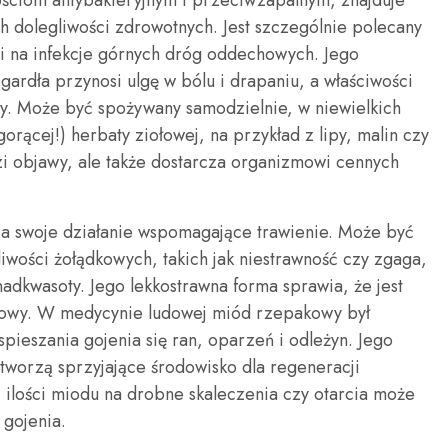
ściom antybakteryjnym i przeciwzapalnym, znajduje
 dolegliwości zdrowotnych. Jest szczególnie polecany
i na infekcje górnych dróg oddechowych. Jego
gardła przynosi ulgę w bólu i drapaniu, a właściwości
. Może być spożywany samodzielnie, w niewielkich
orącej!) herbaty ziołowej, na przykład z lipy, malin czy
zi objawy, ale także dostarcza organizmowi cennych
za swoje działanie wspomagające trawienie. Może być
wości żołądkowych, takich jak niestrawność czy zgaga,
 nadkwasoty. Jego lekkostrawna forma sprawia, że jest
owy. W medycynie ludowej miód rzepakowy był
pieszania gojenia się ran, oparzeń i odleżyn. Jego
 tworzą sprzyjające środowisko dla regeneracji
ej ilości miodu na drobne skaleczenia czy otarcia może
 gojenia.