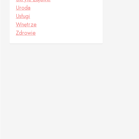
Uroda
Usługi
Wnętrze
Zdrowie