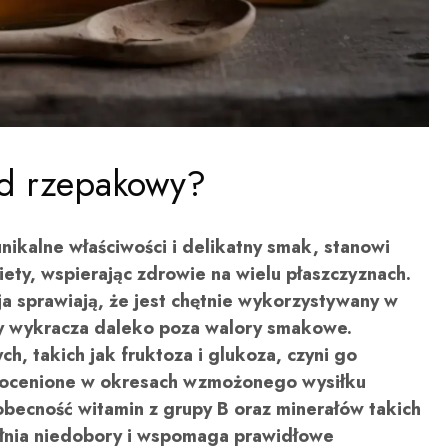
d rzepakowy?
ikalne właściwości i delikatny smak, stanowi
ety, wspierając zdrowie na wielu płaszczyznach.
cja sprawiają, że jest chętnie wykorzystywany w
ny wykracza daleko poza walory smakowe.
h, takich jak fruktoza i glukoza, czyni go
nieocenione w okresach wzmożonego wysiłku
obecność witamin z grupy B oraz minerałów takich
ełnia niedobory i wspomaga prawidłowe